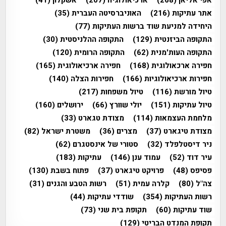
אתר עתיקות
(216)
האוניברסיטה העברית
(35)
היחידה למניעת שוד ברשות העתיקות
(77)
התקופה הביזנטית
(129)
התקופה ההלניסטית
(30)
התקופה העות'מנית
(62)
התקופה הרומית
(120)
חפירה ארכאולוגית
(168)
חפירה ארכיאולוגית
(165)
חפירות ארכיאולוגיות
(166)
חפירות הצלה
(140)
טיול מורשת
(116)
טיול משפחות
(217)
טיול עתיקות
(151)
יולי שוורץ
(66)
ירושלים
(160)
מלחמת העצמאות
(114)
מצודת טגארט
(33)
מצודת טיגארט
(37)
מצרים
(36)
משטרת ישראל
(82)
ניר דיסטלפלד
(32)
סטורי של אינסטגרם
(62)
עיר דוד
(52)
עמוד ענן
(146)
עתיקות
(183)
פסיפס
(48)
פרויקט טיגארט
(37)
פתוח בשבת
(130)
צה"ל
(80)
קלרה עמית
(51)
רשות הטבע והגנים
(31)
רשות העתיקות
(354)
שודדי עתיקות
(44)
שוד עתיקות
(60)
תקופת בית שני
(73)
תקופת המנדט הבריטי
(129)