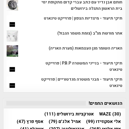
חותם אבן נדיר עם כתב עברי קדום מתקופת ימי
בית הראשון התגלה בירושלים
תיקי תיעוד - מיצדיות הצפון | פרוייקט טיגארט
אתר מורשת מג"ב (צומת משמר הגבול)
האריה השומר מגן העצמאות (מערת האריה)
תיקי תיעוד - בנייני המשטרה P.B.P | פרוייקט
טיגארט
תיקי תיעוד - מבני משטרה מנדטוריים | פרוייקט
טיגארט
הנושאים החמים!
(30)
WAZE
אטרקציות בירושלים
(111)
אלי אסקוזידו
(99)
אמיל אלג'ם
(79)
אסף פרץ
(47)
אפי אליאן
(268)
ארכיאולוגיה
(207)
אשקלון
(41)