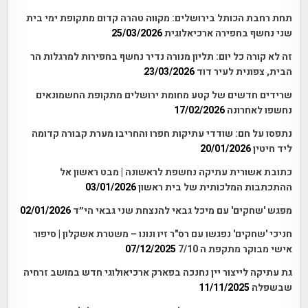
תחת רחבת הכותל בירושלים: מקווה טהרה קדום מתקופת ימי בית
שני נחשף בחפירה ארכיאלוגית
25/03/2026
זה לא קורה כל יום: תליון מנורה נדיר נחשף בחפירות למרגלות הר
הבית, צפונית לעיר דוד
23/03/2026
שרידים חדשים של קטע מחומת ירושלים מתקופת החשמונאים
נחשפו לאחרונה
17/02/2026
נתפסו על חם: שודדי עתיקות חפרו והחריבו מערת קבורה קדומה
ליד חיטין
20/01/2026
כתובת אשורית עתיקה נחשפת לראשונה | מבט ראשון אל
ההתכתבות המלכותית של בית ראשון
03/01/2026
מפגש 'שחקים' עם מיכל גבאי להנצחת שני גבאי הי״ד
02/01/2026
חניכי 'שחקים' נפגשו עם רס"ר זיו ונונו – משטרת אשקלון | סיפור
אישי מבוקר מתקפת ה 7/10
07/12/2025
גת עתיקה לייצור יין נחנכה בפארק ארכיאולוגי חדש במושב זרחיה
שבשפלה
11/11/2025