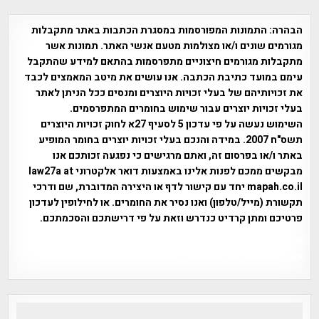
הבהרה:
התמונות המפורסמות במסגרת הכתבות באתר מתקבלות
מגורמים שונים ו/או מצולמות מטעם אנשי האתר. תמונות אשר
מתקבלות מגורמים חיצוניים מתפרסמות בהתאם למידע שהתקבל
עימם במועד כתיבת הכתבה. אנו עושים את מיטב המאמצים לכבד
את זכויותיהם של בעלי זכויות היוצרים ומנסים ככל הניתן לאתר
בעלי זכויות יוצרים עבור שימוש בחומרים המתפרסמים.
השימוש נעשה על פי עדכון 5 לסעיף 27א לחוק זכויות היוצרים
תשס"ח 2007. במידה והנכם בעלי זכויות יוצרים בחומר המופיע
באתר ו/או בפרסום זה, ואתם מרגישים כי נפגעה זכותכם אנו
מבקשים ממכם לפנות אלינו באמצעות דואר אלקטרוני law27a at
mapah.co.il יחד עם קישור לדף או היצירה המדוברת, שם ודרכי
תקשורת (מייל/טלפון) ואנו נסיר את החומרים. או לחילופין לעדכון
פרטיכם ומתן קרדיט כנדרש וזאת על פי דרישתכם והסכמתכם.
אפי אליאן , היסטוריה על המפה , פרוייקט טיגארט , Efi Elian ,
Tegart Fort , tegart fortress