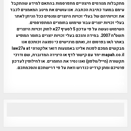
מתקבלות מגורמים חיצוניים מתפרסמות בהתאם למידע שהתקבל
עימם במועד כתיבת הכתבה. אנו עושים את מיטב המאמצים לכבד
את זכויותיהם של בעלי זכויות היוצרים ומנסים ככל הניתן לאתר
בעלי זכויות יוצרים עבור שימוש בחומרים המתפרסמים.
השימוש נעשה על פי עדכון 5 לסעיף 27א לחוק זכויות היוצרים
תשס"ח 2007. במידה והנכם בעלי זכויות יוצרים בחומר המופיע
באתר ו/או בפרסום זה, ואתם מרגישים כי נפגעה זכותכם אנו
מבקשים ממכם לפנות אלינו באמצעות דואר אלקטרוני law27a at
mapah.co.il יחד עם קישור לדף או היצירה המדוברת, שם ודרכי
תקשורת (מייל/טלפון) ואנו נסיר את החומרים. או לחילופין לעדכון
פרטיכם ומתן קרדיט כנדרש וזאת על פי דרישתכם והסכמתכם.
אפי אליאן , היסטוריה על המפה , פרוייקט טיגארט , Efi Elian ,
Tegart Fort , tegart fortress