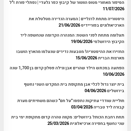
הסיפור מאחורי מטוס הווטור של קיבוץ כפר גלעדי | נפתלי פורת ז"ל
11/07/2026
היסטוריה מתחת לרגליים | המערה הנדירה מטלטלת את
הארכיאולוגים בפוריידיס
21/06/2026
תעלומה מתחת לפני השטח: המנהרה הקדומה שנחשפה ליד
הקיבוץ הירושלמי
19/06/2026
החזירו את ההיסטוריה! מטבעות נדירים שנעלמו מהארץ הושבו
מארצות הברית
15/06/2026
הפתעה במכתש הילד שהרים אבן וגילה פסלון קדום בן 1,700 שנה
10/06/2026
בית יוצר גדול לכלי אבן מתקופת בית המקדש השני נחשף
בירושלים
04/06/2026
חוליית שודדי עתיקות נתפסו "על חם" כשהם משחיתים מערת
קבורה ליד טבריה
03/04/2026
תחת רחבת הכותל בירושלים: מקווה טהרה קדום מתקופת ימי בית
שני נחשף בחפירה ארכיאלוגית
25/03/2026