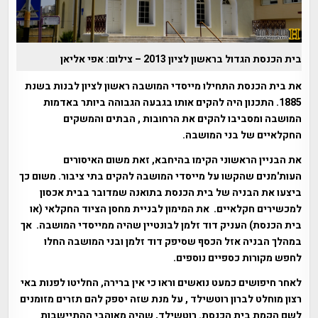
בית הכנסת הגדול בראשון לציון 2013 – צילום: אפי אליאן
את בית הכנסת התחילו מייסדי המושבה ראשון לציון לבנות בשנת
1885. התכנון היה להקים אותו בגבעה הגבוהה ביותר באדמות
המושבה ומסביבו להקים את הרחובות , הבתים והמשקים
החקלאיים של בני המושבה.
את הבניין הראשוני הקימו בהיחבא, זאת משום האיסורים
העות'מנים שהקשו על מייסדי המושבה להקים בתי ציבור. משום כך
ביצעו את הבניה של בית הכנסת בתואנה שמדובר בבית אכסון
למכשירים חקלאיים. את המימון לבניית מחסן הציוד החקלאי (או
בית הכנסת) העניק דוד זלמן לבונטיין שהיה ממייסדי המושבה. אך
במהלך הבניה אזל הכסף שסיפק דוד זלמן ובני המושבה החלו
לחפש מקורות כספיים נוספים.
לאחר חיפושים כמעט נואשים וראו כי אין ברירה, החליטו לפנות באי
רצון מוחלט לברון רוטשילד , על מנת שזה יספק להם תזרים מזומנים
לשם הקמת בית הכנסת. רוטשילד, שהיה מאוהבי ההתיישבות