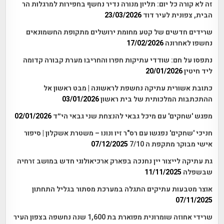
זה לא קורה כל יום: תליון מנורה נדיר נחשף בחפירות למרגלות הר
הבית, צפונית לעיר דוד
23/03/2026
שרידים חדשים של קטע מחומת ירושלים מתקופת החשמונאים
נחשפו לאחרונה
17/02/2026
נתפסו על חם: שודדי עתיקות חפרו והחריבו מערת קבורה קדומה
ליד חיטין
20/01/2026
כתובת אשורית עתיקה נחשפת לראשונה | מבט ראשון אל
ההתכתבות המלכותית של בית ראשון
03/01/2026
מפגש 'שחקים' עם מיכל גבאי להנצחת שני גבאי הי״ד
02/01/2026
חניכי 'שחקים' נפגשו עם רס"ר זיו ונונו – משטרת אשקלון | סיפור
אישי מבוקר מתקפת ה 7/10
07/12/2025
גת עתיקה לייצור יין נחנכה בפארק ארכיאולוגי חדש במושב זרחיה
שבשפלה
11/11/2025
אוצר מטבעות עתיקים התגלה במערכת מסתור בגליל התחתון
07/11/2025
שרידי אחוזה שומרונית מפוארת בת 1,600 שנה נחשפה בצפון העיר