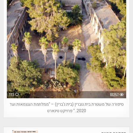
172
10257
סיפורה של משטרת בית גוברין (בית ג'ברין) – "ממלחמת העצמאות ועד
2020.." פרויקט טיגארט