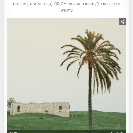
מצודה בערפל , משטרת אבו גוש – 2022 (קרית אל עינב) פרוייקט
טיגארט