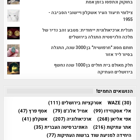
בחוקוק ונתפסו בזמן אמת
צילומי תיעוד העיר אשקלון ויישובי הסביבה -
1955
תגלית ארכיאולוגית ייחודית: מטבע זהב נדיר של
מלכה הלניסטית התגלה בירושלים
חותם מסוג "חרפושית" בן 3000 שנה, התגלה
בסיור ליד אזור
חלק מאולם בית חולים בן 1000 שנה נחשף
בירושלים העתיקה
הנושאים החמים!
(30)
WAZE
אטרקציות בירושלים
(111)
אלי אסקוזידו
(99)
אמיל אלג'ם
(79)
אסף פרץ
(47)
אפי אליאן
(268)
ארכיאולוגיה
(207)
אשקלון
(41)
אתר עתיקות
(216)
האוניברסיטה העברית
(35)
היחידה למניעת שוד ברשות העתיקות
(77)