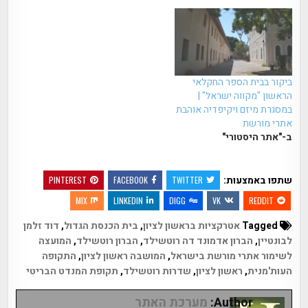
ביקור בבית הספר החקלאי
הראשון "מקווה ישראל" |
במסגרת מיזם ויקיפדיה אוהבת
אתרי מורשת
ב-"אתר היסטורי"
שתפו באמצעות:
PINTEREST
FACEBOOK
TWITTER
MIX
LINKEDIN
DIGG
VK
REDDIT
Tagged
אטרקציות בראשון לציון
,
בית הכנסת הגדול
,
דוד זלמן
לבונטיין
,
הברון אדמונד דה רוטשילד
,
הברון רוטשילד
,
המועצה
לשימור אתרי מורשת בישראל
,
המושבה ראשון לציון
,
התקופה
העות'מנית
,
ראשון לציון
,
שדרות רוטשילד
,
תקופת המנדט הבריטי
Author:
מערכת האתר