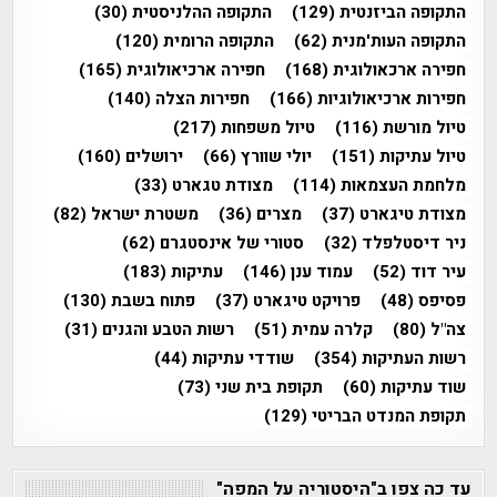
התקופה הביזנטית
(129)
התקופה ההלניסטית
(30)
התקופה העות'מנית
(62)
התקופה הרומית
(120)
חפירה ארכאולוגית
(168)
חפירה ארכיאולוגית
(165)
חפירות ארכיאולוגיות
(166)
חפירות הצלה
(140)
טיול מורשת
(116)
טיול משפחות
(217)
טיול עתיקות
(151)
יולי שוורץ
(66)
ירושלים
(160)
מלחמת העצמאות
(114)
מצודת טגארט
(33)
מצודת טיגארט
(37)
מצרים
(36)
משטרת ישראל
(82)
ניר דיסטלפלד
(32)
סטורי של אינסטגרם
(62)
עיר דוד
(52)
עמוד ענן
(146)
עתיקות
(183)
פסיפס
(48)
פרויקט טיגארט
(37)
פתוח בשבת
(130)
צה"ל
(80)
קלרה עמית
(51)
רשות הטבע והגנים
(31)
רשות העתיקות
(354)
שודדי עתיקות
(44)
שוד עתיקות
(60)
תקופת בית שני
(73)
תקופת המנדט הבריטי
(129)
עד כה צפו ב"היסטוריה על המפה"