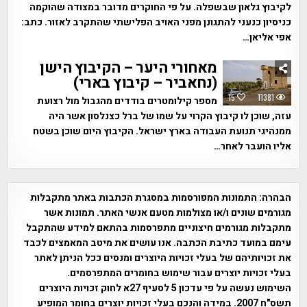
לקיבוץ גלאון שבשפלה. על פי החוקרים מדובר במצודה שהוקמה
כניסיון כנעני להתגונן מפני האויב הפלישתי שהתקרב לאזור. כתב:
אפי אליאן…
מאחורי היער – הקיבוץ הישן
(נחאביר – קיבוץ בארי)
15
11381
מספר קילומטרים בודדים מהגבול מול רצועת
עזה, שוכן לו קיבוץ הקרוי על שמו של ברל כצנלסון אשר היה
ממנהיגי תנועת העבודה בארץ ישראל. הקיבוץ היום שוכן בשטח
אליו הועבר לאחר…
הבהרה:
התמונות המפורסמות במסגרת הכתבות באתר מתקבלות
מגורמים שונים ו/או מצולמות מטעם אנשי האתר. תמונות אשר
מתקבלות מגורמים חיצוניים מתפרסמות בהתאם למידע שהתקבל
עימם במועד כתיבת הכתבה. אנו עושים את מיטב המאמצים לכבד
את זכויותיהם של בעלי זכויות היוצרים ומנסים ככל הניתן לאתר
בעלי זכויות יוצרים עבור שימוש בחומרים המתפרסמים.
השימוש נעשה על פי עדכון 5 לסעיף 27א לחוק זכויות היוצרים
תשס"ח 2007. במידה והנכם בעלי זכויות יוצרים בחומר המופיע