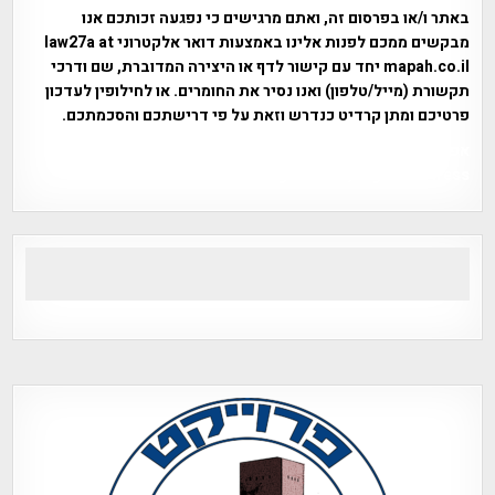
באתר ו/או בפרסום זה, ואתם מרגישים כי נפגעה זכותכם אנו
מבקשים ממכם לפנות אלינו באמצעות דואר אלקטרוני law27a at
mapah.co.il יחד עם קישור לדף או היצירה המדוברת, שם ודרכי
תקשורת (מייל/טלפון) ואנו נסיר את החומרים. או לחילופין לעדכון
פרטיכם ומתן קרדיט כנדרש וזאת על פי דרישתכם והסכמתכם.
אפי אליאן , היסטוריה על המפה , פרוייקט טיגארט , Efi Elian ,
Tegart Fort , tegart fortress