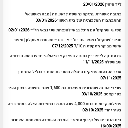
ליד חיטין
20/01/2026
כתובת אשורית עתיקה נחשפת לראשונה | מבט ראשון אל
ההתכתבות המלכותית של בית ראשון
03/01/2026
מפגש 'שחקים' עם מיכל גבאי להנצחת שני גבאי הי״ד
02/01/2026
חניכי 'שחקים' נפגשו עם רס"ר זיו ונונו – משטרת אשקלון | סיפור
אישי מבוקר מתקפת ה 7/10
07/12/2025
גת עתיקה לייצור יין נחנכה בפארק ארכיאולוגי חדש במושב זרחיה
שבשפלה
11/11/2025
אוצר מטבעות עתיקים התגלה במערכת מסתור בגליל התחתון
07/11/2025
שרידי אחוזה שומרונית מפוארת בת 1,600 שנה נחשפה בצפון העיר
כפר קאסם
03/10/2025
פתילות קדומות בנות 4,000 שנה התגלו בחפירות הצלה באתר בניה
בעיר יהוד
02/10/2025
בית הגמדים של קיבוץ עמיעד | עמדת השמירה ממלחמת השחרור
16/09/2025