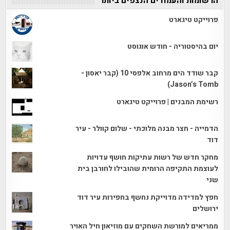
הרשומות והעמודים הנצפים ביותר
פרוייקט טיגארט
יום בהיסטוריה - חודש אוגוסט
קבר שודד הים מרחוב אלפסי 10 (קבר יאסון -
Jason’s Tomb)
רשימת המבנים | פרוייקט טיגארט
הדמייה - חצר מבנה מלוכתי - שלום קוולר - עיר
דוד
מחקר חדש של רשות עתיקות חושף עדויות
לעוצמת התקיפה הרומית שהובילו לחורבן בית
שני
חפץ למדידה מדוייקת נחשף בחפירות עיר דוד
ירושלים
ממריאים למורשת השחקים עם מוזיאון חיל האויר