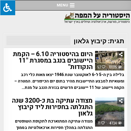
Ski
MENU
t
conten
תגית:
קיבוץ גלאון
היום בהיסטוריה 6.10 – הקמת
היישובים בנגב במסגרת "11
הנקודות"
57
10015
בלילה בין ה-5 ל-6 לאוקטובר שנת 1946 יצאו מאות כלי רכב
ומשאיות למבצע התיישבות מהיר בתום יום הכיפורים. המטרה –
הקמה ויישוב של 11 יישובים חדשים בגזרת הנגב על מנת…
מצודה עתיקה בת כ-3200 שנה
התגלתה בחפירות ליד קיבוץ
גלאון
מצודה עתיקה המתוארכת לתקופת השופטים
71
4734
התגלתה במהלך חפירות ארכאולוגיות בסמוך