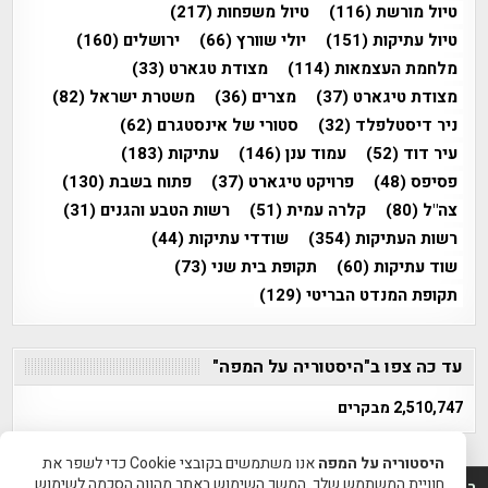
טיול מורשת
(116)
טיול משפחות
(217)
טיול עתיקות
(151)
יולי שוורץ
(66)
ירושלים
(160)
מלחמת העצמאות
(114)
מצודת טגארט
(33)
מצודת טיגארט
(37)
מצרים
(36)
משטרת ישראל
(82)
ניר דיסטלפלד
(32)
סטורי של אינסטגרם
(62)
עיר דוד
(52)
עמוד ענן
(146)
עתיקות
(183)
פסיפס
(48)
פרויקט טיגארט
(37)
פתוח בשבת
(130)
צה"ל
(80)
קלרה עמית
(51)
רשות הטבע והגנים
(31)
רשות העתיקות
(354)
שודדי עתיקות
(44)
שוד עתיקות
(60)
תקופת בית שני
(73)
תקופת המנדט הבריטי
(129)
עד כה צפו ב"היסטוריה על המפה"
2,510,747 מבקרים
היסטוריה על המפה
אנו משתמשים בקובצי Cookie כדי לשפר את
חוויית המשתמש שלך. המשך השימוש באתר מהווה הסכמה לשימוש
היסטוריה על המפה 2011-2026 | פרוייקט טיגארט 2012-2026|