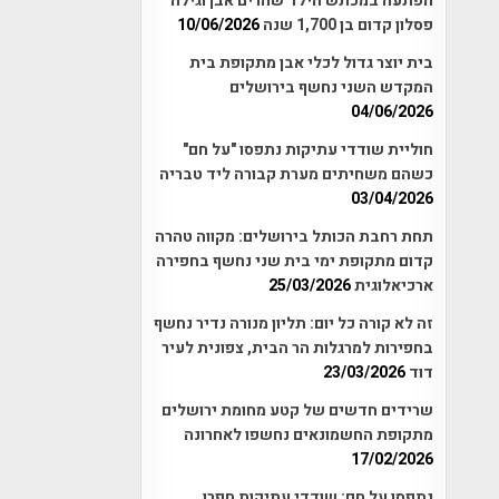
הפתעה במכתש הילד שהרים אבן וגילה
פסלון קדום בן 1,700 שנה
10/06/2026
בית יוצר גדול לכלי אבן מתקופת בית
המקדש השני נחשף בירושלים
04/06/2026
חוליית שודדי עתיקות נתפסו "על חם"
כשהם משחיתים מערת קבורה ליד טבריה
03/04/2026
תחת רחבת הכותל בירושלים: מקווה טהרה
קדום מתקופת ימי בית שני נחשף בחפירה
ארכיאלוגית
25/03/2026
זה לא קורה כל יום: תליון מנורה נדיר נחשף
בחפירות למרגלות הר הבית, צפונית לעיר
דוד
23/03/2026
שרידים חדשים של קטע מחומת ירושלים
מתקופת החשמונאים נחשפו לאחרונה
17/02/2026
נתפסו על חם: שודדי עתיקות חפרו