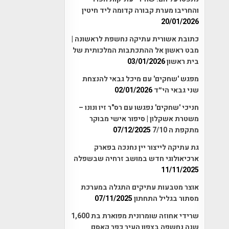
והחריבו מערת קבורה קדומה ליד חיטין
20/01/2026
כתובת אשורית עתיקה נחשפת לראשונה |
מבט ראשון אל ההתכתבות המלכותית של
בית ראשון
03/01/2026
מפגש 'שחקים' עם מיכל גבאי להנצחת
שני גבאי הי״ד
02/01/2026
חניכי 'שחקים' נפגשו עם רס"ר זיו ונונו –
משטרת אשקלון | סיפור אישי מבוקר
מתקפת ה 7/10
07/12/2025
גת עתיקה לייצור יין נחנכה בפארק
ארכיאולוגי חדש במושב זרחיה שבשפלה
11/11/2025
אוצר מטבעות עתיקים התגלה במערכת
מסתור בגליל התחתון
07/11/2025
שרידי אחוזה שומרונית מפוארת בת 1,600
שנה נחשפה בצפון העיר כפר קאסם