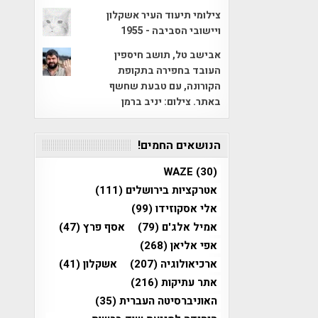
צילומי תיעוד העיר אשקלון
ויישובי הסביבה - 1955
אבישב טל, תושב חיספין
העובד בחפירה בתקופת
הקורונה, עם טבעת שחשף
באתר. צילום: יניב ברמן
הנושאים החמים!
WAZE
(30)
אטרקציות בירושלים
(111)
אלי אסקוזידו
(99)
אמיל אלג'ם
(79)
אסף פרץ
(47)
אפי אליאן
(268)
ארכיאולוגיה
(207)
אשקלון
(41)
אתר עתיקות
(216)
האוניברסיטה העברית
(35)