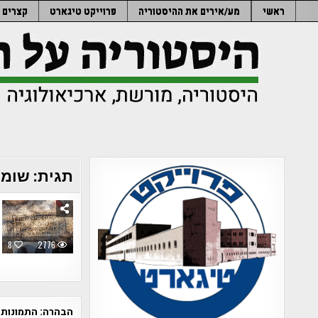
Ski
ראשי
מע/אירים את ההיסטוריה
פרוייקט טיגארט
קצרים
t
conten
תגית:
שומר
8
2776
הבהרה:
התמונות 