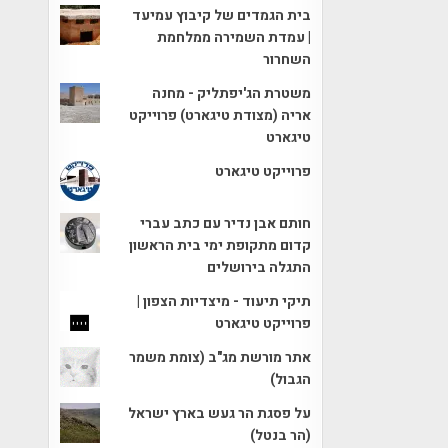
בית הגמדים של קיבוץ עמיעד
| עמדת השמירה ממלחמת
השחרור
משטרת הג'יפתליק - מחנה
אריה (מצודת טיגארט) פרוייקט
טיגארט
פרוייקט טיגארט
חותם אבן נדיר עם כתב עברי
קדום מתקופת ימי בית הראשון
התגלה בירושלים
תיקי תיעוד - מיצדיות הצפון |
פרוייקט טיגארט
אתר מורשת מג"ב (צומת משמר
הגבול)
על פסגת הר געש בארץ ישראל
(הר בנטל)