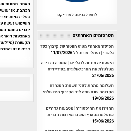
האתר. תמונות אש
הכתבה. אנו עושים
לחצו לכניסה לפרוייקט
בעלי זכויות יוצר
יוצרים בחומר המו
הפרסומים האחרונים
תקשורת (מייל/טלפ
הסיפור מאחורי מטוס הווטור של קיבוץ כפר
דרישתכם והסכמת
גלעדי | נפתלי פורת ז"ל
11/07/2026
אפי אליאן , היסטוריה על המפה , 
היסטוריה מתחת לרגליים | המערה הנדירה
מטלטלת את הארכיאולוגים בפוריידיס
21/06/2026
תעלומה מתחת לפני השטח: המנהרה
הקדומה שנחשפה ליד הקיבוץ הירושלמי
19/06/2026
החזירו את ההיסטוריה! מטבעות נדירים
שנעלמו מהארץ הושבו מארצות הברית
15/06/2026