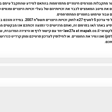
ר מתקבלות מגורמים חיצוניים מתפרסמות בהתאם למידע שהתקבל עימם ב
 את מיטב המאמצים לכבד את זכויותיהם של בעלי זכויות היוצרים ומנסים 
ים עבור שימוש בחומרים המתפרסמים.
השימוש נעשה על פי עדכון 5 לסעיף 27א לחוק זכויות היוצרים ת
פיע באתר ו/או בפרסום זה, ואתם מרגישים כי נפגעה זכותכם אנו מבקשים ממ
באמצעות דואר אלקטרוני law27a at mapah.co.il יחד עם קישור לדף או היצירה המדו
ון) ואנו נסיר את החומרים. או לחילופין לעדכון פרטיכם ומתן קרדיט כנדרש 
כם.
פרוייקט טיגארט , Efi Elian , Tegart Fort , tegart fortress