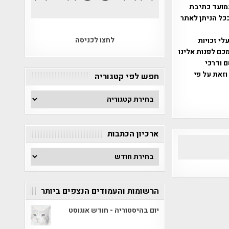
מועד כתיבת
ככל הניתן לאתר
לחצו לכניסה
שס"ח 2007. במידה והנכם בעלי זכויות
כם לפנות אלינו
ברת, שם ודרכי
וזאת על פי
חפש לפי קטגוריה
חפש
לפי
קטגוריה
ארכיון הכתבות
ארכיון
הכתבות
הרשומות והעמודים הנצפים ביותר
יום בהיסטוריה - חודש אוגוסט