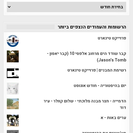
ארכיון
הכתבות
הרשומות והעמודים הנצפים ביותר
פרוייקט טיגארט
קבר שודד הים מרחוב אלפסי 10 (קבר יאסון -
Jason’s Tomb)
רשימת המבנים | פרוייקט טיגארט
יום בהיסטוריה - חודש אוגוסט
הדמייה - חצר מבנה מלוכתי - שלום קוולר - עיר
דוד
ערים באות - א