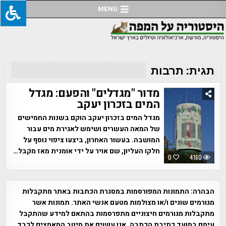
Ski
MENU
t
conten
תגית:
תרבות
מדור "מגדלים" והפעם: מגדל
המים בזכרון יעקב
מגדל המים בזכרון יעקב הוקם בשנות החמישים
של המאה העשרים ושימש לאגירת מים עבור
המושבה. בעשור האחרון, ביצעו ציפוי נוסף על
חלקו העליון, שם אויר על ידי אומנית מאז מקבל…
0
4160
הבהרה:
התמונות המפורסמות במסגרת הכתבות באתר מתקבלות
מגורמים שונים ו/או מצולמות מטעם אנשי האתר. תמונות אשר
מתקבלות מגורמים חיצוניים מתפרסמות בהתאם למידע שהתקבל
עימם במועד כתיבת הכתבה. אנו עושים את מיטב המאמצים לכבד