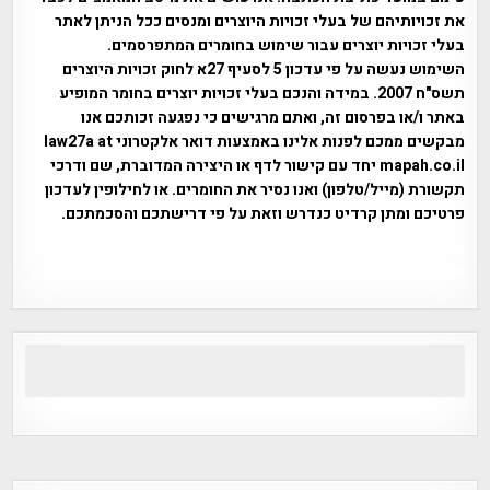
את זכויותיהם של בעלי זכויות היוצרים ומנסים ככל הניתן לאתר
בעלי זכויות יוצרים עבור שימוש בחומרים המתפרסמים.
השימוש נעשה על פי עדכון 5 לסעיף 27א לחוק זכויות היוצרים
תשס"ח 2007. במידה והנכם בעלי זכויות יוצרים בחומר המופיע
באתר ו/או בפרסום זה, ואתם מרגישים כי נפגעה זכותכם אנו
מבקשים ממכם לפנות אלינו באמצעות דואר אלקטרוני law27a at
mapah.co.il יחד עם קישור לדף או היצירה המדוברת, שם ודרכי
תקשורת (מייל/טלפון) ואנו נסיר את החומרים. או לחילופין לעדכון
פרטיכם ומתן קרדיט כנדרש וזאת על פי דרישתכם והסכמתכם.
אפי אליאן , היסטוריה על המפה , פרוייקט טיגארט , Efi Elian ,
Tegart Fort , tegart fortress