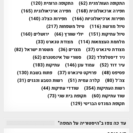
התקופה העות'מנית
(62)
התקופה הרומית
(120)
חפירה ארכאולוגית
(168)
חפירה ארכיאולוגית
(165)
חפירות ארכיאולוגיות
(166)
חפירות הצלה
(140)
טיול מורשת
(116)
טיול משפחות
(217)
טיול עתיקות
(151)
יולי שוורץ
(66)
ירושלים
(160)
מלחמת העצמאות
(114)
מצודת טגארט
(33)
מצודת טיגארט
(37)
מצרים
(36)
משטרת ישראל
(82)
ניר דיסטלפלד
(32)
סטורי של אינסטגרם
(62)
עיר דוד
(52)
עמוד ענן
(146)
עתיקות
(183)
פסיפס
(48)
פרויקט טיגארט
(37)
פתוח בשבת
(130)
צה"ל
(80)
קלרה עמית
(51)
רשות הטבע והגנים
(31)
רשות העתיקות
(354)
שודדי עתיקות
(44)
שוד עתיקות
(60)
תקופת בית שני
(73)
תקופת המנדט הבריטי
(129)
עד כה צפו ב"היסטוריה על המפה"