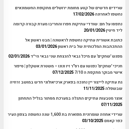
שרידים חדשים של קטע מחומת ירושלים מתקופת החשמונאים
נחשפו לאחרונה
17/02/2026
נתפסו על חם: שודדי עתיקות חפרו והחריבו מערת קבורה קדומה
ליד חיטין
20/01/2026
כתובת אשורית עתיקה נחשפת לראשונה | מבט ראשון אל
ההתכתבות המלכותית של בית ראשון
03/01/2026
מפגש 'שחקים' עם מיכל גבאי להנצחת שני גבאי הי״ד
02/01/2026
חניכי 'שחקים' נפגשו עם רס"ר זיו ונונו – משטרת אשקלון | סיפור
אישי מבוקר מתקפת ה 7/10
07/12/2025
גת עתיקה לייצור יין נחנכה בפארק ארכיאולוגי חדש במושב זרחיה
שבשפלה
11/11/2025
אוצר מטבעות עתיקים התגלה במערכת מסתור בגליל התחתון
07/11/2025
שרידי אחוזה שומרונית מפוארת בת 1,600 שנה נחשפה בצפון העיר
כפר קאסם
03/10/2025