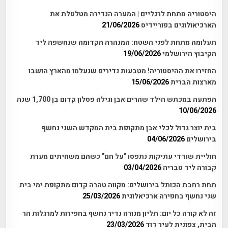
היסטוריה מתחת לרגליים | המערה הנדירה מטלטלת את
הארכיאולוגים בפוריידיס
21/06/2026
תעלומה מתחת לפני השטח: המנהרה הקדומה שנחשפה ליד
הקיבוץ הירושלמי
19/06/2026
החזירו את ההיסטוריה! מטבעות נדירים שנעלמו מהארץ הושבו
מארצות הברית
15/06/2026
הפתעה במכתש הילד שהרים אבן וגילה פסלון קדום בן 1,700 שנה
10/06/2026
בית יוצר גדול לכלי אבן מתקופת בית המקדש השני נחשף
בירושלים
04/06/2026
חוליית שודדי עתיקות נתפסו "על חם" כשהם משחיתים מערת
קבורה ליד טבריה
03/04/2026
תחת רחבת הכותל בירושלים: מקווה טהרה קדום מתקופת ימי בית
שני נחשף בחפירה ארכיאלוגית
25/03/2026
זה לא קורה כל יום: תליון מנורה נדיר נחשף בחפירות למרגלות הר
הבית, צפונית לעיר דוד
23/03/2026