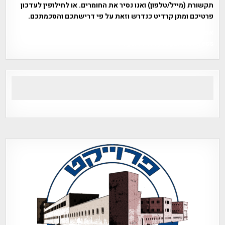
תקשורת (מייל/טלפון) ואנו נסיר את החומרים. או לחילופין לעדכון
פרטיכם ומתן קרדיט כנדרש וזאת על פי דרישתכם והסכמתכם.
אפי אליאן , היסטוריה על המפה , פרוייקט טיגארט , Efi Elian ,
Tegart Fort , tegart fortress