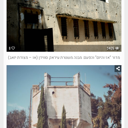
8
3405
מדור "אז והיום" והפעם: מבנה משטרת עיראק סווידן (או – מצודת יואב)