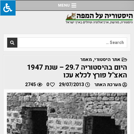
Ski
MENU
t
conten
Search
for:
POSTED
אתר היסטורי
,
מאמר
IN
היום בהיסטוריה 29.7 – שנת 1947
האצ"ל פורץ לכלא עכו
מערכת האתר
29/07/2013
0
2745