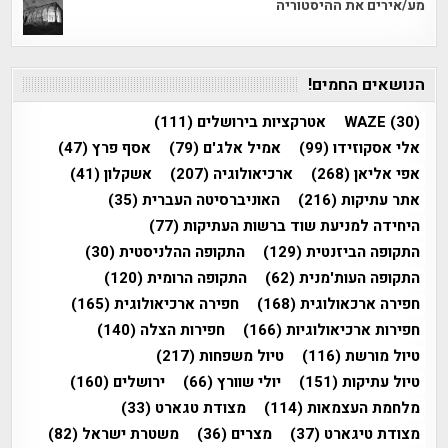
מע/אירים את ההיסטוריה
הנושאים החמים!
(30)
WAZE
אטרקציות בירושלים
(111)
אלי אסקוזידו
(99)
אמיל אלג'ם
(79)
אסף פרץ
(47)
אפי אליאן
(268)
ארכיאולוגיה
(207)
אשקלון
(41)
אתר עתיקות
(216)
האוניברסיטה העברית
(35)
היחידה למניעת שוד ברשות העתיקות
(77)
התקופה הביזנטית
(129)
התקופה ההלניסטית
(30)
התקופה העות'מנית
(62)
התקופה הרומית
(120)
חפירה ארכאולוגית
(168)
חפירה ארכיאולוגית
(165)
חפירות ארכיאולוגיות
(166)
חפירות הצלה
(140)
טיול מורשת
(116)
טיול משפחות
(217)
טיול עתיקות
(151)
יולי שוורץ
(66)
ירושלים
(160)
מלחמת העצמאות
(114)
מצודת טגארט
(33)
מצודת טיגארט
(37)
מצרים
(36)
משטרת ישראל
(82)