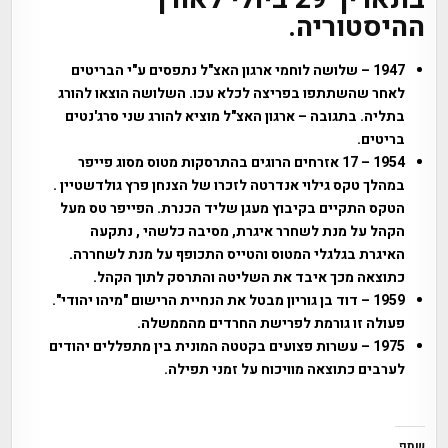
ההיסטוריה.
1947 – שלושה לוחמי ארגון האצ"ל נתפסים ע"י הבריטים
לאחר שהשתתפו בפריצה לכלא עכו. השלושה הוצאו להורג
בתליה. בתגובה – ארגון האצ"ל מוציא להורג שני סרג'נטים
בריטים.
1954 – 17 אזרחים הרוגים בהתרסקות מטוס מסוג פייפר
במהלך טקס גילוי אנדרטה לזכרו של הצנחן פרץ גולדשטיין .
הטקס התקיים בקיבוץ מעגן שליד הכנרת. הפייפר טס מעל
הקהל על מנת לשחרר איגרת, מסיבה כלשהי , נתקעה
האיגרת בגלגלי המטוס והטייס התכופף על מנת לשחררה.
כתוצאה מכך איבד את השליטה והתרסק לתוך הקהל.
1959 – דוד בן גוריון מבטל את הנחיית הרישום "מיהו יהודי".
פעולה זו גורמת לפרישת החרדים מהממשלה.
1975 – עשרות פצועים בקטטה המונית בין מתפללים יהודים
לערבים כתוצאה מוויכוח על זמני תפילה.
שתף