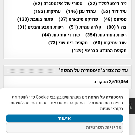
ניר דיסטלפלד
(32)
סטורי של אינסטגרם
(62)
עיר דוד
(52)
עמוד ענן
(146)
עתיקות
(183)
פסיפס
(48)
פרויקט טיגארט
(37)
פתוח בשבת
(130)
צה"ל
(80)
קלרה עמית
(51)
רשות הטבע והגנים
(31)
רשות העתיקות
(354)
שודדי עתיקות
(44)
שוד עתיקות
(60)
תקופת בית שני
(73)
תקופת המנדט הבריטי
(129)
עד כה צפו ב"היסטוריה על המפה"
2,510,364 מבקרים
היסטוריה על המפה
אנו משתמשים בקובצי Cookie כדי לשפר את
חוויית המשתמש שלך. המשך השימוש באתר מהווה הסכמה לשימוש
היסטוריה על המפה 2011-2026 | פרוייקט טיגארט 2012-2026|
www.mapah.co.il | www.tegart.uk
בקובצי עוגיות.
אישור
מדיניות הפרטיות