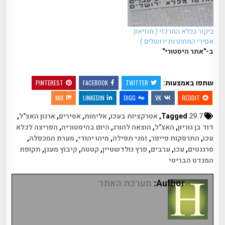
ביקור בכלא המרכזי ( מוזיאון
אסירי המחתרות ירושלים )
ב-"אתר היסטורי"
שתפו באמצעות:
PINTEREST
FACEBOOK
TWITTER
MIX
LINKEDIN
DIGG
VK
REDDIT
Tagged
29.7
,
אטרקציות בעכו
,
אלימות
,
אסירים
,
ארגון האצ"ל
,
דוד בן גוריון
,
האצ"ל
,
הוצאה להורג
,
היום בהיסטוריה
,
הפריצה לכלא
עכו
,
התרסקות פייפר
,
זמני תפילה
,
מיהו יהודי
,
מערת המכפלה
,
סרגנטים
,
עכו
,
ערבים
,
פרץ גולדשטיין
,
קטטה
,
קיבוץ מעגן
,
תקופת
המנדט הבריטי
Author:
מערכת האתר