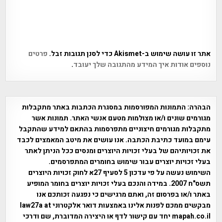
אתר זו עושה שימוש ב-Akismet כדי לסנן תגובות זבל.
פרטים
נוספים אודות איך המידע מהתגובה שלך יעובד
.
הבהרה:
התמונות המפורסמות במסגרת הכתבות באתר מתקבלות
מגורמים שונים ו/או מצולמות מטעם אנשי האתר. תמונות אשר
מתקבלות מגורמים חיצוניים מתפרסמות בהתאם למידע שהתקבל
עימם במועד כתיבת הכתבה. אנו עושים את מיטב המאמצים לכבד
את זכויותיהם של בעלי זכויות היוצרים ומנסים ככל הניתן לאתר
בעלי זכויות יוצרים עבור שימוש בחומרים המתפרסמים.
השימוש נעשה על פי עדכון 5 לסעיף 27א לחוק זכויות היוצרים
תשס"ח 2007. במידה והנכם בעלי זכויות יוצרים בחומר המופיע
באתר ו/או בפרסום זה, ואתם מרגישים כי נפגעה זכותכם אנו
מבקשים ממכם לפנות אלינו באמצעות דואר אלקטרוני law27a at
mapah.co.il יחד עם קישור לדף או היצירה המדוברת, שם ודרכי