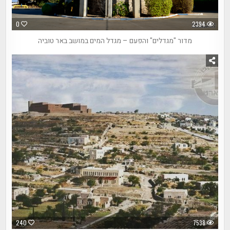
0
2394
מדור "מגדלים" והפעם – מגדל המים במושב באר טוביה
240
7538