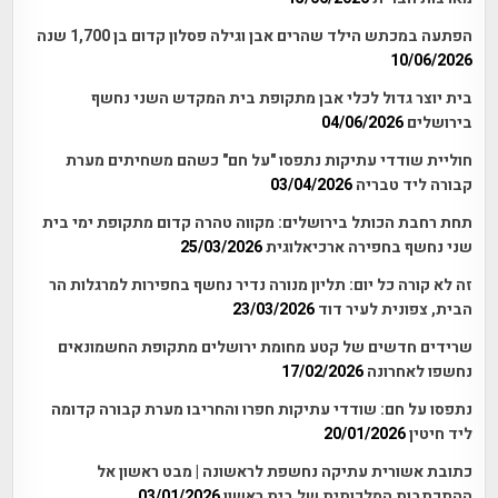
הפתעה במכתש הילד שהרים אבן וגילה פסלון קדום בן 1,700 שנה
10/06/2026
בית יוצר גדול לכלי אבן מתקופת בית המקדש השני נחשף
בירושלים
04/06/2026
חוליית שודדי עתיקות נתפסו "על חם" כשהם משחיתים מערת
קבורה ליד טבריה
03/04/2026
תחת רחבת הכותל בירושלים: מקווה טהרה קדום מתקופת ימי בית
שני נחשף בחפירה ארכיאלוגית
25/03/2026
זה לא קורה כל יום: תליון מנורה נדיר נחשף בחפירות למרגלות הר
הבית, צפונית לעיר דוד
23/03/2026
שרידים חדשים של קטע מחומת ירושלים מתקופת החשמונאים
נחשפו לאחרונה
17/02/2026
נתפסו על חם: שודדי עתיקות חפרו והחריבו מערת קבורה קדומה
ליד חיטין
20/01/2026
כתובת אשורית עתיקה נחשפת לראשונה | מבט ראשון אל
ההתכתבות המלכותית של בית ראשון
03/01/2026