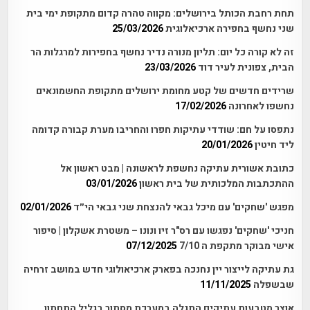
תחת רחבת הכותל בירושלים: מקווה טהרה קדום מתקופת ימי בית
שני נחשף בחפירה ארכיאלוגית
25/03/2026
זה לא קורה כל יום: תליון מנורה נדיר נחשף בחפירות למרגלות הר
הבית, צפונית לעיר דוד
23/03/2026
שרידים חדשים של קטע מחומת ירושלים מתקופת החשמונאים
נחשפו לאחרונה
17/02/2026
נתפסו על חם: שודדי עתיקות חפרו והחריבו מערת קבורה קדומה
ליד חיטין
20/01/2026
כתובת אשורית עתיקה נחשפת לראשונה | מבט ראשון אל
ההתכתבות המלכותית של בית ראשון
03/01/2026
מפגש 'שחקים' עם מיכל גבאי להנצחת שני גבאי הי״ד
02/01/2026
חניכי 'שחקים' נפגשו עם רס"ר זיו ונונו – משטרת אשקלון | סיפור
אישי מבוקר מתקפת ה 7/10
07/12/2025
גת עתיקה לייצור יין נחנכה בפארק ארכיאולוגי חדש במושב זרחיה
שבשפלה
11/11/2025
אוצר מטבעות עתיקים התגלה במערכת מסתור בגליל התחתון