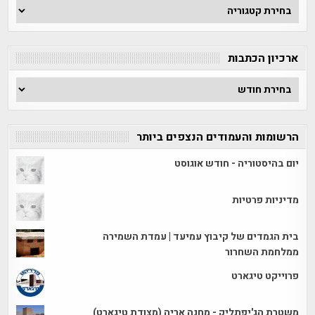
חפש
לפי
קטגוריה
ארכיון הכתבות
ארכיון
הכתבות
הרשומות והעמודים הנצפים ביותר
יום בהיסטוריה - חודש אוגוסט
מדיניות פרטיות
בית הגמדים של קיבוץ עמיעד | עמדת השמירה
ממלחמת השחרור
פרוייקט טיגארט
משטרת הג'יפתליק - מחנה אריה (מצודת טיגארט)