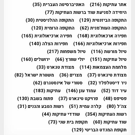
אתר עתיקות
(216)
האוניברסיטה העברית
(35)
היחידה למניעת שוד ברשות העתיקות
(77)
התקופה הביזנטית
(129)
התקופה ההלניסטית
(30)
התקופה העות'מנית
(62)
התקופה הרומית
(120)
חפירה ארכאולוגית
(168)
חפירה ארכיאולוגית
(165)
חפירות ארכיאולוגיות
(166)
חפירות הצלה
(140)
טיול מורשת
(116)
טיול משפחות
(217)
טיול עתיקות
(151)
יולי שוורץ
(66)
ירושלים
(160)
מלחמת העצמאות
(114)
מצודת טגארט
(33)
מצודת טיגארט
(37)
מצרים
(36)
משטרת ישראל
(82)
ניר דיסטלפלד
(32)
סטורי של אינסטגרם
(62)
עיר דוד
(52)
עמוד ענן
(146)
עתיקות
(183)
פסיפס
(48)
פרויקט טיגארט
(37)
פתוח בשבת
(130)
צה"ל
(80)
קלרה עמית
(51)
רשות הטבע והגנים
(31)
רשות העתיקות
(354)
שודדי עתיקות
(44)
שוד עתיקות
(60)
תקופת בית שני
(73)
תקופת המנדט הבריטי
(129)