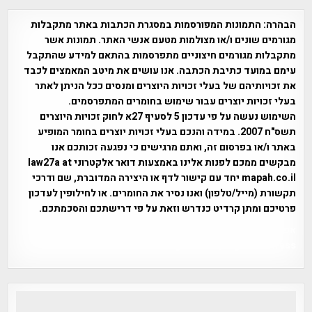
הבהרה:
התמונות המפורסמות במסגרת הכתבות באתר מתקבלות
מגורמים שונים ו/או מצולמות מטעם אנשי האתר. תמונות אשר
מתקבלות מגורמים חיצוניים מתפרסמות בהתאם למידע שהתקבל
עימם במועד כתיבת הכתבה. אנו עושים את מיטב המאמצים לכבד
את זכויותיהם של בעלי זכויות היוצרים ומנסים ככל הניתן לאתר
בעלי זכויות יוצרים עבור שימוש בחומרים המתפרסמים.
השימוש נעשה על פי עדכון 5 לסעיף 27א לחוק זכויות היוצרים
תשס"ח 2007. במידה והנכם בעלי זכויות יוצרים בחומר המופיע
באתר ו/או בפרסום זה, ואתם מרגישים כי נפגעה זכותכם אנו
מבקשים ממכם לפנות אלינו באמצעות דואר אלקטרוני law27a at
mapah.co.il יחד עם קישור לדף או היצירה המדוברת, שם ודרכי
תקשורת (מייל/טלפון) ואנו נסיר את החומרים. או לחילופין לעדכון
פרטיכם ומתן קרדיט כנדרש וזאת על פי דרישתכם והסכמתכם.
אפי אליאן , היסטוריה על המפה , פרוייקט טיגארט , Efi Elian ,
Tegart Fort , tegart fortress