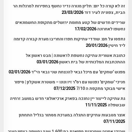
זה לא קורה כל יום: תליון מנורה נדיר נחשף בחפירות למרגלות הר
הבית, צפונית לעיר דוד
23/03/2026
שרידים חדשים של קטע מחומת ירושלים מתקופת החשמונאים
נחשפו לאחרונה
17/02/2026
נתפסו על חם: שודדי עתיקות חפרו והחריבו מערת קבורה קדומה
ליד חיטין
20/01/2026
כתובת אשורית עתיקה נחשפת לראשונה | מבט ראשון אל
ההתכתבות המלכותית של בית ראשון
03/01/2026
מפגש 'שחקים' עם מיכל גבאי להנצחת שני גבאי הי״ד
02/01/2026
חניכי 'שחקים' נפגשו עם רס"ר זיו ונונו – משטרת אשקלון | סיפור
אישי מבוקר מתקפת ה 7/10
07/12/2025
גת עתיקה לייצור יין נחנכה בפארק ארכיאולוגי חדש במושב זרחיה
שבשפלה
11/11/2025
אוצר מטבעות עתיקים התגלה במערכת מסתור בגליל התחתון
07/11/2025
שרידי אחוזה שומרונית מפוארת בת 1,600 שנה נחשפה בצפון העיר