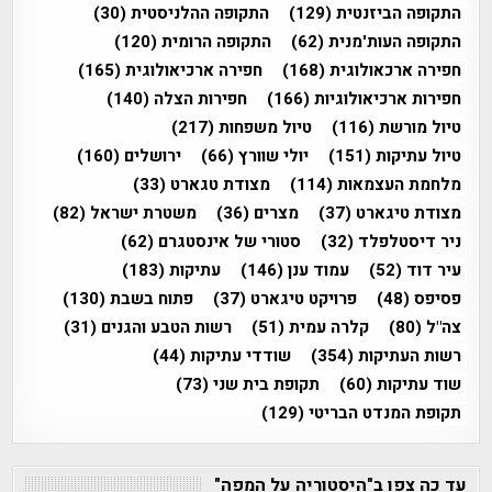
התקופה הביזנטית
(129)
התקופה ההלניסטית
(30)
התקופה העות'מנית
(62)
התקופה הרומית
(120)
חפירה ארכאולוגית
(168)
חפירה ארכיאולוגית
(165)
חפירות ארכיאולוגיות
(166)
חפירות הצלה
(140)
טיול מורשת
(116)
טיול משפחות
(217)
טיול עתיקות
(151)
יולי שוורץ
(66)
ירושלים
(160)
מלחמת העצמאות
(114)
מצודת טגארט
(33)
מצודת טיגארט
(37)
מצרים
(36)
משטרת ישראל
(82)
ניר דיסטלפלד
(32)
סטורי של אינסטגרם
(62)
עיר דוד
(52)
עמוד ענן
(146)
עתיקות
(183)
פסיפס
(48)
פרויקט טיגארט
(37)
פתוח בשבת
(130)
צה"ל
(80)
קלרה עמית
(51)
רשות הטבע והגנים
(31)
רשות העתיקות
(354)
שודדי עתיקות
(44)
שוד עתיקות
(60)
תקופת בית שני
(73)
תקופת המנדט הבריטי
(129)
עד כה צפו ב"היסטוריה על המפה"