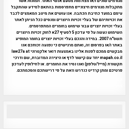
מגורמים שונים ו/או מצולמות מטעם אנשי האתר. תמונות אשר
מתקבלות מגורמים חיצוניים מתפרסמות בהתאם למידע שהתקבל
עימם במועד כתיבת הכתבה. אנו עושים את מיטב המאמצים לכבד
את זכויותיהם של בעלי זכויות היוצרים ומנסים ככל הניתן לאתר
בעלי זכויות יוצרים עבור שימוש בחומרים המתפרסמים.
השימוש נעשה על פי עדכון 5 לסעיף 27א לחוק זכויות היוצרים
תשס"ח 2007. במידה והנכם בעלי זכויות יוצרים בחומר המופיע
באתר ו/או בפרסום זה, ואתם מרגישים כי נפגעה זכותכם אנו
מבקשים ממכם לפנות אלינו באמצעות דואר אלקטרוני law27a at
mapah.co.il יחד עם קישור לדף או היצירה המדוברת, שם ודרכי
תקשורת (מייל/טלפון) ואנו נסיר את החומרים. או לחילופין לעדכון
פרטיכם ומתן קרדיט כנדרש וזאת על פי דרישתכם והסכמתכם.
אפי אליאן , היסטוריה על המפה , פרוייקט טיגארט , Efi Elian ,
Tegart Fort , tegart fortress