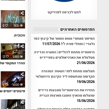
לחצו לכניסה לפרוייקט
0
1835
הפרסומים האחרונים
וזכוכית.
הסיפור מאחורי מטוס הווטור של קיבוץ כפר
גלעדי | נפתלי פורת ז"ל
11/07/2026
היסטוריה מתחת לרגליים | המערה הנדירה
17
5493
מטלטלת את הארכיאולוגים בפוריידיס
21/06/2026
ההדר המקומי שלק
תעלומה מתחת לפני השטח: המנהרה
הקדומה שנחשפה ליד הקיבוץ הירושלמי
19/06/2026
6
5030
החזירו את ההיסטוריה! מטבעות נדירים
פיצוצים יזומים ש
שנעלמו מהארץ הושבו מארצות הברית
15/06/2026