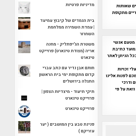
מדיניות פרטיות
ים שאותות
וריים מתקופת
בית הגמדים של קיבוץ עמיעד
| עמדת השמירה ממלחמת
השחרור
 מטעם אנשי
משטרת הג'יפתליק - מחנה
מועד כתיבת
אריה (מצודת טיגארט) פרוייקט
ככל הניתן לאתר
טיגארט
חותם אבן נדיר עם כתב עברי
שס"ח 2007. במידה והנכם בעלי זכויות
קדום מתקופת ימי בית הראשון
כם לפנות אלינו
התגלה בירושלים
ברת, שם ודרכי
וזאת על פי
תיקי תיעוד - מיצדיות הצפון |
פרוייקט טיגארט
פרוייקט טיגארט
פנינת טבע בין המושבים ( יער
עזריקם )