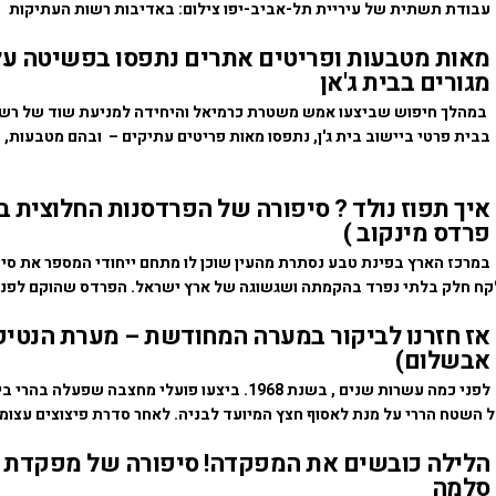
עבודת תשתית של עיריית תל-אביב-יפו צילום: באדיבות רשות העתיקות
מאות מטבעות ופריטים אתרים נתפסו בפשיטה על
מגורים בבית ג'אן
במהלך חיפוש שביצעו אמש משטרת כרמיאל והיחידה למניעת שוד של רש
בבית פרטי ביישוב בית ג'ן, נתפסו מאות פריטים עתיקים – ובהם מטבעות,
איך תפוז נולד ? סיפורה של הפרדסנות החלוצית ב
פרדס מינקוב )
במרכז הארץ בפינת טבע נסתרת מהעין שוכן לו מתחם ייחודי המספר את סיפ
ח חלק בלתי נפרד בהקמתה ושגשוגה של ארץ ישראל. הפרדס שהוקם לפני
אז חזרנו לביקור במערה המחודשת – מערת הנטיפ
אבשלום)
לפני כמה עשרות שנים , בשנת 1968. ביצעו פועלי מחצבה שפע
ל השטח הררי על מנת לאסוף חצץ המיועד לבניה. לאחר סדרת פיצוצים עצומ
הלילה כובשים את המפקדה! סיפורה של מפקדת 
סלמה