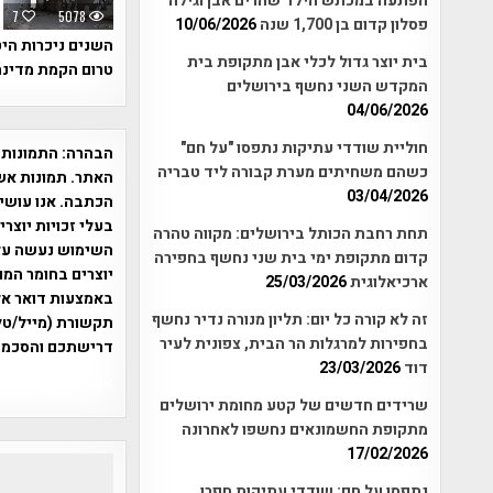
הפתעה במכתש הילד שהרים אבן וגילה
7
5078
פסלון קדום בן 1,700 שנה
10/06/2026
השנים ניכרות היט
בית יוצר גדול לכלי אבן מתקופת בית
טרום הקמת מדינ
המקדש השני נחשף בירושלים
04/06/2026
חוליית שודדי עתיקות נתפסו "על חם"
הבהרה:
התמונות 
כשהם משחיתים מערת קבורה ליד טבריה
האתר. תמונות אש
03/04/2026
הכתבה. אנו עושים
בעלי זכויות יוצר
תחת רחבת הכותל בירושלים: מקווה טהרה
קדום מתקופת ימי בית שני נחשף בחפירה
יוצרים בחומר המו
ארכיאלוגית
25/03/2026
זה לא קורה כל יום: תליון מנורה נדיר נחשף
תקשורת (מייל/טלפ
בחפירות למרגלות הר הבית, צפונית לעיר
דרישתכם והסכמת
דוד
23/03/2026
אפי אליאן , היסטוריה על המפה , 
שרידים חדשים של קטע מחומת ירושלים
מתקופת החשמונאים נחשפו לאחרונה
17/02/2026
נתפסו על חם: שודדי עתיקות חפרו