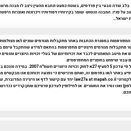
בלב שדה טבעי בין פרדסים, בשטח כמעט ונחבא מהעין ניצב לו מבנה מרש
ב על פניו. המבנה הנטוש שומר בקירותיו ויסודותיו זיכרונות ואוצרות היסט
ת ישראל…
המפורסמות במסגרת הכתבות באתר מתקבלות מגורמים שונים ו/או מצולמות
ר מתקבלות מגורמים חיצוניים מתפרסמות בהתאם למידע שהתקבל עימם ב
 את מיטב המאמצים לכבד את זכויותיהם של בעלי זכויות היוצרים ומנסים 
ים עבור שימוש בחומרים המתפרסמים.
השימוש נעשה על פי עדכון 5 לסעיף 27א לחוק זכויות היוצרים ת
פיע באתר ו/או בפרסום זה, ואתם מרגישים כי נפגעה זכותכם אנו מבקשים ממ
באמצעות דואר אלקטרוני law27a at mapah.co.il יחד עם קישור לדף או היצירה המדו
ון) ואנו נסיר את החומרים. או לחילופין לעדכון פרטיכם ומתן קרדיט כנדרש 
כם.
פרוייקט טיגארט , Efi Elian , Tegart Fort , tegart fortress