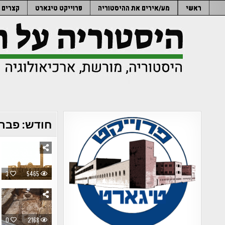
Ski
ראשי
מע/אירים את ההיסטוריה
פרוייקט טיגארט
קצרים
t
conten
חודש:
פברואר
3
5465
0
2168