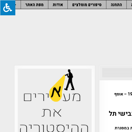
התחנה
סיפורים מומלצים
אודות
מפת האתר
–
אז והיום והפעם – מסגד חסן בק – יפו העתיקה אז… מסגד חסן בק בשנת 1917 – אוסף
בישי תל
ת במסגרת