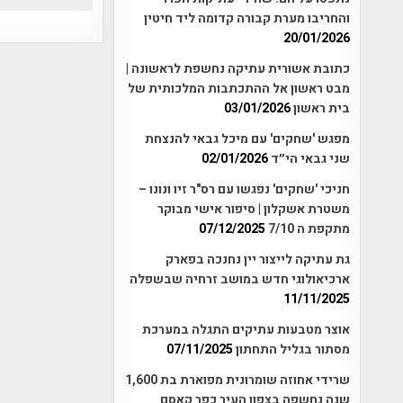
והחריבו מערת קבורה קדומה ליד חיטין
20/01/2026
כתובת אשורית עתיקה נחשפת לראשונה |
מבט ראשון אל ההתכתבות המלכותית של
בית ראשון
03/01/2026
מפגש 'שחקים' עם מיכל גבאי להנצחת
שני גבאי הי״ד
02/01/2026
חניכי 'שחקים' נפגשו עם רס"ר זיו ונונו –
משטרת אשקלון | סיפור אישי מבוקר
מתקפת ה 7/10
07/12/2025
גת עתיקה לייצור יין נחנכה בפארק
ארכיאולוגי חדש במושב זרחיה שבשפלה
11/11/2025
אוצר מטבעות עתיקים התגלה במערכת
מסתור בגליל התחתון
07/11/2025
שרידי אחוזה שומרונית מפוארת בת 1,600
שנה נחשפה בצפון העיר כפר קאסם