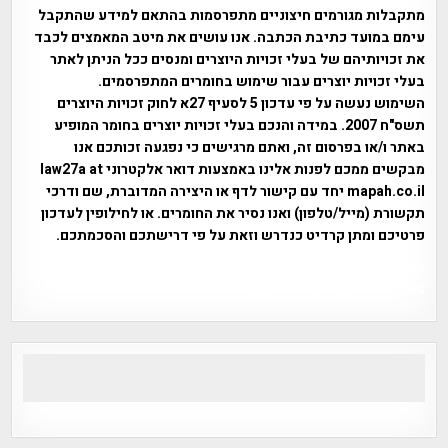
מתקבלות מגורמים חיצוניים מתפרסמות בהתאם למידע שהתקבל
עימם במועד כתיבת הכתבה. אנו עושים את מיטב המאמצים לכבד
את זכויותיהם של בעלי זכויות היוצרים ומנסים ככל הניתן לאתר
בעלי זכויות יוצרים עבור שימוש בחומרים המתפרסמים.
השימוש נעשה על פי עדכון 5 לסעיף 27א לחוק זכויות היוצרים
תשס"ח 2007. במידה והנכם בעלי זכויות יוצרים בחומר המופיע
באתר ו/או בפרסום זה, ואתם מרגישים כי נפגעה זכותכם אנו
מבקשים ממכם לפנות אלינו באמצעות דואר אלקטרוני law27a at
mapah.co.il יחד עם קישור לדף או היצירה המדוברת, שם ודרכי
תקשורת (מייל/טלפון) ואנו נסיר את החומרים. או לחילופין לעדכון
פרטיכם ומתן קרדיט כנדרש וזאת על פי דרישתכם והסכמתכם.
אפי אליאן , היסטוריה על המפה , פרוייקט טיגארט , Efi Elian ,
Tegart Fort , tegart fortress