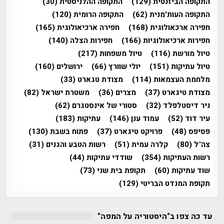
התקופה הביזנטית
(129)
התקופה ההלניסטית
(30)
התקופה העות'מנית
(62)
התקופה הרומית
(120)
חפירה ארכאולוגית
(168)
חפירה ארכיאולוגית
(165)
חפירות ארכיאולוגיות
(166)
חפירות הצלה
(140)
טיול מורשת
(116)
טיול משפחות
(217)
טיול עתיקות
(151)
יולי שוורץ
(66)
ירושלים
(160)
מלחמת העצמאות
(114)
מצודת טגארט
(33)
מצודת טיגארט
(37)
מצרים
(36)
משטרת ישראל
(82)
ניר דיסטלפלד
(32)
סטורי של אינסטגרם
(62)
עיר דוד
(52)
עמוד ענן
(146)
עתיקות
(183)
פסיפס
(48)
פרויקט טיגארט
(37)
פתוח בשבת
(130)
צה"ל
(80)
קלרה עמית
(51)
רשות הטבע והגנים
(31)
רשות העתיקות
(354)
שודדי עתיקות
(44)
שוד עתיקות
(60)
תקופת בית שני
(73)
תקופת המנדט הבריטי
(129)
עד כה צפו ב"היסטוריה על המפה"