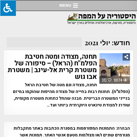
Ski
MENU
t
conten
חודש:
יולי 2021
תחנה, מצודה ומטה חטיבת
הפלמ"ח (הראל) – סיפורה של
משטרת קרית אל-עינב | משטרת
אבו גוש
313
10174
תחנה, מצודה וגם מטה של חטיבת הראל
(הפלמ"ח). תחנות רבות בחייה של מצודה מהיפות שהוקמו במיזם
בנייני המשטרה הבריטית. מבנה שהחל כתחנת משטרה מקומית,
שודרג למצודת טיגארט היוקרתית ביותר ועד…
הבהרה:
התמונות המפורסמות במסגרת הכתבות באתר מתקבלות
מגורמים שונים ו/או מצולמות מטעם אנשי האתר. תמונות אשר