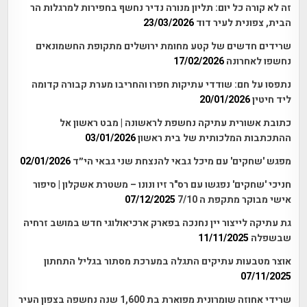
זה לא קורה כל יום: תליון מנורה נדיר נחשף בחפירות למרגלות הר
הבית, צפונית לעיר דוד
23/03/2026
שרידים חדשים של קטע מחומת ירושלים מתקופת החשמונאים
נחשפו לאחרונה
17/02/2026
נתפסו על חם: שודדי עתיקות חפרו והחריבו מערת קבורה קדומה
ליד חיטין
20/01/2026
כתובת אשורית עתיקה נחשפת לראשונה | מבט ראשון אל
ההתכתבות המלכותית של בית ראשון
03/01/2026
מפגש 'שחקים' עם מיכל גבאי להנצחת שני גבאי הי״ד
02/01/2026
חניכי 'שחקים' נפגשו עם רס"ר זיו ונונו – משטרת אשקלון | סיפור
אישי מבוקר מתקפת ה 7/10
07/12/2025
גת עתיקה לייצור יין נחנכה בפארק ארכיאולוגי חדש במושב זרחיה
שבשפלה
11/11/2025
אוצר מטבעות עתיקים התגלה במערכת מסתור בגליל התחתון
07/11/2025
שרידי אחוזה שומרונית מפוארת בת 1,600 שנה נחשפה בצפון העיר