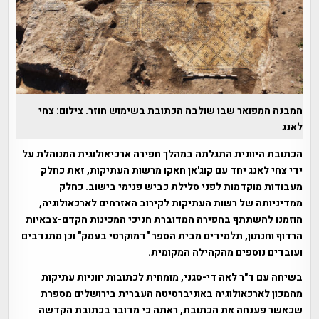
המבנה המפואר שבו שולבה הכתובת בשימוש חוזר. צילום: צחי
לאנג
הכתובת היוונית התגלתה במהלך חפירה ארכיאולוגית המנוהלת על
ידי צחי לאנג יחד עם קוג'אן חאקו מרשות העתיקות, זאת כחלק
מעבודות מוקדמות לפני סלילת כביש פנימי בישוב. כחלק
ממדיניותה של רשות העתיקות לקירוב האזרחים לארכאולוגיה,
הוזמנו להשתתף בחפירה המדוברת חניכי המכינות הקדם-צבאיות
הרדוף וחנתון, תלמידים מבית הספר "דמוקרטי בעמק" וכן מתנדבים
ועובדים נוספים מהקהילה המקומית.
בשיחה עם ד"ר לאה די-סגני, מומחית לכתובות יווניות עתיקות
מהמכון לארכאולוגיה באוניברסיטה העברית בירושלים מספרת
שכאשר פענחה את הכתובת, ראתה כי מדובר בכתובת הקדשה