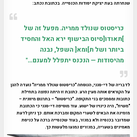
שנחרתה בעת יציקת יסודות הכנסייה. בכתובת נכתב:
כריסטוס שנולד ממריה. מפעל זה של
]תאודו[סיוס הבישוף ירא האל והחסיד
ביותר ושל ת]ומא[ השפל, נבנה
מהיסודות — הנכנס יתפלל למענם…"
לדבריה של די-סגני, הנוסחה "כריסטוס שנולד ממריה" נועדה להגן
על הקוראים אותה מעין הרע. כתובת זו היתה נפוצה בתחילת
כתובות ומסמכים בני התקופה. "כריסטוס" – בתרגום מיוונית –
"משיח", היה כינויו של ישוע. עוד מוסיפה די-סגני כי הכתובת
מזמינה את הבאים לשערי המקום ומברכת אותם. כך ניתן לדעת
שמדובר בכנסיה ולא במנזר, בעוד שכנסייה ברכה על כניסת
מאמינים בשעריה, במנזרים נמנעו מלעשות כך.