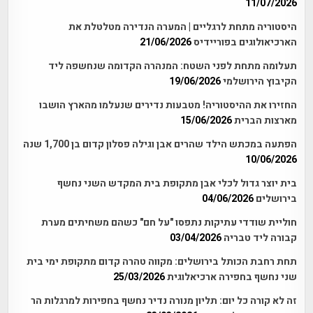
11/07/2026
היסטוריה מתחת לרגליים | המערה הנדירה מטלטלת את
הארכיאולוגים בפוריידיס
21/06/2026
תעלומה מתחת לפני השטח: המנהרה הקדומה שנחשפה ליד
הקיבוץ הירושלמי
19/06/2026
החזירו את ההיסטוריה! מטבעות נדירים שנעלמו מהארץ הושבו
מארצות הברית
15/06/2026
הפתעה במכתש הילד שהרים אבן וגילה פסלון קדום בן 1,700 שנה
10/06/2026
בית יוצר גדול לכלי אבן מתקופת בית המקדש השני נחשף
בירושלים
04/06/2026
חוליית שודדי עתיקות נתפסו "על חם" כשהם משחיתים מערת
קבורה ליד טבריה
03/04/2026
תחת רחבת הכותל בירושלים: מקווה טהרה קדום מתקופת ימי בית
שני נחשף בחפירה ארכיאלוגית
25/03/2026
זה לא קורה כל יום: תליון מנורה נדיר נחשף בחפירות למרגלות הר