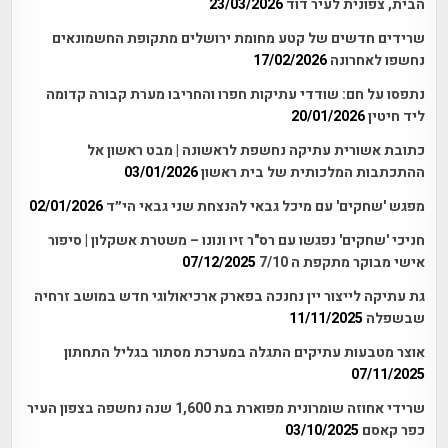
הבית, צפונית לעיר דוד
23/03/2026
שרידים חדשים של קטע מחומת ירושלים מתקופת החשמונאים
נחשפו לאחרונה
17/02/2026
נתפסו על חם: שודדי עתיקות חפרו והחריבו מערת קבורה קדומה
ליד חיטין
20/01/2026
כתובת אשורית עתיקה נחשפת לראשונה | מבט ראשון אל
ההתכתבות המלכותית של בית ראשון
03/01/2026
מפגש 'שחקים' עם מיכל גבאי להנצחת שני גבאי הי״ד
02/01/2026
חניכי 'שחקים' נפגשו עם רס"ר זיו ונונו – משטרת אשקלון | סיפור
אישי מבוקר מתקפת ה 7/10
07/12/2025
גת עתיקה לייצור יין נחנכה בפארק ארכיאולוגי חדש במושב זרחיה
שבשפלה
11/11/2025
אוצר מטבעות עתיקים התגלה במערכת מסתור בגליל התחתון
07/11/2025
שרידי אחוזה שומרונית מפוארת בת 1,600 שנה נחשפה בצפון העיר
כפר קאסם
03/10/2025