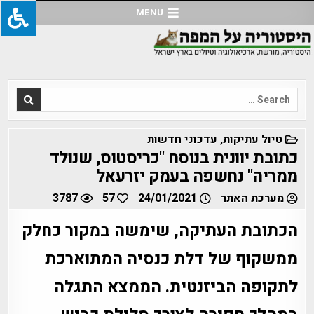
Ski
MENU
t
conten
Search
for:
POSTED
טיול עתיקות
,
עדכוני חדשות
IN
כתובת יוונית בנוסח "כריסטוס, שנולד
ממריה" נחשפה בעמק יזרעאל
מערכת האתר
24/01/2021
57
3787
הכתובת העתיקה, שימשה במקור כחלק
ממשקוף של דלת כנסיה המתוארכת
לתקופה הביזנטית. הממצא התגלה