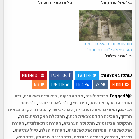
ב-"טיול עתיקות"
ב-"עדכוני חדשות"
חודשו עבודות השימור באתר
הארכיאולוגי "חורבת חנות"
ב-"אתר צילום"
שתפו באמצעות:
PINTEREST
FACEBOOK
TWITTER
MIX
LINKEDIN
DIGG
VK
REDDIT
Tagged
ארכיאולוגיה
,
אתר עתיקות
,
בישופים ראשונים
,
בית
הספר הדמוקרטי בעמק
,
בית שאן
,
ד"ר לאה די-סגני
,
ד"ר מוטי
אביעם
,
האוניברסיטה העברית
,
הארכיבישוף
,
המכינה הקדם צבאית
הרדוף
,
המכינה הקדם צבאית חנתון
,
המכללה האקדמית כנרת
,
התקופה הביזנטית
,
התקופה הערבית
,
חפירה ארכאולוגית
,
חפירה
ארכיאולוגית
,
חפירות ארכיאולוגיות
,
חפירות הצלה
,
טיול עתיקות
,
טייבה
,
כנסייה
,
כנסייה ביזנטית
,
כפר טייבה שבעמק
,
כפר כמא
,