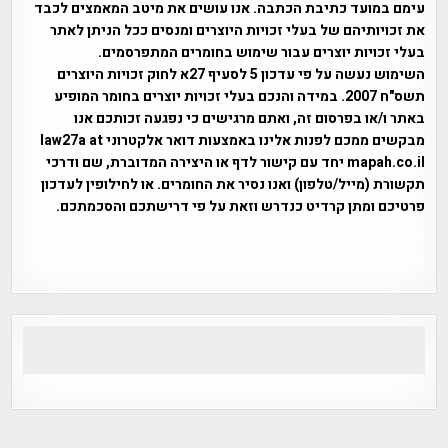
עימם במועד כתיבת הכתבה. אנו עושים את מיטב המאמצים לכבד
את זכויותיהם של בעלי זכויות היוצרים ומנסים ככל הניתן לאתר
בעלי זכויות יוצרים עבור שימוש בחומרים המתפרסמים.
השימוש נעשה על פי עדכון 5 לסעיף 27א לחוק זכויות היוצרים
תשס"ח 2007. במידה והנכם בעלי זכויות יוצרים בחומר המופיע
באתר ו/או בפרסום זה, ואתם מרגישים כי נפגעה זכותכם אנו
מבקשים ממכם לפנות אלינו באמצעות דואר אלקטרוני law27a at
mapah.co.il יחד עם קישור לדף או היצירה המדוברת, שם ודרכי
תקשורת (מייל/טלפון) ואנו נסיר את החומרים. או לחילופין לעדכון
פרטיכם ומתן קרדיט כנדרש וזאת על פי דרישתכם והסכמתכם.
אפי אליאן , היסטוריה על המפה , פרוייקט טיגארט , Efi Elian ,
Tegart Fort , tegart fortress