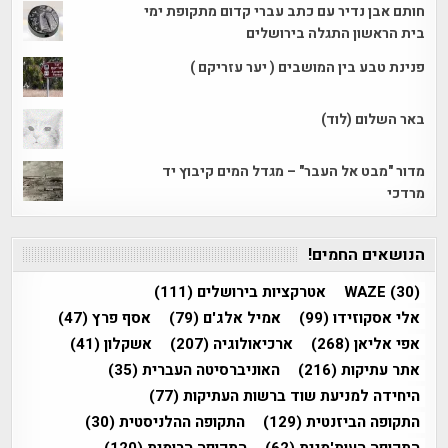
חותם אבן נדיר עם כתב עברי קדום מתקופת ימי
בית הראשון התגלה בירושלים
פנינת טבע בין המושבים ( יער עזריקם )
באר השלום (לוד)
מדור "מבט אל העבר" – מגדל המים קיבוץ יד
מרדכי
הנושאים החמים!
(30)
WAZE
אטרקציות בירושלים
(111)
אלי אסקוזידו
(99)
אמיל אלג'ם
(79)
אסף פרץ
(47)
אפי אליאן
(268)
ארכיאולוגיה
(207)
אשקלון
(41)
אתר עתיקות
(216)
האוניברסיטה העברית
(35)
היחידה למניעת שוד ברשות העתיקות
(77)
התקופה הביזנטית
(129)
התקופה ההלניסטית
(30)