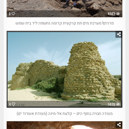
8
4382
מדהים! מערכת מים תת קרקעית קדומה נחשפה ליד בית שמש
4
5626
מצודה חבויה בחוף הים – קלעת אל-מינה (מצודת אשדוד ים)