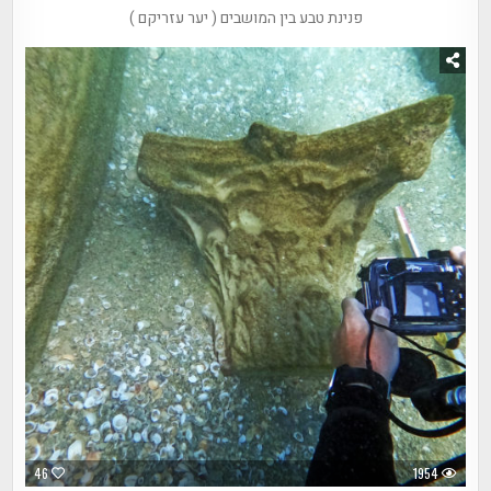
פנינת טבע בין המושבים ( יער עזריקם )
46
1954