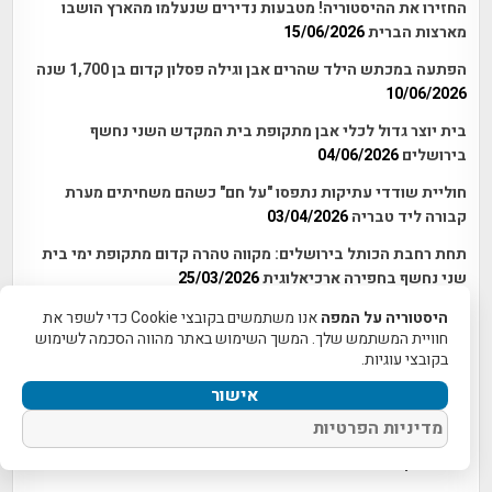
החזירו את ההיסטוריה! מטבעות נדירים שנעלמו מהארץ הושבו
מארצות הברית
15/06/2026
הפתעה במכתש הילד שהרים אבן וגילה פסלון קדום בן 1,700 שנה
10/06/2026
בית יוצר גדול לכלי אבן מתקופת בית המקדש השני נחשף
בירושלים
04/06/2026
חוליית שודדי עתיקות נתפסו "על חם" כשהם משחיתים מערת
קבורה ליד טבריה
03/04/2026
תחת רחבת הכותל בירושלים: מקווה טהרה קדום מתקופת ימי בית
שני נחשף בחפירה ארכיאלוגית
25/03/2026
זה לא קורה כל יום: תליון מנורה נדיר נחשף בחפירות למרגלות הר
היסטוריה על המפה
אנו משתמשים בקובצי Cookie כדי לשפר את
חוויית המשתמש שלך. המשך השימוש באתר מהווה הסכמה לשימוש
הבית, צפונית לעיר דוד
23/03/2026
בקובצי עוגיות.
שרידים חדשים של קטע מחומת ירושלים מתקופת החשמונאים
אישור
נחשפו לאחרונה
17/02/2026
מדיניות הפרטיות
נתפסו על חם: שודדי עתיקות חפרו והחריבו מערת קבורה קדומה
ליד חיטין
20/01/2026