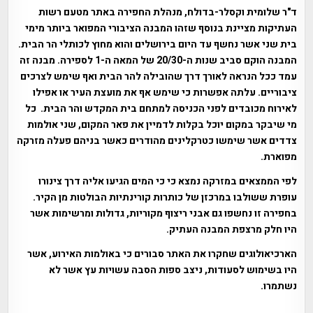
ד"ר שלומית וקסלר-בדולח, מנהלת החפירה באתר מטעם רשות
העתיקות מציינת בנוסף שזהו המבנה הציבורי המפואר ביותר מימי
בית שני אשר נחשף עד היום בירושלים והוא מחוץ לכותלי הר הבית.
המבנה הוקם סביב שנות ה-20/30 של המאה ה-1 לספירה. מבנה זה
עמד ככל הנראה לאורך דרך שהובילה להר הבית ואף שימש לצרכים
ציבוריים. עלתה אפשרות כי שימש אף את מועצת העיר או אפילו
לאירוח מכובדים לפני הכניסה למתחם בית המקדש והר הבית. כל
מי שיבקר במקום יוכל בקלות לדמיין את פאר המקום, שני אולמות
צדדים אשר שימשו כטרקלינים מהודרים כאשר בניהם פעלה מזרקה
מפוארת.
לפי הממצאים במזרקה נמצא כי כי המים הגיעו אליה דרך צינורו
עופרת ששולבו במרכזן של כותרות קורינתיות הבולטות מן הקיר.
בחפירה זו נחשפו גם אבני ריצוף מקוריות, גדולות ומרשימות אשר
היו חלק מרצפת המבנה העתיק.
הארכיאולוגים שחקרו את האתר סבורים כי באולמות האירוע, אשר
היו בשימוש לסעודות, ניצב ספות הסבה עשויות עץ אשר לא
נשתמרו.