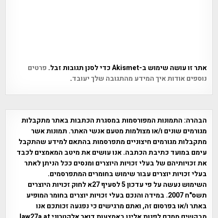
אתר זו עושה שימוש ב-Akismet כדי לסנן תגובות זבל.
פרטים
נוספים אודות איך המידע מהתגובה שלך יעובד
.
הבהרה:
התמונות המפורסמות במסגרת הכתבות באתר מתקבלות
מגורמים שונים ו/או מצולמות מטעם אנשי האתר. תמונות אשר
מתקבלות מגורמים חיצוניים מתפרסמות בהתאם למידע שהתקבל
עימם במועד כתיבת הכתבה. אנו עושים את מיטב המאמצים לכבד
את זכויותיהם של בעלי זכויות היוצרים ומנסים ככל הניתן לאתר
בעלי זכויות יוצרים עבור שימוש בחומרים המתפרסמים.
השימוש נעשה על פי עדכון 5 לסעיף 27א לחוק זכויות היוצרים
תשס"ח 2007. במידה והנכם בעלי זכויות יוצרים בחומר המופיע
באתר ו/או בפרסום זה, ואתם מרגישים כי נפגעה זכותכם אנו
מבקשים ממכם לפנות אלינו באמצעות דואר אלקטרוני law27a at