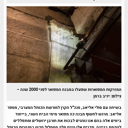
המזרקות המפוארות שפעלו במבנה המפואר לפני 2000 שנה –
צילום: יניב ברמן
בשיחה עם סולי אליאב, מנכ"ל הקרן למורשת הכותל המערבי, מספר
אליאב: מרגש לחשוף מבנה כה מפואר מימי הבית השני, בייחוד
בימים אלה בהם אנו נוהגים לבכות את חורבן ירושלים ומתפללים
להקמת בניינה. חדרים אלו הינם חלק ממסלול חדש במנהרות הכותל