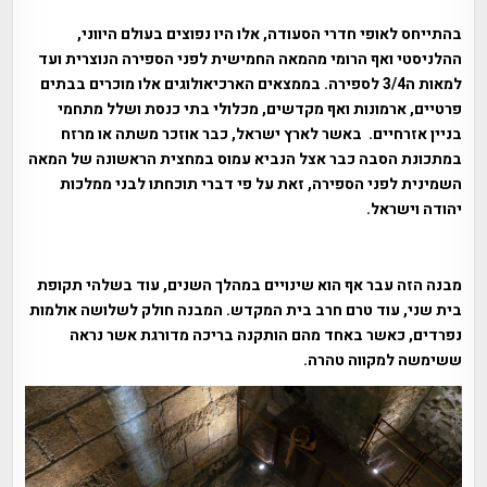
בהתייחס לאופי חדרי הסעודה, אלו היו נפוצים בעולם היווני,
ההלניסטי ואף הרומי מהמאה החמישית לפני הספירה הנוצרית ועד
למאות ה3/4 לספירה. בממצאים הארכיאולוגים אלו מוכרים בבתים
פרטיים, ארמונות ואף מקדשים, מכלולי בתי כנסת ושלל מתחמי
בניין אזרחיים. באשר לארץ ישראל, כבר אוזכר משתה או מרזח
במתכונת הסבה כבר אצל הנביא עמוס במחצית הראשונה של המאה
השמינית לפני הספירה, זאת על פי דברי תוכחתו לבני ממלכות
יהודה וישראל.
מבנה הזה עבר אף הוא שינויים במהלך השנים, עוד בשלהי תקופת
בית שני, עוד טרם חרב בית המקדש. המבנה חולק לשלושה אולמות
נפרדים, כאשר באחד מהם הותקנה בריכה מדורגת אשר נראה
ששימשה למקווה טהרה.