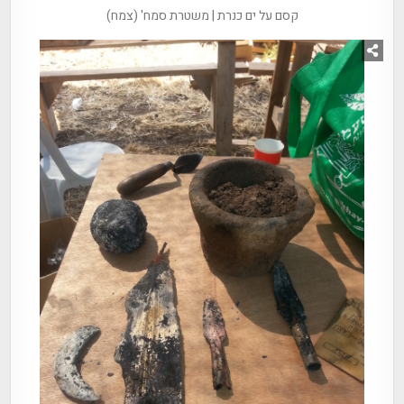
קסם על ים כנרת | משטרת סמח' (צמח)