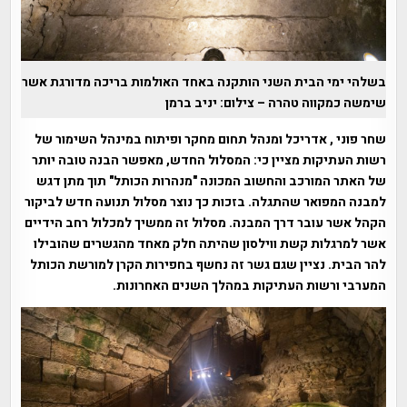
בשלהי ימי הבית השני הותקנה באחד האולמות בריכה מדורגת אשר
שימשה כמקווה טהרה – צילום: יניב ברמן
שחר פוני , אדריכל ומנהל תחום מחקר ופיתוח במינהל השימור של
רשות העתיקות מציין כי: המסלול החדש, מאפשר הבנה טובה יותר
של האתר המורכב והחשוב המכונה "מנהרות הכותל" תוך מתן דגש
למבנה המפואר שהתגלה. בזכות כך נוצר מסלול תנועה חדש לביקור
הקהל אשר עובר דרך המבנה. מסלול זה ממשיך למכלול רחב הידיים
אשר למרגלות קשת ווילסון שהיתה חלק מאחד מהגשרים שהובילו
להר הבית. נציין שגם גשר זה נחשף בחפירות הקרן למורשת הכותל
המערבי ורשות העתיקות במהלך השנים האחרונות.