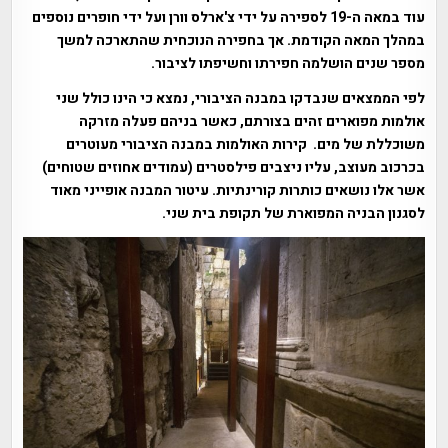
עוד במאה ה-19 לספירה על ידי צ'ארלס וורן ועל ידי חופרים נוספים
במהלך המאה הקודמת. אך בחפירה הנוכחית שהתארכה למשך
מספר שנים הושלמה חפירתו וחשיפתו לציבור.
לפי הממצאים שנבדקו במבנה הציבורי, נמצא כי הינו כולל שני
אולמות מפוארים זהים בצורתם, כאשר בניהם פעלה מזרקה
משוכללת של מים. קירות האולמות במבנה הציבורי מעוטרים
בכרכוב מעוצב, עליו ניצבים פילסטרים (עמודים אחוזים שטוחים)
אשר אלו נושאים כותרות קורינתיות. עיטור המבנה אופייני מאוד
לסגנון הבניה המפוארת של תקופת בית שני.