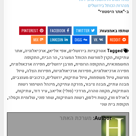
מנהרות הכותל בירושלים
ב-"אתר היסטורי"
שתפו באמצעות:
PINTEREST
FACEBOOK
TWITTER
MIX
LINKEDIN
DIGG
VK
REDDIT
Tagged
אטרקציות בירושלים
,
אפי אליאן
,
ארכיאלוגיה
,
אתר
עתיקות
,
הקרן למורשת הכותל המערבי
,
הר הבית
,
התקופה
החשמונאית
,
התקופה הרומית
,
חורבן ירושלים
,
חפירה ארכאולוגית
,
חפירה ארכיאולוגית
,
חפירות ארכיאולוגיות
,
חפירות הצלה
,
טיול
מורשת
,
טיול משפחות
,
טיול עתיקות
,
ירושלים
,
כרכובים מעוצבים
,
מבנה עתיק
,
מבנה ציבור
,
מזרקה עתיקה
,
מינהל השימור רשות
העתיקות
,
מקווה טהרה
,
מרדכי (סולי) אליאב
,
עיר דוד
,
עתיקות
,
צ'ארלס וורן
,
קשת וילסון
,
רשות העתיקות
,
שחר פוני
,
שלומית וקסלר
,
תקופת בית שני
Author:
מערכת האתר