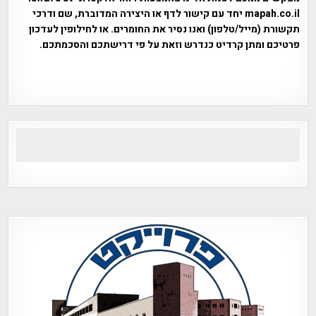
mapah.co.il יחד עם קישור לדף או היצירה המדוברת, שם ודרכי
תקשורת (מייל/טלפון) ואנו נסיר את החומרים. או לחילופין לעדכון
פרטיכם ומתן קרדיט כנדרש וזאת על פי דרישתכם והסכמתכם.
אפי אליאן , היסטוריה על המפה , פרוייקט טיגארט , Efi Elian ,
Tegart Fort , tegart fortress