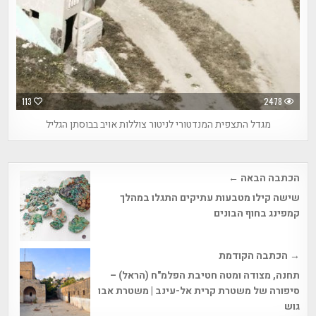
113
2478
מגדל התצפית המנדטורי לניטור צוללות אויב בבוסתן הגליל
Post
הכתבה הבאה ←
navigation
שישה קילו מטבעות עתיקים התגלו במהלך
קמפינג בחוף הבונים
→ הכתבה הקודמת
תחנה, מצודה ומטה חטיבת הפלמ"ח (הראל) –
סיפורה של משטרת קרית אל-עינב | משטרת אבו
גוש