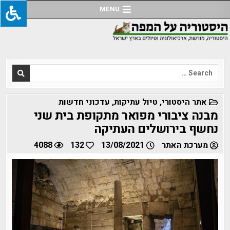
Ski
MENU
t
conten
Search
for:
POSTED
אתר היסטורי
,
טיול עתיקות
,
עדכוני חדשות
IN
מבנה ציבורי מפואר מתקופת בית שני
נחשף בירושלים העתיקה
מערכת האתר
13/08/2021
132
4088