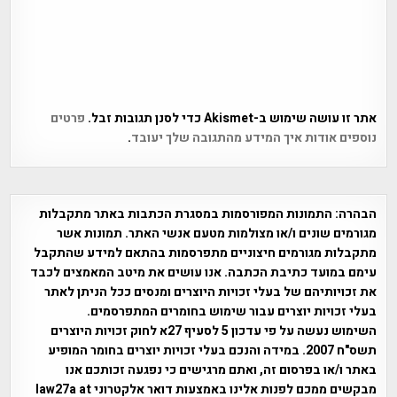
אתר זו עושה שימוש ב-Akismet כדי לסנן תגובות זבל.
פרטים
נוספים אודות איך המידע מהתגובה שלך יעובד
.
הבהרה:
התמונות המפורסמות במסגרת הכתבות באתר מתקבלות
מגורמים שונים ו/או מצולמות מטעם אנשי האתר. תמונות אשר
מתקבלות מגורמים חיצוניים מתפרסמות בהתאם למידע שהתקבל
עימם במועד כתיבת הכתבה. אנו עושים את מיטב המאמצים לכבד
את זכויותיהם של בעלי זכויות היוצרים ומנסים ככל הניתן לאתר
בעלי זכויות יוצרים עבור שימוש בחומרים המתפרסמים.
השימוש נעשה על פי עדכון 5 לסעיף 27א לחוק זכויות היוצרים
תשס"ח 2007. במידה והנכם בעלי זכויות יוצרים בחומר המופיע
באתר ו/או בפרסום זה, ואתם מרגישים כי נפגעה זכותכם אנו
מבקשים ממכם לפנות אלינו באמצעות דואר אלקטרוני law27a at