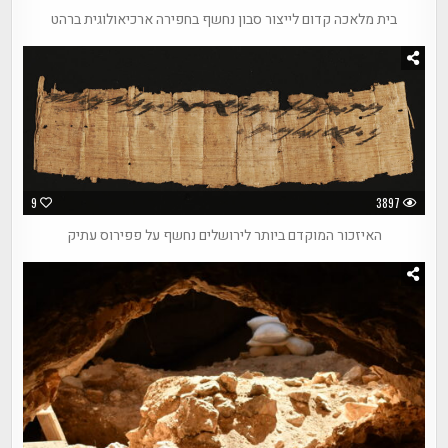
בית מלאכה קדום לייצור סבון נחשף בחפירה ארכיאולוגית ברהט
9
3897
האיזכור המוקדם ביותר לירושלים נחשף על פפירוס עתיק