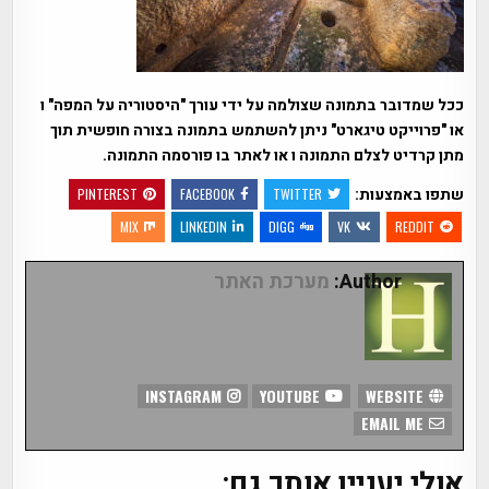
ככל שמדובר בתמונה שצולמה על ידי עורך "היסטוריה על המפה" ו
או "פרוייקט טיגארט" ניתן להשתמש בתמונה בצורה חופשית תוך
מתן קרדיט לצלם התמונה ו או לאתר בו פורסמה התמונה.
שתפו באמצעות:
PINTEREST
FACEBOOK
TWITTER
MIX
LINKEDIN
DIGG
VK
REDDIT
Author:
מערכת האתר
INSTAGRAM
YOUTUBE
WEBSITE
EMAIL ME
אולי יעניין אותך גם: