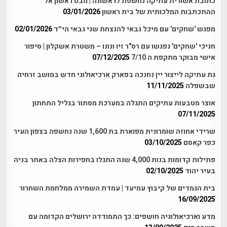
כתובת אשורית עתיקה נחשפת לראשונה | מבט ראשון אל
ההתכתבות המלכותית של בית ראשון
03/01/2026
מפגש 'שחקים' עם מיכל גבאי להנצחת שני גבאי הי״ד
02/01/2026
חניכי 'שחקים' נפגשו עם רס"ר זיו ונונו – משטרת אשקלון | סיפור
אישי מבוקר מתקפת ה 7/10
07/12/2025
גת עתיקה לייצור יין נחנכה בפארק ארכיאולוגי חדש במושב זרחיה
שבשפלה
11/11/2025
אוצר מטבעות עתיקים התגלה במערכת מסתור בגליל התחתון
07/11/2025
שרידי אחוזה שומרונית מפוארת בת 1,600 שנה נחשפה בצפון העיר
כפר קאסם
03/10/2025
פתילות קדומות בנות 4,000 שנה התגלו בחפירות הצלה באתר בניה
בעיר יהוד
02/10/2025
בית הגמדים של קיבוץ עמיעד | עמדת השמירה ממלחמת השחרור
16/09/2025
מדע וארכיאולוגיה חושפים: כך התמודדה ירושלים הקדומה עם