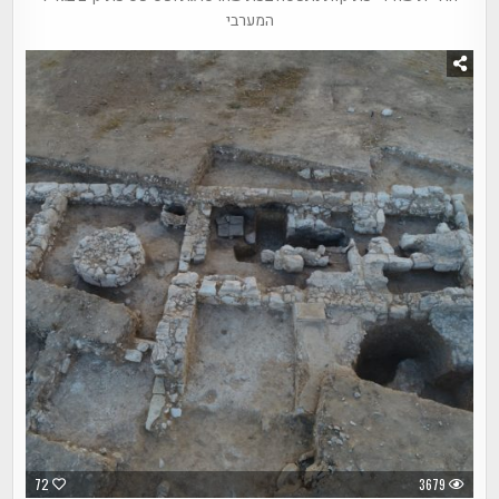
המערבי
72
3679