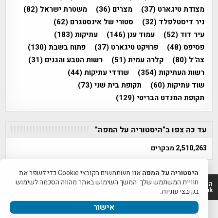
מצודת טיגארט
(37)
מצרים
(36)
משטרת ישראל
(82)
ניר דיסטלפלד
(32)
סטורי של אינסטגרם
(62)
עיר דוד
(52)
עמוד ענן
(146)
עתיקות
(183)
פסיפס
(48)
פרויקט טיגארט
(37)
פתוח בשבת
(130)
צה"ל
(80)
קלרה עמית
(51)
רשות הטבע והגנים
(31)
רשות העתיקות
(354)
שודדי עתיקות
(44)
שוד עתיקות
(60)
תקופת בית שני
(73)
תקופת המנדט הבריטי
(129)
עד כה צפו ב"היסטוריה על המפה"
2,510,263 מבקרים
היסטוריה על המפה
אנו משתמשים בקובצי Cookie כדי לשפר את
חוויית המשתמש שלך. המשך השימוש באתר מהווה הסכמה לשימוש
היסטוריה על המפה 2011-2026 | פרוייקט טיגארט 2012-2026|
www.mapah.co.il | www.tegart.uk
בקובצי עוגיות.
אישור