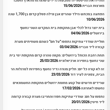
החזירו את ההיסטוריה! מטבעות נדירים שנעלמו מהארץ הושבו
מארצות הברית
15/06/2026
הפתעה במכתש הילד שהרים אבן וגילה פסלון קדום בן 1,700 שנה
10/06/2026
בית יוצר גדול לכלי אבן מתקופת בית המקדש השני נחשף
בירושלים
04/06/2026
חוליית שודדי עתיקות נתפסו "על חם" כשהם משחיתים מערת
קבורה ליד טבריה
03/04/2026
תחת רחבת הכותל בירושלים: מקווה טהרה קדום מתקופת ימי בית
שני נחשף בחפירה ארכיאלוגית
25/03/2026
זה לא קורה כל יום: תליון מנורה נדיר נחשף בחפירות למרגלות הר
הבית, צפונית לעיר דוד
23/03/2026
שרידים חדשים של קטע מחומת ירושלים מתקופת החשמונאים
נחשפו לאחרונה
17/02/2026
נתפסו על חם: שודדי עתיקות חפרו והחריבו מערת קבורה קדומה
ליד חיטין
20/01/2026