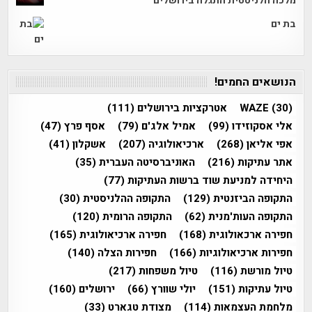
מלכה הלניסטית התגלה בירושלים
בת ים
הנושאים החמים!
(30)
WAZE
אטרקציות בירושלים
(111)
אלי אסקוזידו
(99)
אמיל אלג'ם
(79)
אסף פרץ
(47)
אפי אליאן
(268)
ארכיאולוגיה
(207)
אשקלון
(41)
אתר עתיקות
(216)
האוניברסיטה העברית
(35)
היחידה למניעת שוד ברשות העתיקות
(77)
התקופה הביזנטית
(129)
התקופה ההלניסטית
(30)
התקופה העות'מנית
(62)
התקופה הרומית
(120)
חפירה ארכאולוגית
(168)
חפירה ארכיאולוגית
(165)
חפירות ארכיאולוגיות
(166)
חפירות הצלה
(140)
טיול מורשת
(116)
טיול משפחות
(217)
טיול עתיקות
(151)
יולי שוורץ
(66)
ירושלים
(160)
מלחמת העצמאות
(114)
מצודת טגארט
(33)