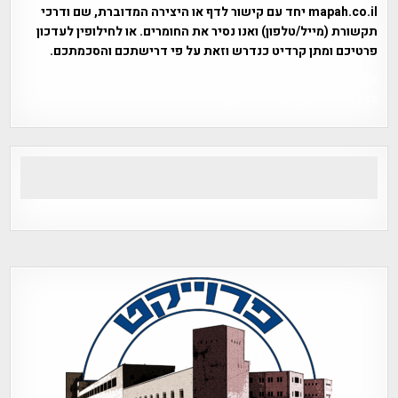
mapah.co.il יחד עם קישור לדף או היצירה המדוברת, שם ודרכי
תקשורת (מייל/טלפון) ואנו נסיר את החומרים. או לחילופין לעדכון
פרטיכם ומתן קרדיט כנדרש וזאת על פי דרישתכם והסכמתכם.
אפי אליאן , היסטוריה על המפה , פרוייקט טיגארט , Efi Elian ,
Tegart Fort , tegart fortress