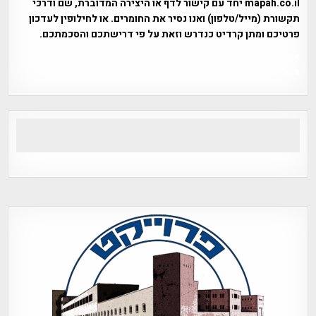
mapah.co.il יחד עם קישור לדף או היצירה המדוברת, שם ודרכי
תקשורת (מייל/טלפון) ואנו נסיר את החומרים. או לחילופין לעדכון
פרטיכם ומתן קרדיט כנדרש וזאת על פי דרישתכם והסכמתכם.
אפי אליאן , היסטוריה על המפה , פרוייקט טיגארט , Efi Elian ,
Tegart Fort , tegart fortress