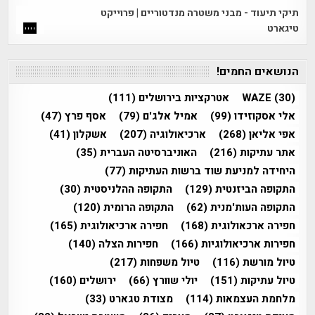
תיקי תיעוד - מבני משטרה מנדטוריים | פרוייקט
טיגארט
הנושאים החמים!
(30)
WAZE
אטרקציות בירושלים
(111)
אלי אסקוזידו
(99)
אמיל אלג'ם
(79)
אסף פרץ
(47)
אפי אליאן
(268)
ארכיאולוגיה
(207)
אשקלון
(41)
אתר עתיקות
(216)
האוניברסיטה העברית
(35)
היחידה למניעת שוד ברשות העתיקות
(77)
התקופה הביזנטית
(129)
התקופה ההלניסטית
(30)
התקופה העות'מנית
(62)
התקופה הרומית
(120)
חפירה ארכאולוגית
(168)
חפירה ארכיאולוגית
(165)
חפירות ארכיאולוגיות
(166)
חפירות הצלה
(140)
טיול מורשת
(116)
טיול משפחות
(217)
טיול עתיקות
(151)
יולי שוורץ
(66)
ירושלים
(160)
מלחמת העצמאות
(114)
מצודת טגארט
(33)