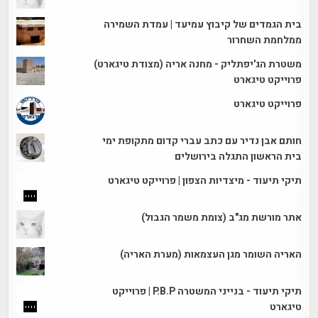
בית הגמדים של קיבוץ עמיעד | עמדת השמירה
ממלחמת השחרור
משטרת הג'יפתליק - מחנה אריה (מצודת טיגארט)
פרוייקט טיגארט
פרוייקט טיגארט
חותם אבן נדיר עם כתב עברי קדום מתקופת ימי
בית הראשון התגלה בירושלים
תיקי תיעוד - מיצדיות הצפון | פרוייקט טיגארט
אתר מורשת מג"ב (צומת משמר הגבול)
האריה השומר מגן העצמאות (מערת האריה)
תיקי תיעוד - בנייני המשטרה P.B.P | פרוייקט
טיגארט