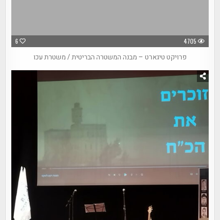
6
4705
פרויקט טיגארט – מבנה המשטרה הבריטית / משטרת עכו