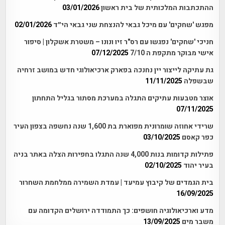
ההתכתבות המלכותית של בית ראשון
03/01/2026
מפגש 'שחקים' עם מיכל גבאי להנצחת שני גבאי הי״ד
02/01/2026
חניכי 'שחקים' נפגשו עם רס"ר זיו ונונו – משטרת אשקלון | סיפור
אישי מבוקר מתקפת ה 7/10
07/12/2025
גת עתיקה לייצור יין נחנכה בפארק ארכיאולוגי חדש במושב זרחיה
שבשפלה
11/11/2025
אוצר מטבעות עתיקים התגלה במערכת מסתור בגליל התחתון
07/11/2025
שרידי אחוזה שומרונית מפוארת בת 1,600 שנה נחשפה בצפון העיר
כפר קאסם
03/10/2025
פתילות קדומות בנות 4,000 שנה התגלו בחפירות הצלה באתר בניה
בעיר יהוד
02/10/2025
בית הגמדים של קיבוץ עמיעד | עמדת השמירה ממלחמת השחרור
16/09/2025
מדע וארכיאולוגיה חושפים: כך התמודדה ירושלים הקדומה עם
משבר מים
13/09/2025