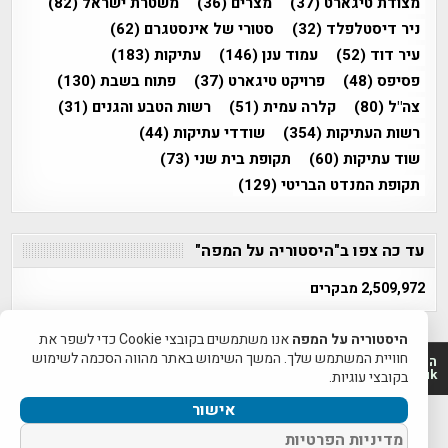
מצודת טיגארט
(37)
מצרים
(36)
משטרת ישראל
(82)
ניר דיסטלפלד
(32)
סטורי של אינסטגרם
(62)
עיר דוד
(52)
עמוד ענן
(146)
עתיקות
(183)
פסיפס
(48)
פרויקט טיגארט
(37)
פתוח בשבת
(130)
צה"ל
(80)
קלרה עמית
(51)
רשות הטבע והגנים
(31)
רשות העתיקות
(354)
שודדי עתיקות
(44)
שוד עתיקות
(60)
תקופת בית שני
(73)
תקופת המנדט הבריטי
(129)
עד כה צפו ב"היסטוריה על המפה"
2,509,972 מבקרים
היסטוריה על המפה
אנו משתמשים בקובצי Cookie כדי לשפר את
חוויית המשתמש שלך. המשך השימוש באתר מהווה הסכמה לשימוש
היסטוריה על המפה 2011-2026 | פרוייקט טיגארט 2012-2026|
www.mapah.co.il | www.tegart.uk
בקובצי עוגיות.
אישור
מדיניות הפרטיות