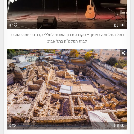
37
1531
בשל המלחמה בצפון – טקס הזכרון השנתי לחללי קרב נבי יושע הועבר
לבית הפלמ"ח בתל אביב
6
4118