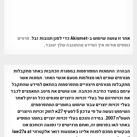
אתר זו עושה שימוש ב-Akismet כדי לסנן תגובות זבל.
פרטים
נוספים אודות איך המידע מהתגובה שלך יעובד
.
הבהרה:
התמונות המפורסמות במסגרת הכתבות באתר מתקבלות
מגורמים שונים ו/או מצולמות מטעם אנשי האתר. תמונות אשר
מתקבלות מגורמים חיצוניים מתפרסמות בהתאם למידע שהתקבל
עימם במועד כתיבת הכתבה. אנו עושים את מיטב המאמצים לכבד
את זכויותיהם של בעלי זכויות היוצרים ומנסים ככל הניתן לאתר
בעלי זכויות יוצרים עבור שימוש בחומרים המתפרסמים.
השימוש נעשה על פי עדכון 5 לסעיף 27א לחוק זכויות היוצרים
תשס"ח 2007. במידה והנכם בעלי זכויות יוצרים בחומר המופיע
באתר ו/או בפרסום זה, ואתם מרגישים כי נפגעה זכותכם אנו
מבקשים ממכם לפנות אלינו באמצעות דואר אלקטרוני law27a at