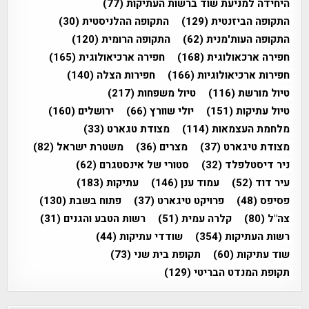
היחידה למניעת שוד ברשות העתיקות
(77)
התקופה הביזנטית
(129)
התקופה ההלניסטית
(30)
התקופה העות'מנית
(62)
התקופה הרומית
(120)
חפירה ארכאולוגית
(168)
חפירה ארכיאולוגית
(165)
חפירות ארכיאולוגיות
(166)
חפירות הצלה
(140)
טיול מורשת
(116)
טיול משפחות
(217)
טיול עתיקות
(151)
יולי שוורץ
(66)
ירושלים
(160)
מלחמת העצמאות
(114)
מצודת טגארט
(33)
מצודת טיגארט
(37)
מצרים
(36)
משטרת ישראל
(82)
ניר דיסטלפלד
(32)
סטורי של אינסטגרם
(62)
עיר דוד
(52)
עמוד ענן
(146)
עתיקות
(183)
פסיפס
(48)
פרויקט טיגארט
(37)
פתוח בשבת
(130)
צה"ל
(80)
קלרה עמית
(51)
רשות הטבע והגנים
(31)
רשות העתיקות
(354)
שודדי עתיקות
(44)
שוד עתיקות
(60)
תקופת בית שני
(73)
תקופת המנדט הבריטי
(129)