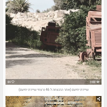
44
2388
שיירת יחיעם (אתר ההנצחה ל 46 נרצחי שיירת יחיעם)