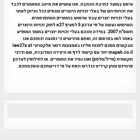
עימם במועד כתיבת הכתבה. אנו עושים את מיטב המאמצים לכבד
את זכויותיהם של בעלי זכויות היוצרים ומנסים ככל הניתן לאתר
בעלי זכויות יוצרים עבור שימוש בחומרים המתפרסמים.
השימוש נעשה על פי עדכון 5 לסעיף 27א לחוק זכויות היוצרים
תשס"ח 2007. במידה והנכם בעלי זכויות יוצרים בחומר המופיע
באתר ו/או בפרסום זה, ואתם מרגישים כי נפגעה זכותכם אנו
מבקשים ממכם לפנות אלינו באמצעות דואר אלקטרוני law27a at
mapah.co.il יחד עם קישור לדף או היצירה המדוברת, שם ודרכי
תקשורת (מייל/טלפון) ואנו נסיר את החומרים. או לחילופין לעדכון
פרטיכם ומתן קרדיט כנדרש וזאת על פי דרישתכם והסכמתכם.
אפי אליאן , היסטוריה על המפה , פרוייקט טיגארט , Efi Elian ,
Tegart Fort , tegart fortress