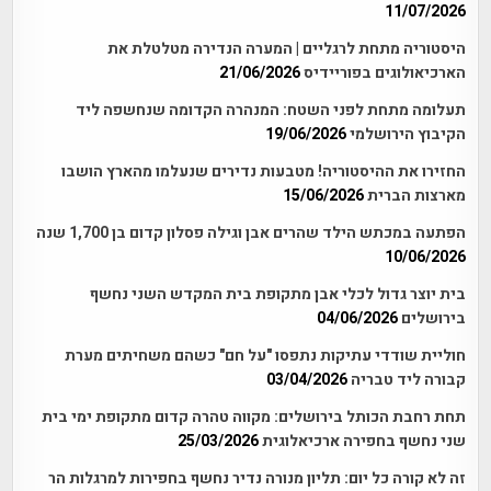
11/07/2026
היסטוריה מתחת לרגליים | המערה הנדירה מטלטלת את
הארכיאולוגים בפוריידיס
21/06/2026
תעלומה מתחת לפני השטח: המנהרה הקדומה שנחשפה ליד
הקיבוץ הירושלמי
19/06/2026
החזירו את ההיסטוריה! מטבעות נדירים שנעלמו מהארץ הושבו
מארצות הברית
15/06/2026
הפתעה במכתש הילד שהרים אבן וגילה פסלון קדום בן 1,700 שנה
10/06/2026
בית יוצר גדול לכלי אבן מתקופת בית המקדש השני נחשף
בירושלים
04/06/2026
חוליית שודדי עתיקות נתפסו "על חם" כשהם משחיתים מערת
קבורה ליד טבריה
03/04/2026
תחת רחבת הכותל בירושלים: מקווה טהרה קדום מתקופת ימי בית
שני נחשף בחפירה ארכיאלוגית
25/03/2026
זה לא קורה כל יום: תליון מנורה נדיר נחשף בחפירות למרגלות הר