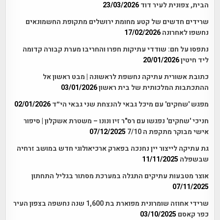
הבית, צפונית לעיר דוד
23/03/2026
שרידים חדשים של קטע מחומת ירושלים מתקופת החשמונאים
נחשפו לאחרונה
17/02/2026
נתפסו על חם: שודדי עתיקות חפרו והחריבו מערת קבורה קדומה
ליד חיטין
20/01/2026
כתובת אשורית עתיקה נחשפת לראשונה | מבט ראשון אל
ההתכתבות המלכותית של בית ראשון
03/01/2026
מפגש 'שחקים' עם מיכל גבאי להנצחת שני גבאי הי״ד
02/01/2026
חניכי 'שחקים' נפגשו עם רס"ר זיו ונונו – משטרת אשקלון | סיפור
אישי מבוקר מתקפת ה 7/10
07/12/2025
גת עתיקה לייצור יין נחנכה בפארק ארכיאולוגי חדש במושב זרחיה
שבשפלה
11/11/2025
אוצר מטבעות עתיקים התגלה במערכת מסתור בגליל התחתון
07/11/2025
שרידי אחוזה שומרונית מפוארת בת 1,600 שנה נחשפה בצפון העיר
כפר קאסם
03/10/2025