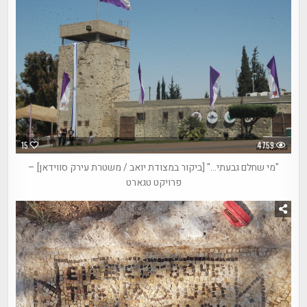
15
4759
"מי שחלם גבעתי…" [ביקור במצודת יואב / משטרת עירק סווידאן] –
פרויקט טגארט