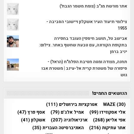
אתר מורשת מג"ב (צומת משמר הגבול)
צילומי תיעוד העיר אשקלון ויישובי הסביבה -
1955
אבישב טל, תושב חיספין העובד בחפירה
בתקופת הקורונה, עם טבעת שחשף באתר. צילום:
יניב ברמן
תחנה, מצודה ומטה חטיבת הפלמ"ח (הראל) -
סיפורה של משטרת קרית אל-עינב | משטרת אבו
גוש
הנושאים החמים!
(30)
WAZE
אטרקציות בירושלים
(111)
אלי אסקוזידו
(99)
אמיל אלג'ם
(79)
אסף פרץ
(47)
אפי אליאן
(268)
ארכיאולוגיה
(207)
אשקלון
(41)
אתר עתיקות
(216)
האוניברסיטה העברית
(35)