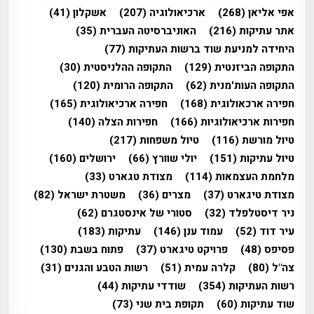
אפי אליאן
(268)
ארכיאולוגיה
(207)
אשקלון
(41)
אתר עתיקות
(216)
האוניברסיטה העברית
(35)
היחידה למניעת שוד ברשות העתיקות
(77)
התקופה הביזנטית
(129)
התקופה ההלניסטית
(30)
התקופה העות'מנית
(62)
התקופה הרומית
(120)
חפירה ארכאולוגית
(168)
חפירה ארכיאולוגית
(165)
חפירות ארכיאולוגיות
(166)
חפירות הצלה
(140)
טיול מורשת
(116)
טיול משפחות
(217)
טיול עתיקות
(151)
יולי שוורץ
(66)
ירושלים
(160)
מלחמת העצמאות
(114)
מצודת טגארט
(33)
מצודת טיגארט
(37)
מצרים
(36)
משטרת ישראל
(82)
ניר דיסטלפלד
(32)
סטורי של אינסטגרם
(62)
עיר דוד
(52)
עמוד ענן
(146)
עתיקות
(183)
פסיפס
(48)
פרויקט טיגארט
(37)
פתוח בשבת
(130)
צה"ל
(80)
קלרה עמית
(51)
רשות הטבע והגנים
(31)
רשות העתיקות
(354)
שודדי עתיקות
(44)
שוד עתיקות
(60)
תקופת בית שני
(73)