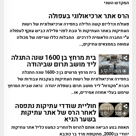
המקדש השני
הרס אתר ארכיאולוגי בעפולה
פעולת ונדליזם קשה הלילה בחפירה ארכיאולוגית של רשות
העתיקות באתר העתיקות ח' טבת לפני סלילת כביש עוקף לעפולה
ע"י החברה הלאומית לדרכים. החבלות כללו שריפה של מכולה
עמוסה בממצאים עתיקים,…
בית מרחץ בן 1600 שנה התגלה
ליד מושב תרום שביהודה
5
3675
בית מרחץ מרשים בן כ-1600 שנה התגלה
בחפירה ארכיאולוגית של רשות העתיקות בעקבות עבודות של
חברת "מקורות" ליד מושב תרום בשפלת יהודה נראה שבית המרחץ
שימש בעלי אחוזה אמידים, או…
חוליית שודדי עתיקות נתפסה
לאחר הרס של אתר עתיקות
3
2311
בשער הגיא
תאוות בצע הביאה אותם להרוס ולהחריב כמעט כליל אתר עתיקות
יהודי בן 2000, מתקופת מרד בר כוכבא