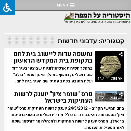
Ski
MENU
t
conten
קטגוריה:
עדכוני חדשות
נחשפה עדות ליישוב בית לחם
בתקופת בית המקדש הראשון
במהלך חפירות ארכיאולוגיות שבוצעו בעיר דוד
שבירושלים , נחשף במהלך סינון העפר "בולה"
4
2161
ועליו מוטבע בכתב עתיק שם העיר בית לחם.
פרס "שומר ציון" יוענק לרשות
3
2148
העתיקות בישראל
ביום חמישי הקרוב – 24/5/2012 יוענק לרשות העתיקות פרס "שומר
ציון" מטעם מרכז אינגבורג רנרט ללימודי ירושלים שבאוניברסיטת
בר אילן. הפרס יוענק לרשות העתיקות ולמנהלה מר דורפמן שוקה
לאור הפעילות הענפה…