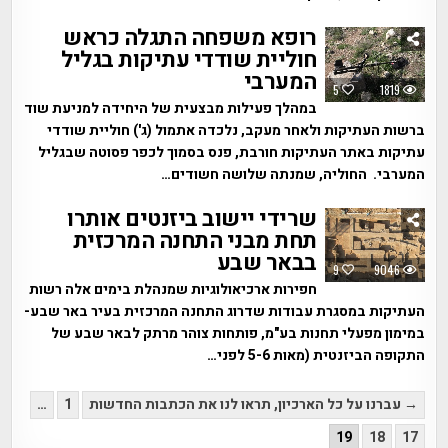
רופא משפחה התגלה כראש
חוליית שודדי עתיקות בגליל
המערבי
5
1819
במהלך פעילות מבצעית של היחידה למניעת שוד
ברשות העתיקות ולאחר מעקב, נלכדה אתמול (ג') חוליית שודדי
עתיקות באתר העתיקות חורבת, פנס בסמוך לכפר פסוטה שבגליל
המערבי. החוליה, שמנתה שלושה חשודים…
שרידי יישוב ביזנטים אותרו
תחת מבני התחנה המרכזית
בבאר שבע
9
9046
חפירות ארכיאולוגיות שמנהלת בימים אלה רשות
העתיקות במסגרת עבודות שדרוג התחנה המרכזית בעיר באר שבע-
במימון מפעלי תחנות בע"מ, פותחות צוהר מרתק לבאר שבע של
התקופה הביזנטית (מאות 5-6 לפני…
Posts
→ עברנו על כל הארכיון, תראו לנו את הכתבות החדשות
1
…
pagination
19
18
17