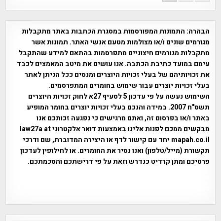
הבהרה:
התמונות המפורסמות במסגרת הכתבות באתר מתקבלות
מגורמים שונים ו/או מצולמות מטעם אנשי האתר. תמונות אשר
מתקבלות מגורמים חיצוניים מתפרסמות בהתאם למידע שהתקבל
עימם במועד כתיבת הכתבה. אנו עושים את מיטב המאמצים לכבד
את זכויותיהם של בעלי זכויות היוצרים ומנסים ככל הניתן לאתר
בעלי זכויות יוצרים עבור שימוש בחומרים המתפרסמים.
השימוש נעשה על פי עדכון 5 לסעיף 27א לחוק זכויות היוצרים
תשס"ח 2007. במידה והנכם בעלי זכויות יוצרים בחומר המופיע
באתר ו/או בפרסום זה, ואתם מרגישים כי נפגעה זכותכם אנו
מבקשים ממכם לפנות אלינו באמצעות דואר אלקטרוני law27a at
mapah.co.il יחד עם קישור לדף או היצירה המדוברת, שם ודרכי
תקשורת (מייל/טלפון) ואנו נסיר את החומרים. או לחילופין לעדכון
פרטיכם ומתן קרדיט כנדרש וזאת על פי דרישתכם והסכמתכם.
אפי אליאן , היסטוריה על המפה , פרוייקט טיגארט , Efi Elian ,
Tegart Fort , tegart fortress