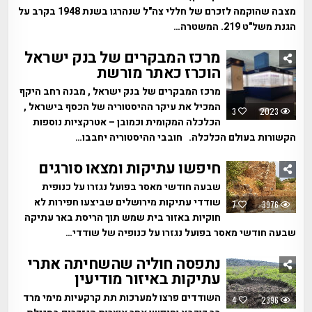
מצבה שהוקמה לזכרם של חללי צה"ל שנהרגו בשנת 1948 בקרב על
הגנת משל"ט 219. המשטרה…
מרכז המבקרים של בנק ישראל
הוכרז כאתר מורשת
מרכז המבקרים של בנק ישראל , מבנה רחב היקף
המכיל את עיקר ההיסטוריה של הכסף בישראל ,
3
2023
הכלכלה המקומית וכמובן – אטרקציות נוספות
הקשורות בעולם הכלכלה. חובבי ההיסטוריה יחבבו…
חיפשו עתיקות ומצאו סורגים
שבעה חודשי מאסר בפועל נגזרו על כנופית
שודדי עתיקות מירושלים שביצעו חפירות לא
7
3976
חוקיות באזור בית שמש תוך הריסת באר עתיקה
שבעה חודשי מאסר בפועל נגזרו על כנופיה של שודדי…
נתפסה חוליה שהשחיתה אתרי
עתיקות באיזור מודיעין
השודדים פרצו למערכות תת קרקעיות מימי מרד
4
2396