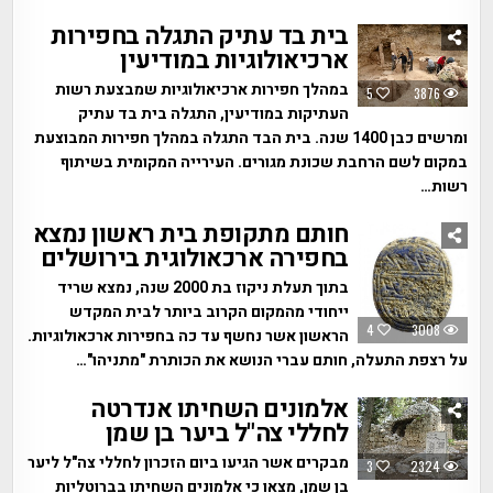
בית בד עתיק התגלה בחפירות
ארכיאולוגיות במודיעין
במהלך חפירות ארכיאולוגיות שמבצעת רשות
5
3876
העתיקות במודיעין, התגלה בית בד עתיק
ומרשים כבן 1400 שנה. בית הבד התגלה במהלך חפירות המבוצעת
במקום לשם הרחבת שכונת מגורים. העירייה המקומית בשיתוף
רשות…
חותם מתקופת בית ראשון נמצא
בחפירה ארכאולוגית בירושלים
בתוך תעלת ניקוז בת 2000 שנה, נמצא שריד
ייחודי מהמקום הקרוב ביותר לבית המקדש
4
3008
הראשון אשר נחשף עד כה בחפירות ארכאולוגיות.
על רצפת התעלה, חותם עברי הנושא את הכותרת "מתניהו"…
אלמונים השחיתו אנדרטה
לחללי צה"ל ביער בן שמן
מבקרים אשר הגיעו ביום הזכרון לחללי צה"ל ליער
3
2324
בן שמן, מצאו כי אלמונים השחיתו בברוטליות