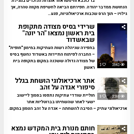
בר כוכבא וחיפשו אחר אוצרות הנזכרים במגילת
הנחושת ממדבר יהודה. חפירתם הביאה לחשיפת מקווה טהרה, אך
גילויו – תוך הרס שכבות ארכיאולוגיות, פגע…
שרידי בסיס מצודה מתקופת
בית ראשון נמצאו "הר יונה"
שבאשדוד
בחפירה שניהלה רשות העתיקות במימון "חופית"
– החברה לפיתוח התיירות באשדוד נחשף בסיס
של מצודה גדולה ששכנה במקום בתקופה בית
3
3943
ראשון
אתר ארכיאולוגי הושחת בגלל
סיפורי אגדה על זהב
חוליית שודדי עתיקות נתפסו בסמוך ליישוב
9
2369
ישעי לאחר שהשחיתו בברוטליות אתר
ארכיאולוגי עתיק – הסיבה להשחתה – אגדה על זהב הטמון במקום.
חותם מנורת בית המקדש נמצא