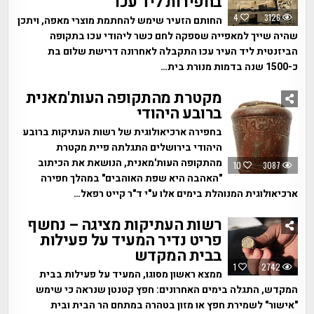
בחפירות ליד עכו
4
3126
החותם הזעיר שימש להחתמת מוצרי מאפה, ויתכן
שהיה שייך למאפייה שספקה לחם כשר ליהודי עכו בתקופה
הביזנטית ליד העיר עכו התקבלה לאחרונה דרישת שלום בת
כ-1500 שנה בדמות מנורת בית…
מקטרת מהתקופה העות'מאנית
ברובע היהודי
בחפירה ארכיאולוגית של רשות העתיקות ברובע
היהודי בירושלים התגלתה פיית מקטרת
מהתקופה העות'מאנית, הנושאת את הכיתוב
10
3087
"האהבה היא שפת האוהבים" במהלך חפירה
ארכיאולוגית המנוהלת בימים אלו ע"י ד"ר קייט רפאל…
רשות העתיקות מציגה – נחשף
פריט נדיר המעיד על פעילות
בבית המקדש
1
2742
ממצא ראשון מסוגו, המעיד על פעילות בבית
המקדש, התגלה בימים האחרונים: חפץ קטנטן שנראה כי שימש
"אישור" לשמירת חפץ או מזון בטהרה במתחם הר הבית ובית