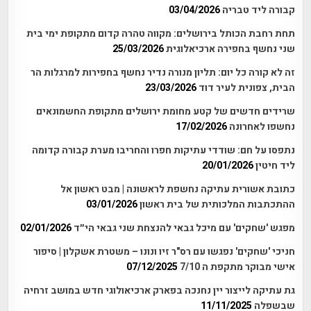
קבורה ליד טבריה
03/04/2026
תחת רחבת הכותל בירושלים: מקווה טהרה קדום מתקופת ימי בית
שני נחשף בחפירה ארכיאלוגית
25/03/2026
זה לא קורה כל יום: תליון מנורה נדיר נחשף בחפירות למרגלות הר
הבית, צפונית לעיר דוד
23/03/2026
שרידים חדשים של קטע מחומת ירושלים מתקופת החשמונאים
נחשפו לאחרונה
17/02/2026
נתפסו על חם: שודדי עתיקות חפרו והחריבו מערת קבורה קדומה
ליד חיטין
20/01/2026
כתובת אשורית עתיקה נחשפת לראשונה | מבט ראשון אל
ההתכתבות המלכותית של בית ראשון
03/01/2026
מפגש 'שחקים' עם מיכל גבאי להנצחת שני גבאי הי״ד
02/01/2026
חניכי 'שחקים' נפגשו עם רס"ר זיו ונונו – משטרת אשקלון | סיפור
אישי מבוקר מתקפת ה 7/10
07/12/2025
גת עתיקה לייצור יין נחנכה בפארק ארכיאולוגי חדש במושב זרחיה
שבשפלה
11/11/2025