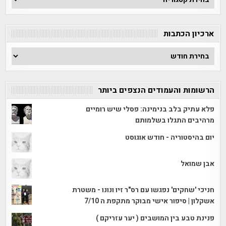
לפי
קטגוריה
ארכיון הכתבות
ארכיון
הכתבות
הרשומות והעמודים הנצפים ביותר
פלא עתיק בלב בנימינה: פסלי שיש רומיים
מרהיבים התגלו בשלמותם
יום בהיסטוריה - חודש אוגוסט
אבן שמואל
חניכי 'שחקים' נפגשו עם רס"ר זיו ונונו - משטרת
אשקלון | סיפור אישי מבוקר מתקפת ה 7/10
פנינת טבע בין המושבים ( יער עזריקם )