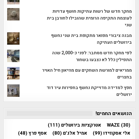
מחקר חדש של רשות עתיקות חושף עדויות
לעוצמת התקיפה הרומית שהובילו לחורבן בית
שני
מבנה ציבורי מפואר מתקופת בית שני נחשף
בירושלים העתיקה
לפי מחקר חדש מסתבר: לפני כ-2,000 שנה
התפילין כלל לא נצבעו בשחור
ממריאים למורשת השחקים עם מוזיאון חיל האויר
בחצרים
חפץ למדידה מדוייקת נחשף בחפירות עיר דוד
ירושלים
הנושאים החמים!
(30)
WAZE
אטרקציות בירושלים
(111)
אלי אסקוזידו
(99)
אמיל אלג'ם
(80)
אסף פרץ
(48)