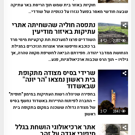
חוקיות באזור בית שמש תוך הריסת באר עתיקה
שבעה חודשי מאסר בפועל נגזרו על כנופיה של שודדי…
נתפסה חוליה שהשחיתה אתרי
עתיקות באיזור מודיעין
השודדים פרצו למערכות תת קרקעיות מימי מרד
4
2397
בר כוכבא וחיפשו אחר אוצרות הנזכרים במגילת
הנחושת ממדבר יהודה. חפירתם הביאה לחשיפת מקווה טהרה, אך
גילויו – תוך הרס שכבות ארכיאולוגיות, פגע…
שרידי בסיס מצודה מתקופת
בית ראשון נמצאו "הר יונה"
שבאשדוד
בחפירה שניהלה רשות העתיקות במימון "חופית"
– החברה לפיתוח התיירות באשדוד נחשף בסיס
של מצודה גדולה ששכנה במקום בתקופה בית
3
3947
ראשון
אתר ארכיאולוגי הושחת בגלל
סיפורי אגדה על זהב