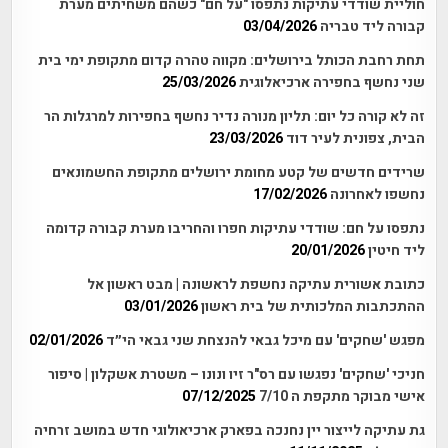
חוליית שודדי עתיקות נתפסו "על חם" כשהם משחיתים מערת
קבורה ליד טבריה
03/04/2026
תחת רחבת הכותל בירושלים: מקווה טהרה קדום מתקופת ימי בית
שני נחשף בחפירה ארכיאלוגית
25/03/2026
זה לא קורה כל יום: תליון מנורה נדיר נחשף בחפירות למרגלות הר
הבית, צפונית לעיר דוד
23/03/2026
שרידים חדשים של קטע מחומת ירושלים מתקופת החשמונאים
נחשפו לאחרונה
17/02/2026
נתפסו על חם: שודדי עתיקות חפרו והחריבו מערת קבורה קדומה
ליד חיטין
20/01/2026
כתובת אשורית עתיקה נחשפת לראשונה | מבט ראשון אל
ההתכתבות המלכותית של בית ראשון
03/01/2026
מפגש 'שחקים' עם מיכל גבאי להנצחת שני גבאי הי״ד
02/01/2026
חניכי 'שחקים' נפגשו עם רס"ר זיו ונונו – משטרת אשקלון | סיפור
אישי מבוקר מתקפת ה 7/10
07/12/2025
גת עתיקה לייצור יין נחנכה בפארק ארכיאולוגי חדש במושב זרחיה