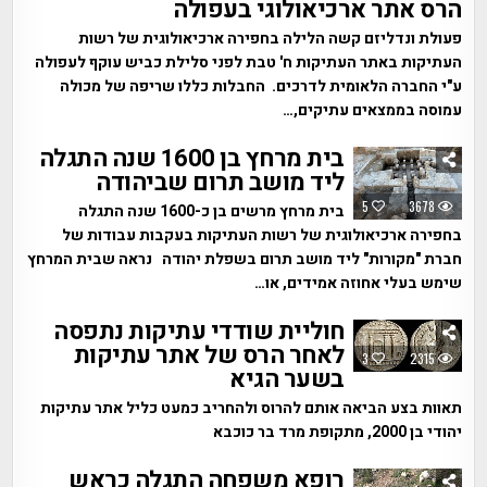
הרס אתר ארכיאולוגי בעפולה
פעולת ונדליזם קשה הלילה בחפירה ארכיאולוגית של רשות
העתיקות באתר העתיקות ח' טבת לפני סלילת כביש עוקף לעפולה
ע"י החברה הלאומית לדרכים. החבלות כללו שריפה של מכולה
עמוסה בממצאים עתיקים,…
בית מרחץ בן 1600 שנה התגלה
ליד מושב תרום שביהודה
5
3678
בית מרחץ מרשים בן כ-1600 שנה התגלה
בחפירה ארכיאולוגית של רשות העתיקות בעקבות עבודות של
חברת "מקורות" ליד מושב תרום בשפלת יהודה נראה שבית המרחץ
שימש בעלי אחוזה אמידים, או…
חוליית שודדי עתיקות נתפסה
לאחר הרס של אתר עתיקות
3
2315
בשער הגיא
תאוות בצע הביאה אותם להרוס ולהחריב כמעט כליל אתר עתיקות
יהודי בן 2000, מתקופת מרד בר כוכבא
רופא משפחה התגלה כראש