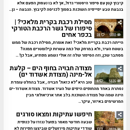
קיבוץ קטן עם סיפור היסטורי גדול, אך לא בו נעסוק הפעם אלא
בגבעת טבע יפייפיה השוכנת בסמוך לכניסה לקיבוץ. הגבעה – גן…
מסילת רכבת בקרית מלאכי? |
סיפורו של גשר הרכבת הטורקי
בכפר אחים
38
5810
הייתה רכבת בקריית מלאכי? זאת אומרת, מסילת רכבת של ממש
בשטח העיר, ולא במרחק של כמה עשרות קילומטרים ממנה?
מסתבר שכן, וזה הסיפור שלה זה אולי נשמע מפתיע, אבל כן! …
מצודה חבויה בחוף הים – קלעת
אל-מינה (מצודת אשדוד ים)
4
5635
טוב היא "לא כזאת" חבויה , אבל בהחלט עומדת
נסתרת באחד מהחופים היפים של העיר אשדוד. מצודת אשדוד-ים
הינה שמה של מצודה השוכנת בלב אתר ארכיאולוגי מבין
המרשימים באיזור, עיקר…
חיפשו עתיקות ומצאו סורגים
שבעה חודשי מאסר בפועל נגזרו על כנופית
שודדי עתיקות מירושלים שביצעו חפירות לא
7
3978