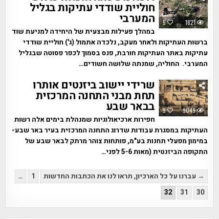
חוליית שודדי עתיקות בגליל
המערבי
5
1821
במהלך פעילות מבצעית של היחידה למניעת שוד
ברשות העתיקות ולאחר מעקב, נלכדה אתמול (ג') חוליית שודדי
עתיקות באתר העתיקות חורבת, פנס בסמוך לכפר פסוטה שבגליל
המערבי. החוליה, שמנתה שלושה חשודים…
שרידי יישוב ביזנטים אותרו
תחת מבני התחנה המרכזית
בבאר שבע
9
9049
חפירות ארכיאולוגיות שמנהלת בימים אלה רשות
העתיקות במסגרת עבודות שדרוג התחנה המרכזית בעיר באר שבע-
במימון מפעלי תחנות בע"מ, פותחות צוהר מרתק לבאר שבע של
התקופה הביזנטית (מאות 5-6 לפני…
Posts
→ עברנו על כל הארכיון, תראו לנו את הכתבות החדשות
1
…
pagination
32
31
30