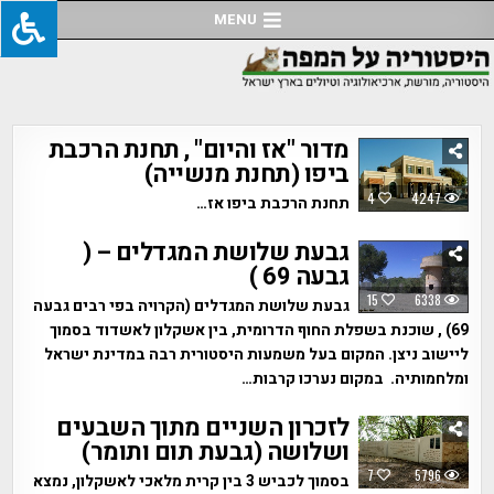
Ski
MENU
t
conten
מדור "אז והיום" , תחנת הרכבת
ביפו (תחנת מנשייה)
4
4247
תחנת הרכבת ביפו אז…
גבעת שלושת המגדלים – (
גבעה 69 )
15
6338
גבעת שלושת המגדלים (הקרויה בפי רבים גבעה
69) , שוכנת בשפלת החוף הדרומית, בין אשקלון לאשדוד בסמוך
ליישוב ניצן. המקום בעל משמעות היסטורית רבה במדינת ישראל
ומלחמותיה. במקום נערכו קרבות…
לזכרון השניים מתוך השבעים
ושלושה (גבעת תום ותומר)
7
5796
בסמוך לכביש 3 בין קרית מלאכי לאשקלון, נמצא