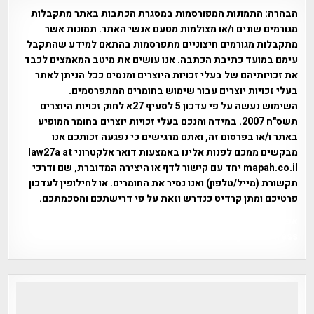
הבהרה:
התמונות המפורסמות במסגרת הכתבות באתר מתקבלות
מגורמים שונים ו/או מצולמות מטעם אנשי האתר. תמונות אשר
מתקבלות מגורמים חיצוניים מתפרסמות בהתאם למידע שהתקבל
עימם במועד כתיבת הכתבה. אנו עושים את מיטב המאמצים לכבד
את זכויותיהם של בעלי זכויות היוצרים ומנסים ככל הניתן לאתר
בעלי זכויות יוצרים עבור שימוש בחומרים המתפרסמים.
השימוש נעשה על פי עדכון 5 לסעיף 27א לחוק זכויות היוצרים
תשס"ח 2007. במידה והנכם בעלי זכויות יוצרים בחומר המופיע
באתר ו/או בפרסום זה, ואתם מרגישים כי נפגעה זכותכם אנו
מבקשים ממכם לפנות אלינו באמצעות דואר אלקטרוני law27a at
mapah.co.il יחד עם קישור לדף או היצירה המדוברת, שם ודרכי
תקשורת (מייל/טלפון) ואנו נסיר את החומרים. או לחילופין לעדכון
פרטיכם ומתן קרדיט כנדרש וזאת על פי דרישתכם והסכמתכם.
אפי אליאן , היסטוריה על המפה , פרוייקט טיגארט , Efi Elian ,
Tegart Fort , tegart fortress