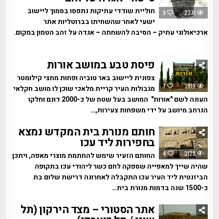
חוליית שודדי עתיקות נתפסו בסמוך ליישוב
9
2371
ישעי לאחר שהשחיתו בברוטליות אתר
ארכיאולוגי עתיק – הסיבה להשחתה – אגדה על זהב הטמון במקום.
פיסת טבע במושב אורות
צפונית ליישוב באר טוביה ופחות מחצי קילומטר
7
3919
מגבולות העיר קריית מלאכי שוכן לו מושב חקלאי
העונה לשם "אורות" המושב בעל שטח של כ-2000 דונם וחלקו
הנרחב מיושב על ידי משפחות צעירות,…
חותם מנורת בית המקדש נמצא
בחפירות ליד עכו
4
3128
החותם הזעיר שימש להחתמת מוצרי מאפה, ויתכן
שהיה שייך למאפייה שספקה לחם כשר ליהודי עכו בתקופה
הביזנטית ליד העיר עכו התקבלה לאחרונה דרישת שלום בת
כ-1500 שנה בדמות מנורת בית…
אתר הסטורי – מצד הירקון (תל