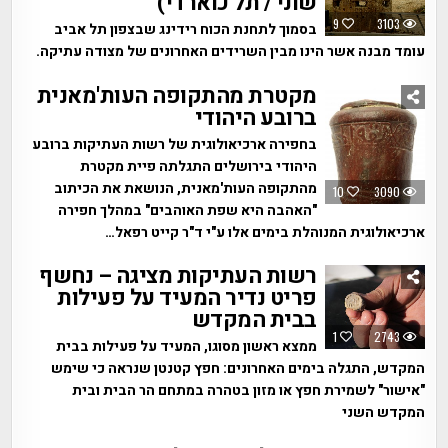
שוני / תל כוארדי)
9
3103
בסמוך לתחנת הכוח רידינג שבצפון תל אביב
עומד מבנה אשר הינו מבין השרידים האחרונים של מצודה עתיקה.
מקטרת מהתקופה העות'מאנית
ברובע היהודי
בחפירה ארכיאולוגית של רשות העתיקות ברובע
היהודי בירושלים התגלתה פיית מקטרת
מהתקופה העות'מאנית, הנושאת את הכיתוב
10
3090
"האהבה היא שפת האוהבים" במהלך חפירה
ארכיאולוגית המנוהלת בימים אלו ע"י ד"ר קייט רפאל…
רשות העתיקות מציגה – נחשף
פריט נדיר המעיד על פעילות
בבית המקדש
1
2743
ממצא ראשון מסוגו, המעיד על פעילות בבית
המקדש, התגלה בימים האחרונים: חפץ קטנטן שנראה כי שימש
"אישור" לשמירת חפץ או מזון בטהרה במתחם הר הבית ובית
המקדש השני