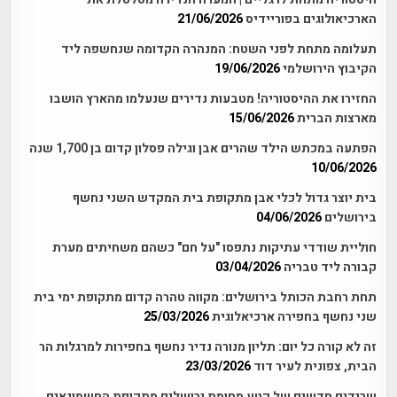
הארכיאולוגים בפוריידיס
21/06/2026
תעלומה מתחת לפני השטח: המנהרה הקדומה שנחשפה ליד
הקיבוץ הירושלמי
19/06/2026
החזירו את ההיסטוריה! מטבעות נדירים שנעלמו מהארץ הושבו
מארצות הברית
15/06/2026
הפתעה במכתש הילד שהרים אבן וגילה פסלון קדום בן 1,700 שנה
10/06/2026
בית יוצר גדול לכלי אבן מתקופת בית המקדש השני נחשף
בירושלים
04/06/2026
חוליית שודדי עתיקות נתפסו "על חם" כשהם משחיתים מערת
קבורה ליד טבריה
03/04/2026
תחת רחבת הכותל בירושלים: מקווה טהרה קדום מתקופת ימי בית
שני נחשף בחפירה ארכיאלוגית
25/03/2026
זה לא קורה כל יום: תליון מנורה נדיר נחשף בחפירות למרגלות הר
הבית, צפונית לעיר דוד
23/03/2026
שרידים חדשים של קטע מחומת ירושלים מתקופת החשמונאים