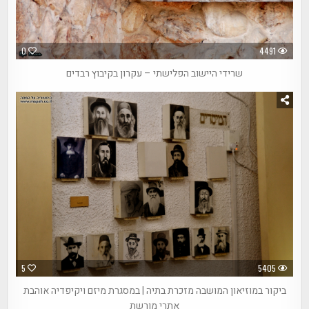
0
4491
שרידי היישוב הפלישתי – עקרון בקיבוץ רבדים
5
5405
ביקור במוזיאון המושבה מזכרת בתיה | במסגרת מיזם ויקיפדיה אוהבת
אתרי מורשת