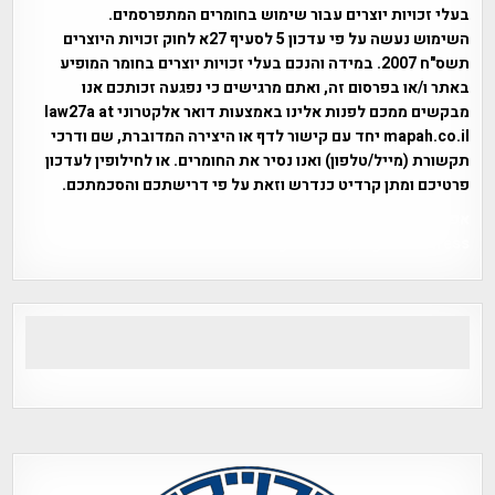
בעלי זכויות יוצרים עבור שימוש בחומרים המתפרסמים.
השימוש נעשה על פי עדכון 5 לסעיף 27א לחוק זכויות היוצרים
תשס"ח 2007. במידה והנכם בעלי זכויות יוצרים בחומר המופיע
באתר ו/או בפרסום זה, ואתם מרגישים כי נפגעה זכותכם אנו
מבקשים ממכם לפנות אלינו באמצעות דואר אלקטרוני law27a at
mapah.co.il יחד עם קישור לדף או היצירה המדוברת, שם ודרכי
תקשורת (מייל/טלפון) ואנו נסיר את החומרים. או לחילופין לעדכון
פרטיכם ומתן קרדיט כנדרש וזאת על פי דרישתכם והסכמתכם.
אפי אליאן , היסטוריה על המפה , פרוייקט טיגארט , Efi Elian ,
Tegart Fort , tegart fortress