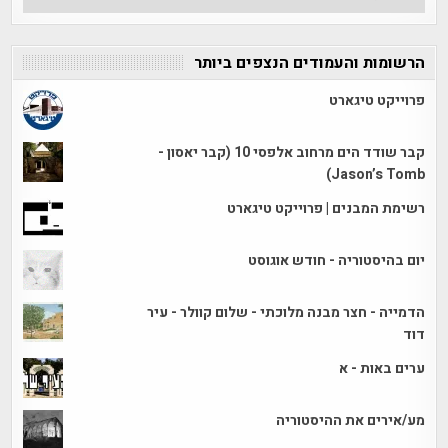
הכתבות
הרשומות והעמודים הנצפים ביותר
פרוייקט טיגארט
קבר שודד הים מרחוב אלפסי 10 (קבר יאסון -
Jason’s Tomb)
רשימת המבנים | פרוייקט טיגארט
יום בהיסטוריה - חודש אוגוסט
הדמייה - חצר מבנה מלוכתי - שלום קוולר - עיר
דוד
ערים באות - א
מע/אירים את ההיסטוריה