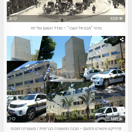
10
9258
מדור "מבט אל העבר" – מגדל השעון של יפו
7
5149
פרוייקט טיגארט והפעם – מבנה המשטרה הבריטית / משטרת רחובות