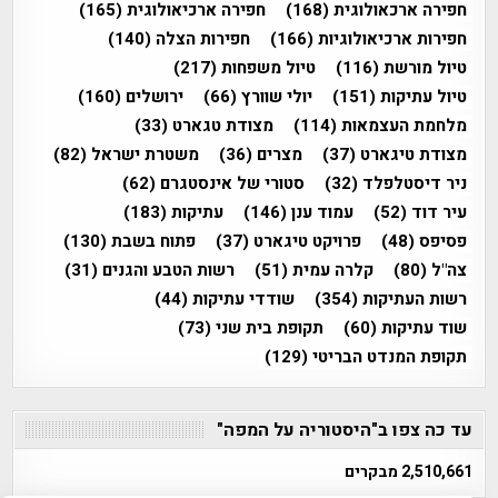
חפירה ארכאולוגית
(168)
חפירה ארכיאולוגית
(165)
חפירות ארכיאולוגיות
(166)
חפירות הצלה
(140)
טיול מורשת
(116)
טיול משפחות
(217)
טיול עתיקות
(151)
יולי שוורץ
(66)
ירושלים
(160)
מלחמת העצמאות
(114)
מצודת טגארט
(33)
מצודת טיגארט
(37)
מצרים
(36)
משטרת ישראל
(82)
ניר דיסטלפלד
(32)
סטורי של אינסטגרם
(62)
עיר דוד
(52)
עמוד ענן
(146)
עתיקות
(183)
פסיפס
(48)
פרויקט טיגארט
(37)
פתוח בשבת
(130)
צה"ל
(80)
קלרה עמית
(51)
רשות הטבע והגנים
(31)
רשות העתיקות
(354)
שודדי עתיקות
(44)
שוד עתיקות
(60)
תקופת בית שני
(73)
תקופת המנדט הבריטי
(129)
עד כה צפו ב"היסטוריה על המפה"
2,510,661 מבקרים