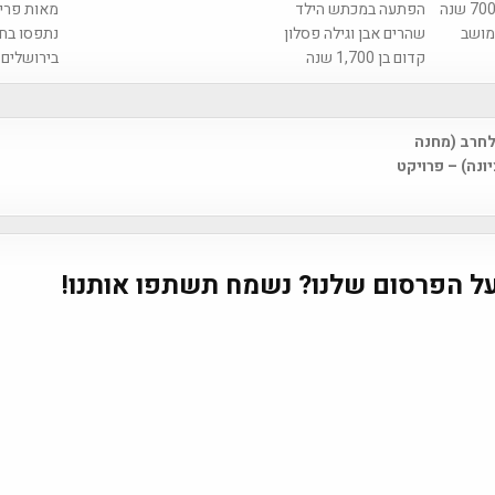
טבעת עתיקה כבת 700 שנה
הפתעה במכתש הילד
מאות פרי
במושב
שהרים אבן וגילה פסלון
נתפסו בחנ
קדום בן 1,700 שנה
בירושלים
חרב (מחנה
na
ונה) – פרויקט
ל הפרסום שלנו? נשמח תשתפו אותנו!