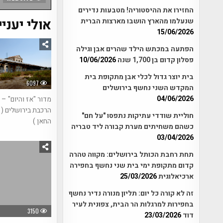
החזירו את ההיסטוריה! מטבעות נדירים
אולי יעניי
שנעלמו מהארץ הושבו מארצות הברית
15/06/2026
הפתעה במכתש הילד שהרים אבן וגילה
פסלון קדום בן 1,700 שנה
10/06/2026
בית יוצר גדול לכלי אבן מתקופת בית
6097
המקדש השני נחשף בירושלים
04/06/2026
מדור "אז והיום" –
הרכבת בירושלים (
חוליית שודדי עתיקות נתפסו "על חם"
החאן )
כשהם משחיתים מערת קבורה ליד טבריה
03/04/2026
תחת רחבת הכותל בירושלים: מקווה טהרה
קדום מתקופת ימי בית שני נחשף בחפירה
ארכיאלוגית
25/03/2026
זה לא קורה כל יום: תליון מנורה נדיר נחשף
בחפירות למרגלות הר הבית, צפונית לעיר
3150
דוד
23/03/2026