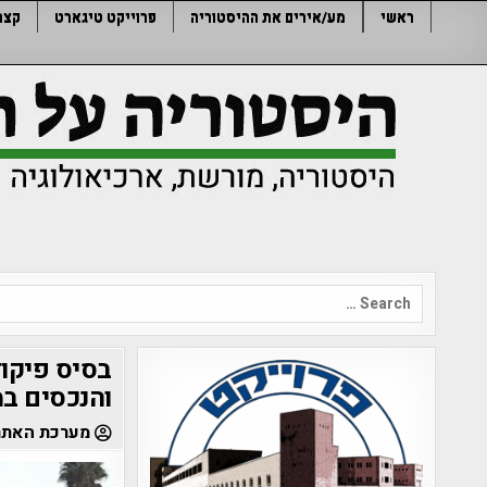
Ski
ראשי
מע/אירים את ההיסטוריה
פרוייקט טיגארט
קצר
t
conten
Search
for:
בסיס פיקוד
והנכסים במ
מערכת האתר