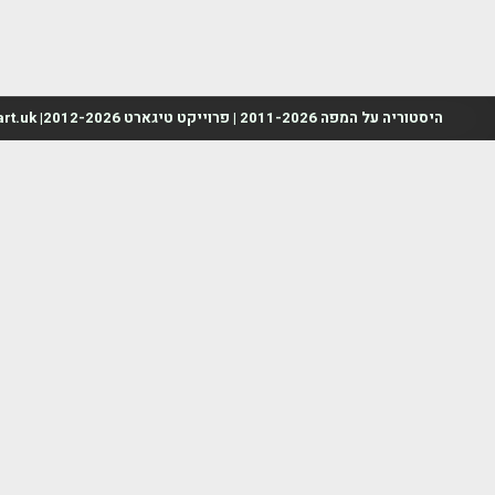
היסטוריה על המפה 2011-2026 | פרוייקט טיגארט 2012-2026| www.mapah.co.il | www.tegart.uk