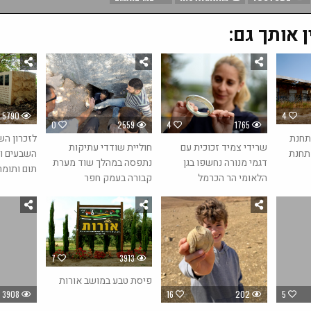
ן אותך גם:
5790
4
0
2559
4
1765
 תחנת
לזכרון הש
חוליית שודדי עתיקות
שרידי צמיד זכוכית עם
 תחנת
השבעים ו
נתפסה במהלך שוד מערת
דגמי מנורה נחשפו בגן
תום ותומר
קבורה בעמק חפר
הלאומי הר הכרמל
7
3913
פיסת טבע במושב אורות
3908
16
202
5