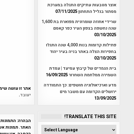
אוצר מטבעות עתיקים התגלה במערכת
מסתור בגליל התחתון
07/11/2025
שרידי אחוזה שומרונית מפוארת בת 1,600
שנה נחשפה בצפון העיר כפר קאסם
03/10/2025
פתילות קדומות בנות 4,000 שנה התגלו
בחפירות הצלה באתר בניה בעיר יהוד
02/10/2025
בית הגמדים של קיבוץ עמיעד | עמדת
השמירה ממלחמת השחרור
16/09/2025
מדע וארכיאולוגיה חושפים: כך התמודדה
אתר זו עושה שימוש ב-Akismet כדי לסנן
ירושלים הקדומה עם משבר מים
יעובד
.
13/09/2025
TRANSLATE THIS SITE!
הבהרה:
התמונות 
האתר. תמונות אש
הכתבה. אנו עושים