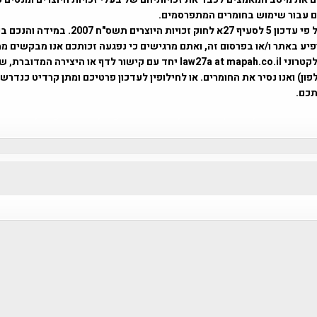
ים עבור שימוש בחומרים המתפרסמים.
השימוש נעשה על פי עדכון 5 לסעיף 27א לחוק זכויות היוצרים ת
פיע באתר ו/או בפרסום זה, ואתם מרגישים כי נפגעה זכותכם אנו מבקשים ממ
באמצעות דואר אלקטרוני law27a at mapah.co.il יחד עם קישור לדף או היצירה המדו
ון) ואנו נסיר את החומרים. או לחילופין לעדכון פרטיכם ומתן קרדיט כנדרש 
כם.
פרוייקט טיגארט , Efi Elian , Tegart Fort , tegart fortress