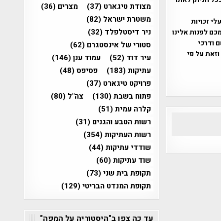
מצודת טיגארט
(37)
מצרים
(36)
משטרת ישראל
(82)
שס"ח 2007. במידה והנכם בעלי זכויות
ניר דיסטלפלד
(32)
כם לפנות אלינו
ברת, שם ודרכי
סטורי של אינסטגרם
(62)
וזאת על פי
עיר דוד
(52)
עמוד ענן
(146)
עתיקות
(183)
פסיפס
(48)
פרויקט טיגארט
(37)
פתוח בשבת
(130)
צה"ל
(80)
קלרה עמית
(51)
רשות הטבע והגנים
(31)
רשות העתיקות
(354)
שודדי עתיקות
(44)
שוד עתיקות
(60)
תקופת בית שני
(73)
תקופת המנדט הבריטי
(129)
עד כה צפו ב"היסטוריה על המפה"