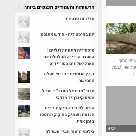
הרשומות והעמודים הנצפים ביותר
מדיניות פרטיות
יום בהיסטוריה - חודש אוגוסט
היסטוריה מתחת לרגליים |
7
המערה הנדירה מטלטלת את
ניים מתוך
הארכיאולוגים בפוריידיס
שלושה (גבעת
בניין הנוטרים - קיבוץ מעלה
)
החמישה
מדור "מבט אל העבר" – מגדל
המים קיבוץ יד מרדכי
הגיעו לשדוד עתיקות בבית
הכנסת העתיק בחוקוק ונתפסו
בזמן אמת
4
צילומי תיעוד העיר אשקלון