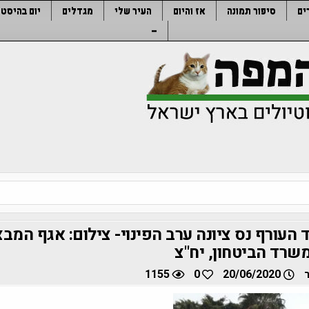
ים
סיפור תמונה
אז והיום
העיר שלי
מגדלים
יום בהיסטו
–
 העורף נס ציונה ערב הפינוי- צילום: אגף המב
שרד הביטחון, יח"צ
1155
0
20/06/2020