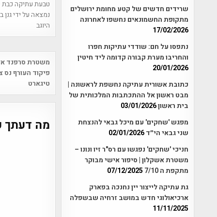
שרידים חדשים של קטע מחומת ירושלים
נמצאה על ידי גנן 
מתקופת החשמונאים נחשפו לאחרונה
היוגב
17/02/2026
נתפסו על חם: שודדי עתיקות חפרו
והחריבו מערת קבורה קדומה ליד חיטין
Post
משטרת סרפנד אל
20/01/2026
vigation
פיקוד העורף נס צי
טיגארט
כתובת אשורית עתיקה נחשפת לראשונה |
מבט ראשון אל ההתכתבות המלכותית של
בית ראשון
03/01/2026
מה דעתך ע
מפגש 'שחקים' עם מיכל גבאי להנצחת
שני גבאי הי״ד
02/01/2026
חניכי 'שחקים' נפגשו עם רס"ר זיו ונונו –
משטרת אשקלון | סיפור אישי מבוקר
מתקפת ה 7/10
07/12/2025
גת עתיקה לייצור יין נחנכה בפארק
ארכיאולוגי חדש במושב זרחיה שבשפלה
11/11/2025