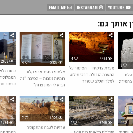
EMAIL ME
INSTAGRAM
YOUTUBE
ן אותך גם:
4
4451
2639
4
2335
3
מערת צדקיהו – הסיפור על
כתובת לא
אלמוני החזיר אבני קלע
המערה הגדולה, דרכי מילוט
בעלת
הממלוכית
רומיות גנובות – הסיבה: "זה
למלך והכלב שנעדר
 בחפירה
שימור סבי
הביא לי המון צרות"
7
4028
4784
1
6749
0
עדויות לטבח מהתקופה
טיול לגן הלאומי בית שאן –
המתקפה על
השחקים