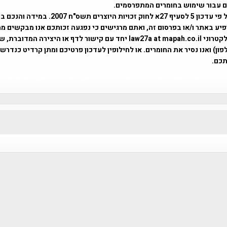
ים עבור שימוש בחומרים המתפרסמים.
השימוש נעשה על פי עדכון 5 לסעיף 27א לחוק זכויות היוצרים ת
פיע באתר ו/או בפרסום זה, ואתם מרגישים כי נפגעה זכותכם אנו מבקשים ממ
באמצעות דואר אלקטרוני law27a at mapah.co.il יחד עם קישור לדף או היצירה המדו
ון) ואנו נסיר את החומרים. או לחילופין לעדכון פרטיכם ומתן קרדיט כנדרש 
כם.
פרוייקט טיגארט , Efi Elian , Tegart Fort , tegart fortress