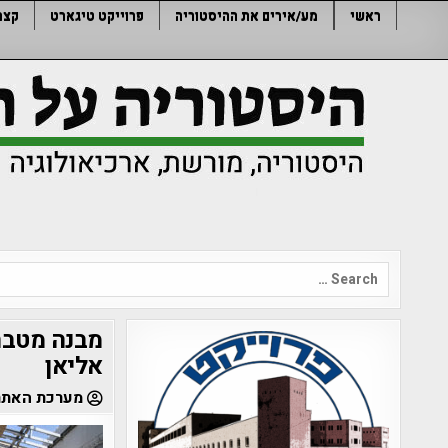
Ski
ראשי
מע/אירים את ההיסטוריה
פרוייקט טיגארט
קצר
t
conten
Search
for:
מבנה מטבח 
אליאן
מערכת האתר