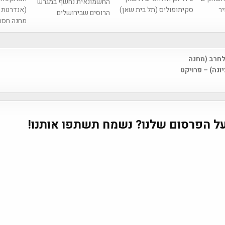
החשמונאית נחשף במגרש
סקיתופוליס (תל בית שאן)
(אנדרטת ש
יר
הרוסים שבירושלים
מחנה חסה
חרב (מחנה
na
ונה) – פרויקט
ל הפרסום שלנו? נשמח תשתפו אותנו!