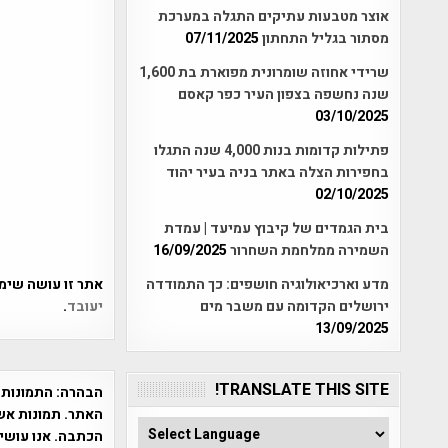
אוצר מטבעות עתיקים התגלה במערכת
מסתור בגליל התחתון
07/11/2025
שרידי אחוזה שומרונית מפוארת בת 1,600
שנה נחשפה בצפון העיר כפר קאסם
03/10/2025
פתילות קדומות בנות 4,000 שנה התגלו
בחפירות הצלה באתר בניה בעיר יהוד
02/10/2025
בית הגמדים של קיבוץ עמיעד | עמדת
השמירה ממלחמת השחרור
16/09/2025
אתר זו עושה שימוש ב-Akismet כדי לסנן
מדע וארכיאולוגיה חושפים: כך התמודדה
יעובד
.
ירושלים הקדומה עם משבר מים
13/09/2025
TRANSLATE THIS SITE!
הבהרה:
התמונות 
האתר. תמונות אש
הכתבה. אנו עושים