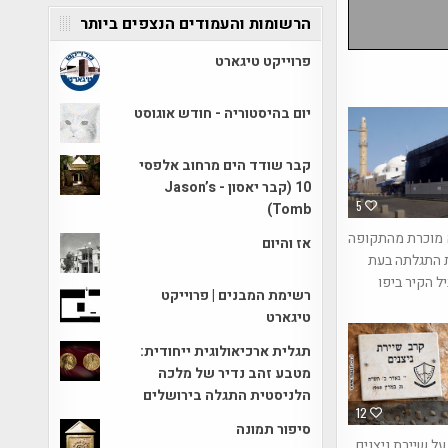
הרשומות והעמודים הנצפים ביותר
פרוייקט טיגארט
יום בהיסטוריה - חודש אוגוסט
קבר שודד הים מרחוב אלפסי
10 (קבר יאסון - Jason’s
5
Tomb)
 מוכרת מהתקופה
אז והיום
 התגלתה בעת
ל הקיר ביפו
רשימת המבנים | פרוייקט
טיגארט
תגלית ארכיאולוגית ייחודית:
מטבע זהב נדיר של מלכה
הלניסטית התגלה בירושלים
12
סיפור תמונה
 שיירת ניצנים