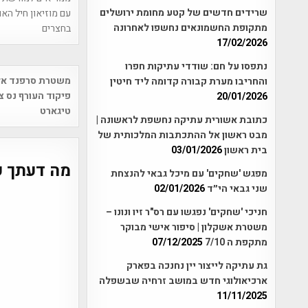
שרידים חדשים של קטע מחומת ירושלים
עם מוזיאון חיל האו
מתקופת החשמונאים נחשפו לאחרונה
בחצרים
17/02/2026
נתפסו על חם: שודדי עתיקות חפרו
Post
משטרת סרפנד אל
והחריבו מערת קבורה קדומה ליד חיטין
vigation
פיקוד העורף נס צי
20/01/2026
טיגארט
כתובת אשורית עתיקה נחשפת לראשונה |
מבט ראשון אל ההתכתבות המלכותית של
בית ראשון
03/01/2026
מה דעתך ע
מפגש 'שחקים' עם מיכל גבאי להנצחת
שני גבאי הי״ד
02/01/2026
חניכי 'שחקים' נפגשו עם רס"ר זיו ונונו –
משטרת אשקלון | סיפור אישי מבוקר
מתקפת ה 7/10
07/12/2025
גת עתיקה לייצור יין נחנכה בפארק
ארכיאולוגי חדש במושב זרחיה שבשפלה
11/11/2025