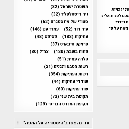
משטרת ישראל
(82)
שס"ח 2007. במידה והנכם בעלי זכויות
ניר דיסטלפלד
(32)
כם לפנות אלינו
סטורי של אינסטגרם
(62)
ברת, שם ודרכי
וזאת על פי
עיר דוד
(52)
עמוד ענן
(146)
עתיקות
(183)
פסיפס
(48)
פרויקט טיגארט
(37)
פתוח בשבת
(130)
צה"ל
(80)
קלרה עמית
(51)
רשות הטבע והגנים
(31)
רשות העתיקות
(354)
שודדי עתיקות
(44)
שוד עתיקות
(60)
תקופת בית שני
(73)
תקופת המנדט הבריטי
(129)
עד כה צפו ב"היסטוריה על המפה"