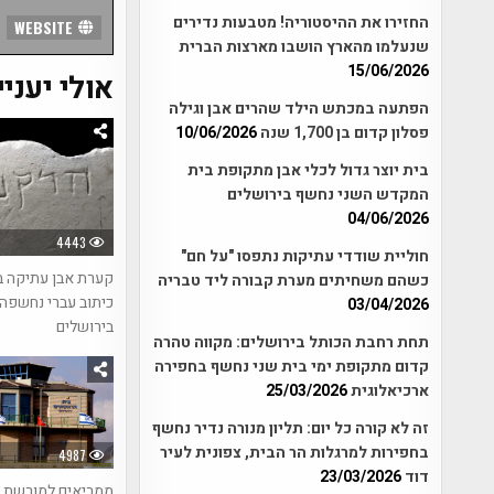
החזירו את ההיסטוריה! מטבעות נדירים
WEBSITE
שנעלמו מהארץ הושבו מארצות הברית
15/06/2026
אולי יעניי
הפתעה במכתש הילד שהרים אבן וגילה
פסלון קדום בן 1,700 שנה
10/06/2026
בית יוצר גדול לכלי אבן מתקופת בית
המקדש השני נחשף בירושלים
04/06/2026
4443
חוליית שודדי עתיקות נתפסו "על חם"
קערת אבן עתיקה 
כשהם משחיתים מערת קבורה ליד טבריה
כיתוב עברי נחשפה
03/04/2026
בירושלים
תחת רחבת הכותל בירושלים: מקווה טהרה
קדום מתקופת ימי בית שני נחשף בחפירה
ארכיאלוגית
25/03/2026
זה לא קורה כל יום: תליון מנורה נדיר נחשף
בחפירות למרגלות הר הבית, צפונית לעיר
4987
דוד
23/03/2026
ממריאים למורשת 