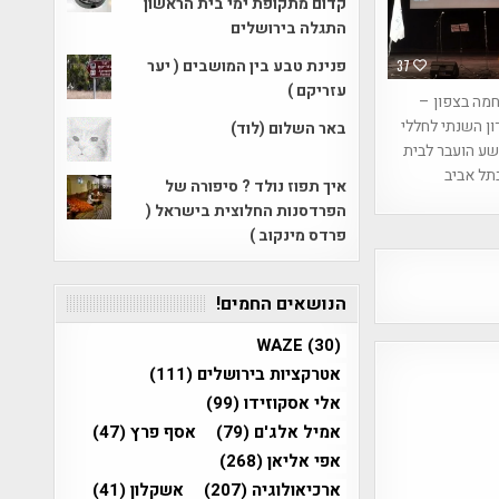
קדום מתקופת ימי בית הראשון
התגלה בירושלים
פנינת טבע בין המושבים ( יער
37
עזריקם )
מה בצפון –
ן השנתי לחללי
באר השלום (לוד)
ושע הועבר לבית
תל אביב
איך תפוז נולד ? סיפורה של
הפרדסנות החלוצית בישראל (
פרדס מינקוב )
הנושאים החמים!
WAZE
(30)
אטרקציות בירושלים
(111)
אלי אסקוזידו
(99)
אמיל אלג'ם
(79)
אסף פרץ
(47)
אפי אליאן
(268)
ארכיאולוגיה
(207)
אשקלון
(41)