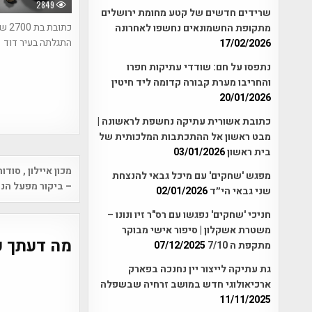
2849
שרידים חדשים של קטע מחומת ירושלים
כתובת בת 
מתקופת החשמונאים נחשפו לאחרונה
התגלתה בעיר דוד
17/02/2026
נתפסו על חם: שודדי עתיקות חפרו
והחריבו מערת קבורה קדומה ליד חיטין
20/01/2026
כתובת אשורית עתיקה נחשפת לראשונה |
מבט ראשון אל ההתכתבות המלכותית של
בית ראשון
03/01/2026
Post
מכון איילון , סוד
מפגש 'שחקים' עם מיכל גבאי להנצחת
vigation
– ביקור מפעל הנ
שני גבאי הי״ד
02/01/2026
חניכי 'שחקים' נפגשו עם רס"ר זיו ונונו –
משטרת אשקלון | סיפור אישי מבוקר
מה דעתך ע
מתקפת ה 7/10
07/12/2025
גת עתיקה לייצור יין נחנכה בפארק
ארכיאולוגי חדש במושב זרחיה שבשפלה
11/11/2025