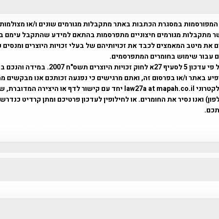
המפורסמות במסגרת הכתבות באתר מתקבלות מגורמים שונים ו/או מצולמות
ר מתקבלות מגורמים חיצוניים מתפרסמות בהתאם למידע שהתקבל עימם ב
 את מיטב המאמצים לכבד את זכויותיהם של בעלי זכויות היוצרים ומנסים 
ים עבור שימוש בחומרים המתפרסמים.
השימוש נעשה על פי עדכון 5 לסעיף 27א לחוק זכויות היוצרים ת
פיע באתר ו/או בפרסום זה, ואתם מרגישים כי נפגעה זכותכם אנו מבקשים ממ
באמצעות דואר אלקטרוני law27a at mapah.co.il יחד עם קישור לדף או היצירה המדו
ון) ואנו נסיר את החומרים. או לחילופין לעדכון פרטיכם ומתן קרדיט כנדרש 
כם.
פרוייקט טיגארט , Efi Elian , Tegart Fort , tegart fortress