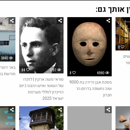
ן אותך גם:
0
שים
1840
ור
באר דונגי
84
1797
8
4990
מורשת באב
טוראי משה ארקין | לזכרו
מסכת אבן נדירה בת 9000
של השוטר ואיש ההגנה | יום
שנה נחשפה בדרום הר
הזיכרון לחללי מערכות
חברון
ישראל 2025