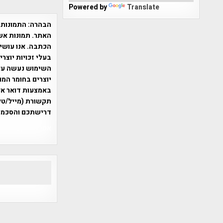
Powered by
Translate
הבהרה:
התמונות 
האתר. תמונות אש
הכתבה. אנו עושים
בעלי זכויות יוצר
יוצרים בחומר המו
תקשורת (מייל/טלפ
דרישתכם והסכמת
אפי אליאן , היסטוריה על המפה , 