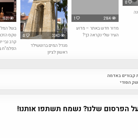
0
2700 שנה
1531
1
2164
מדור חדש באתר – מדוע
בשל המלח
העיר שלי נקראה כך?
טקס הזכרו
0
3343
קרב נבי י
מגדל המים ברוטשילד
הפלמ"ח ב
ראשון לציון
ות קבורים באדמה
na
שק הסודי
ל הפרסום שלנו? נשמח תשתפו אותנו!