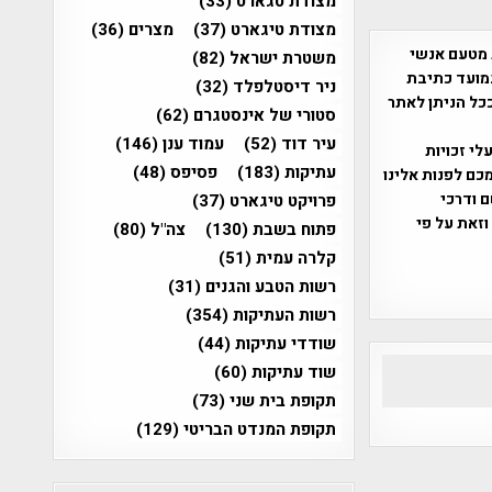
מצודת טגארט
(33)
מצודת טיגארט
(37)
מצרים
(36)
 מטעם אנשי
משטרת ישראל
(82)
מועד כתיבת
ניר דיסטלפלד
(32)
ככל הניתן לאתר
סטורי של אינסטגרם
(62)
עיר דוד
(52)
עמוד ענן
(146)
שס"ח 2007. במידה והנכם בעלי זכויות
עתיקות
(183)
פסיפס
(48)
כם לפנות אלינו
ברת, שם ודרכי
פרויקט טיגארט
(37)
וזאת על פי
פתוח בשבת
(130)
צה"ל
(80)
קלרה עמית
(51)
רשות הטבע והגנים
(31)
רשות העתיקות
(354)
שודדי עתיקות
(44)
שוד עתיקות
(60)
תקופת בית שני
(73)
תקופת המנדט הבריטי
(129)