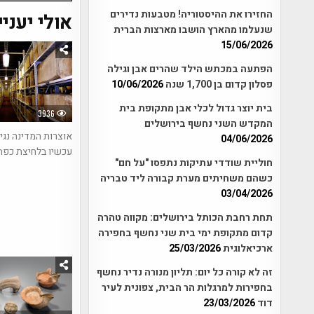
החזירו את ההיסטוריה! מטבעות נדירים
אולי יעניי
שנעלמו מהארץ הושבו מארצות הברית
15/06/2026
הפתעה במכתש הילד שהרים אבן וגילה
פסלון קדום בן 1,700 שנה
10/06/2026
בית יוצר גדול לכלי אבן מתקופת בית
3936
המקדש השני נחשף בירושלים
אוצרות המדינה נגי
04/06/2026
עכשיו בלחיצת כפת
חוליית שודדי עתיקות נתפסו "על חם"
כשהם משחיתים מערת קבורה ליד טבריה
03/04/2026
תחת רחבת הכותל בירושלים: מקווה טהרה
קדום מתקופת ימי בית שני נחשף בחפירה
ארכיאלוגית
25/03/2026
זה לא קורה כל יום: תליון מנורה נדיר נחשף
בחפירות למרגלות הר הבית, צפונית לעיר
דוד
23/03/2026