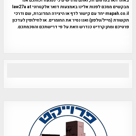
באתר ו/או בפרסום זה, ואתם מרגישים כי נפגעה זכותכם אנו
מבקשים ממכם לפנות אלינו באמצעות דואר אלקטרוני law27a at
mapah.co.il יחד עם קישור לדף או היצירה המדוברת, שם ודרכי
תקשורת (מייל/טלפון) ואנו נסיר את החומרים. או לחילופין לעדכון
פרטיכם ומתן קרדיט כנדרש וזאת על פי דרישתכם והסכמתכם.
אפי אליאן , היסטוריה על המפה , פרוייקט טיגארט , Efi Elian ,
Tegart Fort , tegart fortress