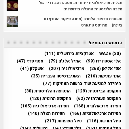
תגלית ארכיאולוגית ייחודית: מטבע זהב נדיר של
מלכה הלניסטית התגלה בירושלים
משטרת סרפנד אלחרב (מחנה פיקוד העורף נס
ציונה) – פרויקט טיגארט
הנושאים החמים!
(30)
WAZE
אטרקציות בירושלים
(111)
אלי אסקוזידו
(99)
אמיל אלג'ם
(79)
אסף פרץ
(47)
אפי אליאן
(268)
ארכיאולוגיה
(207)
אשקלון
(41)
אתר עתיקות
(216)
האוניברסיטה העברית
(35)
היחידה למניעת שוד ברשות העתיקות
(77)
התקופה הביזנטית
(129)
התקופה ההלניסטית
(30)
התקופה העות'מנית
(62)
התקופה הרומית
(120)
חפירה ארכאולוגית
(168)
חפירה ארכיאולוגית
(165)
חפירות ארכיאולוגיות
(166)
חפירות הצלה
(140)
טיול מורשת
(116)
טיול משפחות
(217)
טיול עתיקות
(151)
יולי שוורץ
(66)
ירושלים
(160)