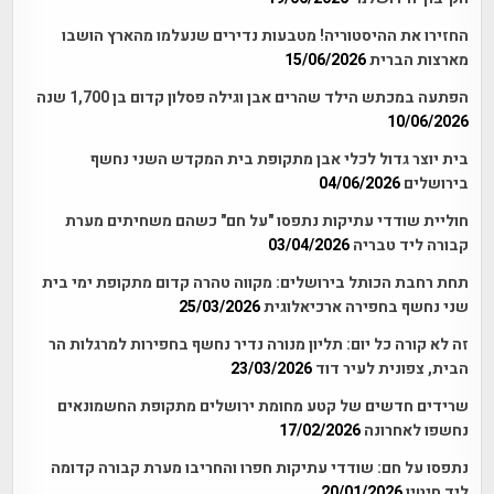
החזירו את ההיסטוריה! מטבעות נדירים שנעלמו מהארץ הושבו
מארצות הברית
15/06/2026
הפתעה במכתש הילד שהרים אבן וגילה פסלון קדום בן 1,700 שנה
10/06/2026
בית יוצר גדול לכלי אבן מתקופת בית המקדש השני נחשף
בירושלים
04/06/2026
חוליית שודדי עתיקות נתפסו "על חם" כשהם משחיתים מערת
קבורה ליד טבריה
03/04/2026
תחת רחבת הכותל בירושלים: מקווה טהרה קדום מתקופת ימי בית
שני נחשף בחפירה ארכיאלוגית
25/03/2026
זה לא קורה כל יום: תליון מנורה נדיר נחשף בחפירות למרגלות הר
הבית, צפונית לעיר דוד
23/03/2026
שרידים חדשים של קטע מחומת ירושלים מתקופת החשמונאים
נחשפו לאחרונה
17/02/2026
נתפסו על חם: שודדי עתיקות חפרו והחריבו מערת קבורה קדומה
ליד חיטין
20/01/2026