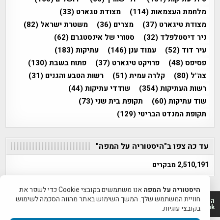
מלחמת העצמאות
(114)
מצודת טגארט
(33)
מצודת טיגארט
(37)
מצרים
(36)
משטרת ישראל
(82)
ניר דיסטלפלד
(32)
סטורי של אינסטגרם
(62)
עיר דוד
(52)
עמוד ענן
(146)
עתיקות
(183)
פסיפס
(48)
פרויקט טיגארט
(37)
פתוח בשבת
(130)
צה"ל
(80)
קלרה עמית
(51)
רשות הטבע והגנים
(31)
רשות העתיקות
(354)
שודדי עתיקות
(44)
שוד עתיקות
(60)
תקופת בית שני
(73)
תקופת המנדט הבריטי
(129)
עד כה צפו ב"היסטוריה על המפה"
2,510,191 מבקרים
היסטוריה על המפה
אנו משתמשים בקובצי Cookie כדי לשפר את
חוויית המשתמש שלך. המשך השימוש באתר מהווה הסכמה לשימוש
היסטוריה על המפה 2011-2026 | פרוייקט טיגארט 2012-2026|
www.mapah.co.il | www.tegart.uk
בקובצי עוגיות.