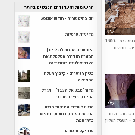
הרשומות והעמודים הנצפים ביותר
יום בהיסטוריה - חודש אוגוסט
0
מדיניות פרטיות
קטע דרך רומית בת כ-1800
ה בירושלים
היסטוריה מתחת לרגליים |
המערה הנדירה מטלטלת את
הארכיאולוגים בפוריידיס
בניין הנוטרים - קיבוץ מעלה
החמישה
מדור "מבט אל העבר" – מגדל
המים קיבוץ יד מרדכי
7
הגיעו לשדוד עתיקות בבית
הכנסת העתיק בחוקוק ונתפסו
 האדמה במערות
בזמן אמת
 – השביל העליון
פרוייקט טיגארט