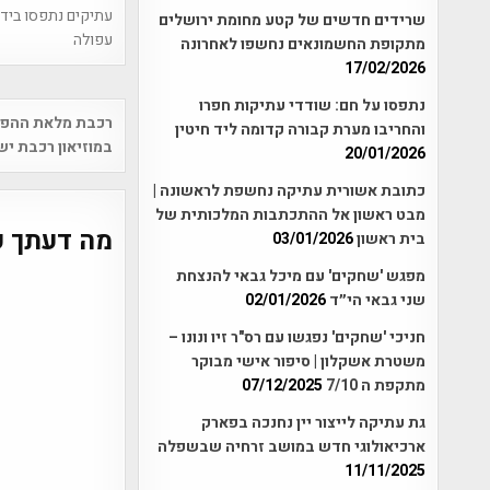
עתיקים נתפסו בידי
שרידים חדשים של קטע מחומת ירושלים
עפולה
מתקופת החשמונאים נחשפו לאחרונה
17/02/2026
נתפסו על חם: שודדי עתיקות חפרו
Post
רכבת מלאת ההפתע
והחריבו מערת קבורה קדומה ליד חיטין
vigation
במוזיאון רכבת יש
20/01/2026
כתובת אשורית עתיקה נחשפת לראשונה |
מבט ראשון אל ההתכתבות המלכותית של
מה דעתך ע
בית ראשון
03/01/2026
מפגש 'שחקים' עם מיכל גבאי להנצחת
שני גבאי הי״ד
02/01/2026
חניכי 'שחקים' נפגשו עם רס"ר זיו ונונו –
משטרת אשקלון | סיפור אישי מבוקר
מתקפת ה 7/10
07/12/2025
גת עתיקה לייצור יין נחנכה בפארק
ארכיאולוגי חדש במושב זרחיה שבשפלה
11/11/2025