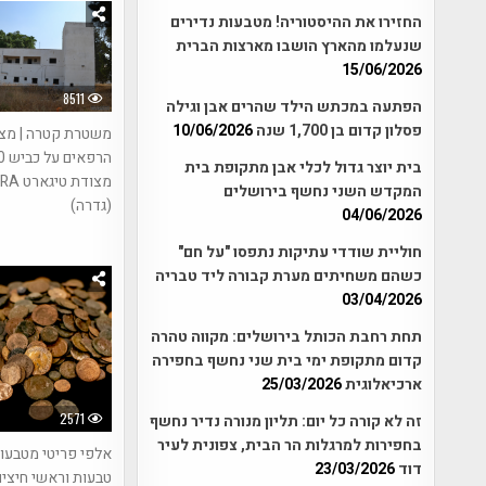
החזירו את ההיסטוריה! מטבעות נדירים
שנעלמו מהארץ הושבו מארצות הברית
15/06/2026
8511
הפתעה במכתש הילד שהרים אבן וגילה
פסלון קדום בן 1,700 שנה
10/06/2026
משטרת קטרה | מצ
בית יוצר גדול לכלי אבן מתקופת בית
מצודת ט
המקדש השני נחשף בירושלים
(גדרה)
04/06/2026
חוליית שודדי עתיקות נתפסו "על חם"
כשהם משחיתים מערת קבורה ליד טבריה
03/04/2026
תחת רחבת הכותל בירושלים: מקווה טהרה
קדום מתקופת ימי בית שני נחשף בחפירה
ארכיאלוגית
25/03/2026
2571
זה לא קורה כל יום: תליון מנורה נדיר נחשף
בחפירות למרגלות הר הבית, צפונית לעיר
אלפי פריטי מטבעות
דוד
23/03/2026
טבעות וראשי חיצים