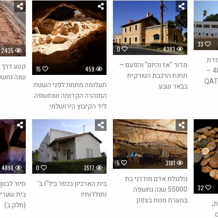
33
0
4383
2435
ודת
מדור "אז והיום" והפעם –
15
459
הרפאים על כביש 40 –
תחנת הרכבת הטורקית
שנה נחשפ
יגארט QATRA
תעלומה מתחת לפני השטח:
בבאר שבע
המנהרה הקדומה שנחשפה
ליד הקיבוץ הירושלמי
5
3181
0
3517
4898
גולגולת אדם מודרני בת
בית הארכיון בכפר ביל"ו ב'
סיור לבטן
32
55000 שנה נחשפה
ותולדותיו
בית שערים
במערת מנות בצפון
,
(חלק ב)