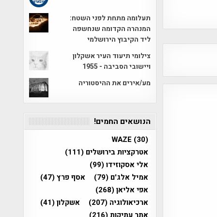
תעלומה מתחת לפני השטח:
המנהרה הקדומה שנחשפה
ליד הקיבוץ הירושלמי
צילומי תיעוד העיר אשקלון
ויישובי הסביבה - 1955
מע/אירים את ההיסטוריה
הנושאים החמים!
WAZE
(30)
אטרקציות בירושלים
(111)
אלי אסקוזידו
(99)
אמיל אלג'ם
(79)
אסף פרץ
(47)
אפי אליאן
(268)
ארכיאולוגיה
(207)
אשקלון
(41)
אתר עתיקות
(216)