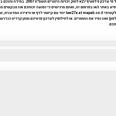
השימוש נעשה על פי עדכון 5 לסעיף 27א לחוק זכויות היוצרים ת
פיע באתר ו/או בפרסום זה, ואתם מרגישים כי נפגעה זכותכם אנו מבקשים ממ
באמצעות דואר אלקטרוני law27a at mapah.co.il יחד עם קישור לדף או היצירה המדו
ון) ואנו נסיר את החומרים. או לחילופין לעדכון פרטיכם ומתן קרדיט כנדרש 
כם.
פרוייקט טיגארט , Efi Elian , Tegart Fort , tegart fortress