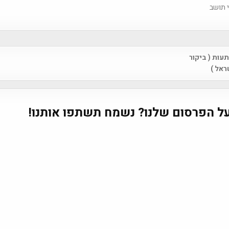
 תושב
ות ( ביקור
na
ראל )
ל הפרסום שלנו? נשמח תשתפו אותנו!