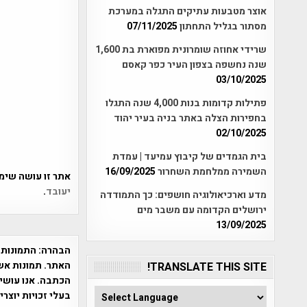
אוצר מטבעות עתיקים התגלה במערכת
מסתור בגליל התחתון
07/11/2025
שרידי אחוזה שומרונית מפוארת בת 1,600
שנה נחשפה בצפון העיר כפר קאסם
03/10/2025
פתילות קדומות בנות 4,000 שנה התגלו
בחפירות הצלה באתר בניה בעיר יהוד
02/10/2025
בית הגמדים של קיבוץ עמיעד | עמדת
השמירה ממלחמת השחרור
16/09/2025
אתר זו עושה שימוש ב-Akismet כדי לסנן
יעובד
.
מדע וארכיאולוגיה חושפים: כך התמודדה
ירושלים הקדומה עם משבר מים
13/09/2025
הבהרה:
התמונות 
האתר. תמונות אש
TRANSLATE THIS SITE!
הכתבה. אנו עושים
בעלי זכויות יוצר