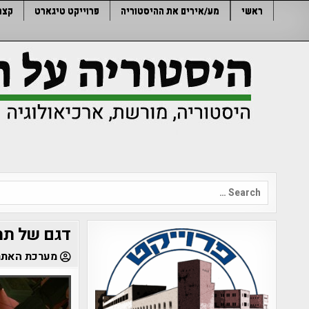
Ski
ראשי
מע/אירים את ההיסטוריה
פרוייקט טיגארט
קצר
t
conten
Search
for:
דגם של תח
מערכת האתר