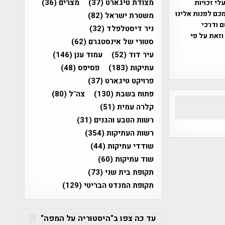
מצודת טיגארט
(37)
מצרים
(36)
שס"ח 2007. במידה והנכם בעלי זכויות
כם לפנות אלינו
משטרת ישראל
(82)
ברת, שם ודרכי
ניר דיסטלפלד
(32)
וזאת על פי
סטורי של אינסטגרם
(62)
עיר דוד
(52)
עמוד ענן
(146)
עתיקות
(183)
פסיפס
(48)
פרויקט טיגארט
(37)
פתוח בשבת
(130)
צה"ל
(80)
קלרה עמית
(51)
רשות הטבע והגנים
(31)
רשות העתיקות
(354)
שודדי עתיקות
(44)
שוד עתיקות
(60)
תקופת בית שני
(73)
תקופת המנדט הבריטי
(129)
עד כה צפו ב"היסטוריה על המפה"