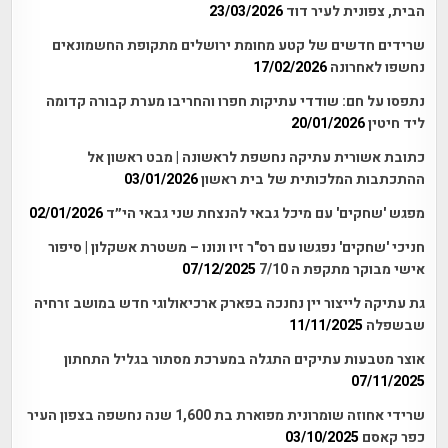
הבית, צפונית לעיר דוד
23/03/2026
שרידים חדשים של קטע מחומת ירושלים מתקופת החשמונאים
נחשפו לאחרונה
17/02/2026
נתפסו על חם: שודדי עתיקות חפרו והחריבו מערת קבורה קדומה
ליד חיטין
20/01/2026
כתובת אשורית עתיקה נחשפת לראשונה | מבט ראשון אל
ההתכתבות המלכותית של בית ראשון
03/01/2026
מפגש 'שחקים' עם מיכל גבאי להנצחת שני גבאי הי״ד
02/01/2026
חניכי 'שחקים' נפגשו עם רס"ר זיו ונונו – משטרת אשקלון | סיפור
אישי מבוקר מתקפת ה 7/10
07/12/2025
גת עתיקה לייצור יין נחנכה בפארק ארכיאולוגי חדש במושב זרחיה
שבשפלה
11/11/2025
אוצר מטבעות עתיקים התגלה במערכת מסתור בגליל התחתון
07/11/2025
שרידי אחוזה שומרונית מפוארת בת 1,600 שנה נחשפה בצפון העיר
כפר קאסם
03/10/2025