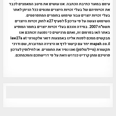
עימם במועד כתיבת הכתבה. אנו עושים את מיטב המאמצים לכבד
את זכויותיהם של בעלי זכויות היוצרים ומנסים ככל הניתן לאתר
בעלי זכויות יוצרים עבור שימוש בחומרים המתפרסמים.
השימוש נעשה על פי עדכון 5 לסעיף 27א לחוק זכויות היוצרים
תשס"ח 2007. במידה והנכם בעלי זכויות יוצרים בחומר המופיע
באתר ו/או בפרסום זה, ואתם מרגישים כי נפגעה זכותכם אנו
מבקשים ממכם לפנות אלינו באמצעות דואר אלקטרוני law27a at
mapah.co.il יחד עם קישור לדף או היצירה המדוברת, שם ודרכי
תקשורת (מייל/טלפון) ואנו נסיר את החומרים. או לחילופין לעדכון
פרטיכם ומתן קרדיט כנדרש וזאת על פי דרישתכם והסכמתכם.
אפי אליאן , היסטוריה על המפה , פרוייקט טיגארט , Efi Elian ,
Tegart Fort , tegart fortress