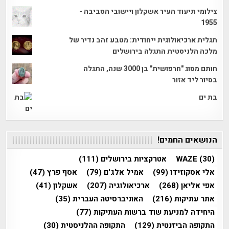
צילומי תיעוד העיר אשקלון ויישובי הסביבה -
1955
תגלית ארכיאולוגית ייחודית: מטבע זהב נדיר של
מלכה הלניסטית התגלה בירושלים
חותם מסוג "חרפושית" בן 3000 שנה, התגלה
בסיור ליד אזור
בת ים
הנושאים החמים!
(30)
WAZE
אטרקציות בירושלים
(111)
אלי אסקוזידו
(99)
אמיל אלג'ם
(79)
אסף פרץ
(47)
אפי אליאן
(268)
ארכיאולוגיה
(207)
אשקלון
(41)
אתר עתיקות
(216)
האוניברסיטה העברית
(35)
היחידה למניעת שוד ברשות העתיקות
(77)
התקופה הביזנטית
(129)
התקופה ההלניסטית
(30)