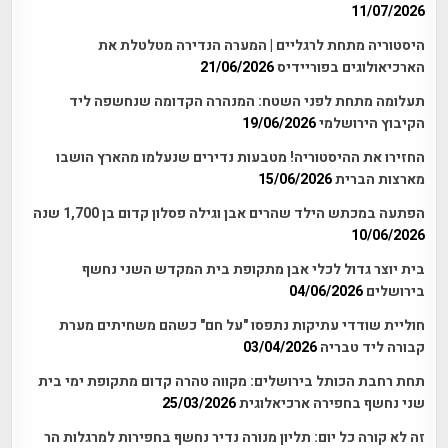
11/07/2026
היסטוריה מתחת לרגליים | המערה הנדירה מטלטלת את
הארכיאולוגים בפוריידיס
21/06/2026
תעלומה מתחת לפני השטח: המנהרה הקדומה שנחשפה ליד
הקיבוץ הירושלמי
19/06/2026
החזירו את ההיסטוריה! מטבעות נדירים שנעלמו מהארץ הושבו
מארצות הברית
15/06/2026
הפתעה במכתש הילד שהרים אבן וגילה פסלון קדום בן 1,700 שנה
10/06/2026
בית יוצר גדול לכלי אבן מתקופת בית המקדש השני נחשף
בירושלים
04/06/2026
חוליית שודדי עתיקות נתפסו "על חם" כשהם משחיתים מערת
קבורה ליד טבריה
03/04/2026
תחת רחבת הכותל בירושלים: מקווה טהרה קדום מתקופת ימי בית
שני נחשף בחפירה ארכיאלוגית
25/03/2026
זה לא קורה כל יום: תליון מנורה נדיר נחשף בחפירות למרגלות הר