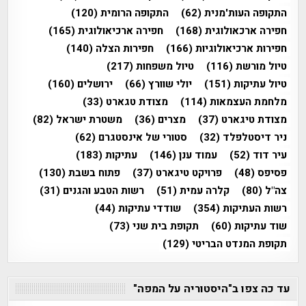
התקופה העות'מנית
(62)
התקופה הרומית
(120)
חפירה ארכאולוגית
(168)
חפירה ארכיאולוגית
(165)
חפירות ארכיאולוגיות
(166)
חפירות הצלה
(140)
טיול מורשת
(116)
טיול משפחות
(217)
טיול עתיקות
(151)
יולי שוורץ
(66)
ירושלים
(160)
מלחמת העצמאות
(114)
מצודת טגארט
(33)
מצודת טיגארט
(37)
מצרים
(36)
משטרת ישראל
(82)
ניר דיסטלפלד
(32)
סטורי של אינסטגרם
(62)
עיר דוד
(52)
עמוד ענן
(146)
עתיקות
(183)
פסיפס
(48)
פרויקט טיגארט
(37)
פתוח בשבת
(130)
צה"ל
(80)
קלרה עמית
(51)
רשות הטבע והגנים
(31)
רשות העתיקות
(354)
שודדי עתיקות
(44)
שוד עתיקות
(60)
תקופת בית שני
(73)
תקופת המנדט הבריטי
(129)
עד כה צפו ב"היסטוריה על המפה"