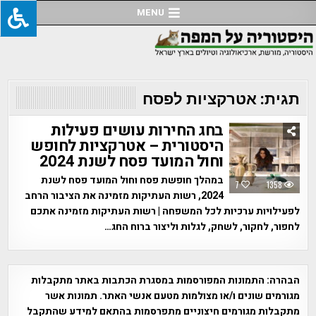
Ski
MENU
t
conten
תגית:
אטרקציות לפסח
בחג החירות עושים פעילות
היסטורית – אטרקציות לחופש
וחול המועד פסח לשנת 2024
במהלך חופשת פסח וחול המועד פסח לשנת
7
1358
2024, רשות העתיקות מזמינה את הציבור הרחב
לפעילויות ערכיות לכל המשפחה | רשות העתיקות מזמינה אתכם
לחפור, לחקור, לשחק, לגלות וליצור ברוח החג…
הבהרה:
התמונות המפורסמות במסגרת הכתבות באתר מתקבלות
מגורמים שונים ו/או מצולמות מטעם אנשי האתר. תמונות אשר
מתקבלות מגורמים חיצוניים מתפרסמות בהתאם למידע שהתקבל