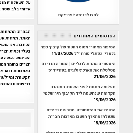
על השאלה זו מנס
אדומי בלב שטח א
לחצו לכניסה לפרוייקט
הבהרה:
התמונות 
הפרסומים האחרונים
האתר. תמונות אש
הכתבה. אנו עושים
הסיפור מאחורי מטוס הווטור של קיבוץ כפר
בעלי זכויות יוצר
גלעדי | נפתלי פורת ז"ל
11/07/2026
היסטוריה מתחת לרגליים | המערה הנדירה
יוצרים בחומר המו
מטלטלת את הארכיאולוגים בפוריידיס
21/06/2026
תקשורת (מייל/טלפ
דרישתכם והסכמת
תעלומה מתחת לפני השטח: המנהרה
אפי אליאן , היסטוריה על המפה , 
הקדומה שנחשפה ליד הקיבוץ הירושלמי
19/06/2026
החזירו את ההיסטוריה! מטבעות נדירים
שנעלמו מהארץ הושבו מארצות הברית
15/06/2026