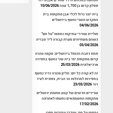
הפתעה במכתש הילד שהרים אבן וגילה
פסלון קדום בן 1,700 שנה
10/06/2026
בית יוצר גדול לכלי אבן מתקופת בית
המקדש השני נחשף בירושלים
04/06/2026
חוליית שודדי עתיקות נתפסו "על חם"
כשהם משחיתים מערת קבורה ליד טבריה
03/04/2026
תחת רחבת הכותל בירושלים: מקווה טהרה
קדום מתקופת ימי בית שני נחשף בחפירה
ארכיאלוגית
25/03/2026
זה לא קורה כל יום: תליון מנורה נדיר נחשף
בחפירות למרגלות הר הבית, צפונית לעיר
דוד
23/03/2026
שרידים חדשים של קטע מחומת ירושלים
מתקופת החשמונאים נחשפו לאחרונה
17/02/2026
נתפסו על חם: שודדי עתיקות חפרו