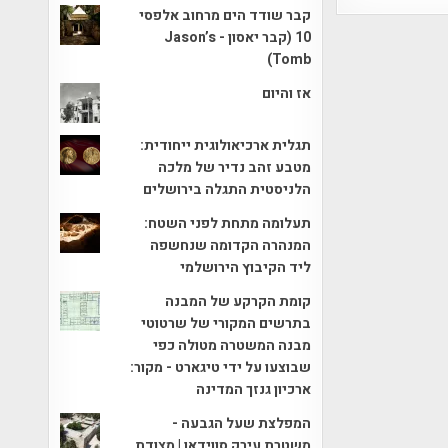
קבר שודד הים מרחוב אלפסי
10 (קבר יאסון - Jason’s
Tomb)
אז והיום
תגלית ארכיאולוגית ייחודית:
מטבע זהב נדיר של מלכה
הלניסטית התגלה בירושלים
תעלומה מתחת לפני השטח:
המנהרה הקדומה שנחשפה
ליד הקיבוץ הירושלמי
קומת הקרקע של המבנה
בתרשים המקורי של שרטוטי
מבנה המשטרה מטולה כפי
שבוצעו על ידי טיגארט - מקור:
ארכיון גנזך המדינה
המפלצת שעל הגבעה -
משטרת עירק סווידאן | מצודת