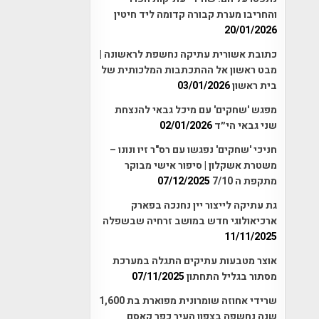
והחריבו מערת קבורה קדומה ליד חיטין
20/01/2026
כתובת אשורית עתיקה נחשפת לראשונה |
מבט ראשון אל ההתכתבות המלכותית של
בית ראשון
03/01/2026
מפגש 'שחקים' עם מיכל גבאי להנצחת
שני גבאי הי״ד
02/01/2026
חניכי 'שחקים' נפגשו עם רס"ר זיו ונונו –
משטרת אשקלון | סיפור אישי מבוקר
מתקפת ה 7/10
07/12/2025
גת עתיקה לייצור יין נחנכה בפארק
ארכיאולוגי חדש במושב זרחיה שבשפלה
11/11/2025
אוצר מטבעות עתיקים התגלה במערכת
מסתור בגליל התחתון
07/11/2025
שרידי אחוזה שומרונית מפוארת בת 1,600
שנה נחשפה בצפון העיר כפר קאסם