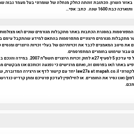
באזור השרון. הכתובת זוהתה כחלק מנחלה של שומרוני בעל מעמד גבוה שח
ותוארכה כבת 1600 שנה. כתב: אפי…
המפורסמות במסגרת הכתבות באתר מתקבלות מגורמים שונים ו/או מצולמות
ר מתקבלות מגורמים חיצוניים מתפרסמות בהתאם למידע שהתקבל עימם ב
 את מיטב המאמצים לכבד את זכויותיהם של בעלי זכויות היוצרים ומנסים 
ים עבור שימוש בחומרים המתפרסמים.
השימוש נעשה על פי עדכון 5 לסעיף 27א לחוק זכויות היוצרים ת
פיע באתר ו/או בפרסום זה, ואתם מרגישים כי נפגעה זכותכם אנו מבקשים ממ
באמצעות דואר אלקטרוני law27a at mapah.co.il יחד עם קישור לדף או היצירה המדו
ון) ואנו נסיר את החומרים. או לחילופין לעדכון פרטיכם ומתן קרדיט כנדרש 
כם.
פרוייקט טיגארט , Efi Elian , Tegart Fort , tegart fortress