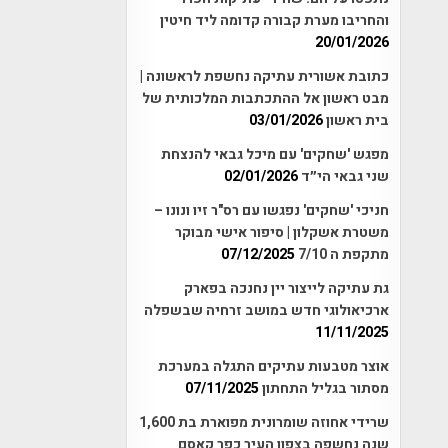
והחריבו מערת קבורה קדומה ליד חיטין
20/01/2026
כתובת אשורית עתיקה נחשפת לראשונה |
מבט ראשון אל ההתכתבות המלכותית של
בית ראשון
03/01/2026
מפגש 'שחקים' עם מיכל גבאי להנצחת
שני גבאי הי״ד
02/01/2026
חניכי 'שחקים' נפגשו עם רס"ר זיו ונונו –
משטרת אשקלון | סיפור אישי מבוקר
מתקפת ה 7/10
07/12/2025
גת עתיקה לייצור יין נחנכה בפארק
ארכיאולוגי חדש במושב זרחיה שבשפלה
11/11/2025
אוצר מטבעות עתיקים התגלה במערכת
מסתור בגליל התחתון
07/11/2025
שרידי אחוזה שומרונית מפוארת בת 1,600
שנה נחשפה בצפון העיר כפר קאסם