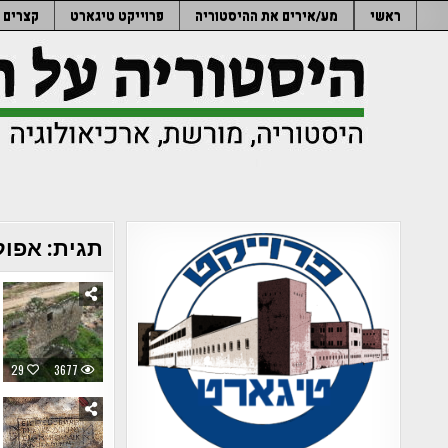
Ski
ראשי
מע/אירים את ההיסטוריה
פרוייקט טיגארט
קצרים
t
conten
תגית:
אפול
29
3677