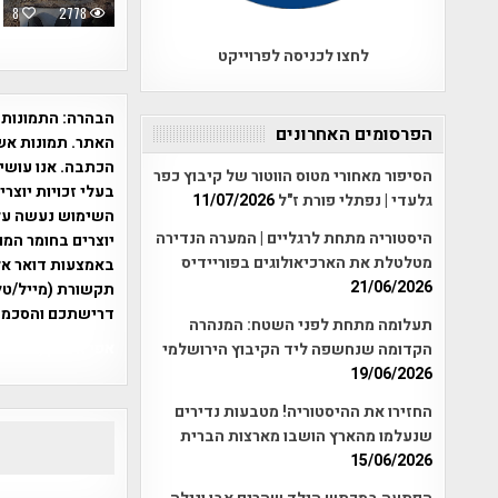
8
2778
לחצו לכניסה לפרוייקט
הבהרה:
התמונות 
הפרסומים האחרונים
האתר. תמונות אש
הכתבה. אנו עושים
הסיפור מאחורי מטוס הווטור של קיבוץ כפר
בעלי זכויות יוצר
גלעדי | נפתלי פורת ז"ל
11/07/2026
היסטוריה מתחת לרגליים | המערה הנדירה
יוצרים בחומר המו
מטלטלת את הארכיאולוגים בפוריידיס
21/06/2026
תקשורת (מייל/טלפ
דרישתכם והסכמת
תעלומה מתחת לפני השטח: המנהרה
אפי אליאן , היסטוריה על המפה , 
הקדומה שנחשפה ליד הקיבוץ הירושלמי
19/06/2026
החזירו את ההיסטוריה! מטבעות נדירים
שנעלמו מהארץ הושבו מארצות הברית
15/06/2026