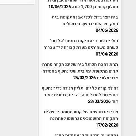
הפתעה במכתש הילד שהרים אבן וגילה
פסלון קדום בן 1,700 שנה
10/06/2026
בית יוצר גדול לכלי אבן מתקופת בית
המקדש השני נחשף בירושלים
04/06/2026
חוליית שודדי עתיקות נתפסו "על חם"
כשהם משחיתים מערת קבורה ליד טבריה
03/04/2026
תחת רחבת הכותל בירושלים: מקווה טהרה
קדום מתקופת ימי בית שני נחשף בחפירה
ארכיאלוגית
25/03/2026
זה לא קורה כל יום: תליון מנורה נדיר נחשף
בחפירות למרגלות הר הבית, צפונית לעיר
דוד
23/03/2026
שרידים חדשים של קטע מחומת ירושלים
מתקופת החשמונאים נחשפו לאחרונה
17/02/2026
נתפסו על חם: שודדי עתיקות חפרו