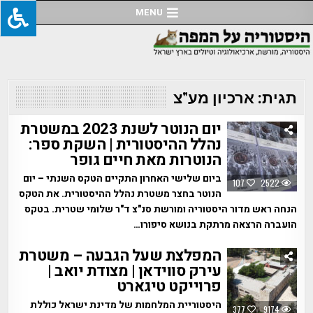
Ski
MENU
t
conten
תגית:
ארכיון מע"צ
יום הנוטר לשנת 2023 במשטרת
נהלל ההיסטורית | השקת ספר:
הנוטרות מאת חיים גופר
ביום שלישי האחרון התקיים הטקס השנתי – יום
107
2522
הנוטר בחצר משטרת נהלל ההיסטורית. את הטקס
הנחה ראש מדור היסטוריה ומורשת סנ"צ ד"ר שלומי שטרית. בטקס
הועברה הרצאה מרתקת בנושא סיפורו…
המפלצת שעל הגבעה – משטרת
עירק סווידאן | מצודת יואב |
פרוייקט טיגארט
היסטוריית המלחמות של מדינת ישראל כוללת
377
9174