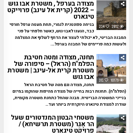
מצודה בערפל , משטרת אבו גוש
– 2022 (קרית אל עינב) פרוייקט
טיגארט
בגיחה ספונטנית לגמרי, תחת מעטה ערפל חורפי
234
2812
כבד, הגענו לאבו-גוש, כאשר חלפתי על פני
המבנה הבריטי, לא יכולתי לעצור את הדחף לשלוף את המצלמה
ולעשות כמה פריימים של המבנה בערפל….
תחנה, מצודה ומטה חטיבת
הפלמ"ח (הראל) – סיפורה של
משטרת קרית אל-עינב | משטרת
אבו גוש
313
10179
תחנה, מצודה וגם מטה של חטיבת הראל
(הפלמ"ח). תחנות רבות בחייה של מצודה מהיפות שהוקמו במיזם
בנייני המשטרה הבריטית. מבנה שהחל כתחנת משטרה מקומית,
שודרג למצודת טיגארט היוקרתית ביותר ועד…
משטחי הבטון המנדטורים שעל
הר אֶגֵר (משטרת תרשיחא) /
פרויקט טיגארט