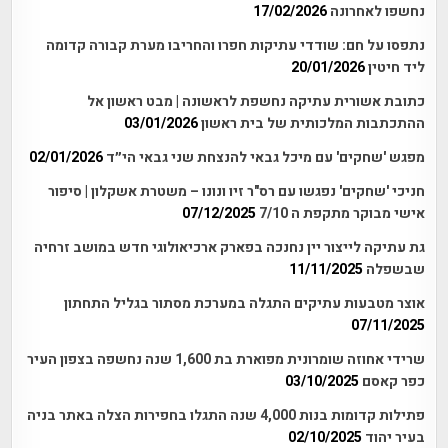
נחשפו לאחרונה
17/02/2026
נתפסו על חם: שודדי עתיקות חפרו והחריבו מערת קבורה קדומה
ליד חיטין
20/01/2026
כתובת אשורית עתיקה נחשפת לראשונה | מבט ראשון אל
ההתכתבות המלכותית של בית ראשון
03/01/2026
מפגש 'שחקים' עם מיכל גבאי להנצחת שני גבאי הי״ד
02/01/2026
חניכי 'שחקים' נפגשו עם רס"ר זיו ונונו – משטרת אשקלון | סיפור
אישי מבוקר מתקפת ה 7/10
07/12/2025
גת עתיקה לייצור יין נחנכה בפארק ארכיאולוגי חדש במושב זרחיה
שבשפלה
11/11/2025
אוצר מטבעות עתיקים התגלה במערכת מסתור בגליל התחתון
07/11/2025
שרידי אחוזה שומרונית מפוארת בת 1,600 שנה נחשפה בצפון העיר
כפר קאסם
03/10/2025
פתילות קדומות בנות 4,000 שנה התגלו בחפירות הצלה באתר בניה
בעיר יהוד
02/10/2025