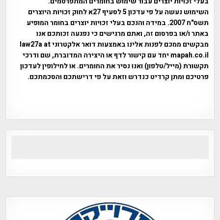
בעלי זכויות יוצרים עבור שימוש בחומרים המתפרסמים.
השימוש נעשה על פי עדכון 5 לסעיף 27א לחוק זכויות היוצרים
תשס"ח 2007. במידה והנכם בעלי זכויות יוצרים בחומר המופיע
באתר ו/או בפרסום זה, ואתם מרגישים כי נפגעה זכותכם אנו
מבקשים ממכם לפנות אלינו באמצעות דואר אלקטרוני law27a at
mapah.co.il יחד עם קישור לדף או היצירה המדוברת, שם ודרכי
תקשורת (מייל/טלפון) ואנו נסיר את החומרים. או לחילופין לעדכון
פרטיכם ומתן קרדיט כנדרש וזאת על פי דרישתכם והסכמתכם.
אפי אליאן , היסטוריה על המפה , פרוייקט טיגארט , Efi Elian ,
Tegart Fort , tegart fortress