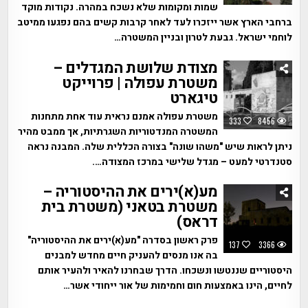
שמות ומקומות שלא נשכח במהרה. נקודות מוקד
ברחבי הארץ אשר ייזכרו לעד לאחר קרבות קשים בהם נפגעו ממיטב
לוחמי ישראל. גבעת לטרון ובניין המשטרה…
מצודת שלושת המגדלים –
משטרת עפולה | פרוייקט
טיגארט
משטרת עפולה אמנם נראית עוד אחת מתחנות
333
8456
המשטרה המנדטוריות השגרתיות, אך ממבט מהיר
ניתן לראות שיש "משהו שונה" בצורה הכללית שלה. המבנה נראה
סטנדרטי למעט – מגדל שלישי במרכז המצודה….
מע(א)ירים את ההיסטוריה –
משטרת בטאני (משטרת בית
דראס)
פרק ראשון בסדרה "מע(א)ירים את ההיסטוריה"
137
3366
בה אנו מנסים להעניק חיים מחדש למבנים
היסטוריים שננטשו ונשכחו. הדרך שבחרנו להאיר ולהעיר אותם
לחיים, הינו באמצעות חום וחמימות של אור ייחודי אשר…