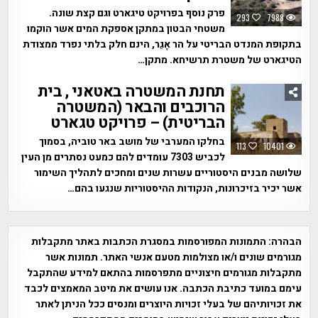
פרק נוסף בפרויקט טיגארט וגם קצת שונה.
293
7988
משטחי הבטון במתקן אספקת המים אשר הוקמו
בתקופת המנדט הבריטי על הר אֶגֵר, הינם חלק בלתי נפרד ממצודת
הטיגארט של משטרת תרשיחא. מתקן…
תחנת המשטרה באטאני , בית
הרוכבים והבאר (המשטרה
הבריטית) – פרויקט טגארט
בחלקו המערבי של מושב באר טוביה, בסמוך
113
10401
לכביש 7303 עומדים להם כמעט נסתרים מן העין
שלושה מבנים היסטוריים עשרות שנים ומחכים לתהליך השימור
אשר יכיר בזיכרונות, הנקודות ההיסטוריות שנגעו בהם…
הבהרה:
התמונות המפורסמות במסגרת הכתבות באתר מתקבלות
מגורמים שונים ו/או מצולמות מטעם אנשי האתר. תמונות אשר
מתקבלות מגורמים חיצוניים מתפרסמות בהתאם למידע שהתקבל
עימם במועד כתיבת הכתבה. אנו עושים את מיטב המאמצים לכבד
את זכויותיהם של בעלי זכויות היוצרים ומנסים ככל הניתן לאתר