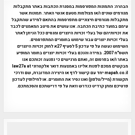
הבהרה:
התמונות המפורסמות במסגרת הכתבות באתר מתקבלות
מגורמים שונים ו/או מצולמות מטעם אנשי האתר. תמונות אשר
מתקבלות מגורמים חיצוניים מתפרסמות בהתאם למידע שהתקבל
עימם במועד כתיבת הכתבה. אנו עושים את מיטב המאמצים לכבד
את זכויותיהם של בעלי זכויות היוצרים ומנסים ככל הניתן לאתר
בעלי זכויות יוצרים עבור שימוש בחומרים המתפרסמים.
השימוש נעשה על פי עדכון 5 לסעיף 27א לחוק זכויות היוצרים
תשס"ח 2007. במידה והנכם בעלי זכויות יוצרים בחומר המופיע
באתר ו/או בפרסום זה, ואתם מרגישים כי נפגעה זכותכם אנו
מבקשים ממכם לפנות אלינו באמצעות דואר אלקטרוני law27a at
mapah.co.il יחד עם קישור לדף או היצירה המדוברת, שם ודרכי
תקשורת (מייל/טלפון) ואנו נסיר את החומרים. או לחילופין לעדכון
פרטיכם ומתן קרדיט כנדרש וזאת על פי דרישתכם והסכמתכם.
אפי אליאן , היסטוריה על המפה , פרוייקט טיגארט , Efi Elian ,
Tegart Fort , tegart fortress