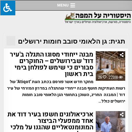
Ski
MENU
t
conten
תגית:
גן הלאומי סובב חומות ירושלים
מבנה ייחודי מסוגו התגלה ב'עיר
דוד' שבירושלים – החוקרים
סבורים כי שימש לפולחן בימי
בית ראשון
26
22018
מחקר חדש אשר פורסם בכתב העת 'Atiqot' של
רשות העתיקות חושף מבנה ייחודי שהתגלה במדרון המזרחי של עיר
דוד | המבנה החריג, השוכן בתחומי הגן הלאומי סובב חומות
ירושלים כולל…
ארכיאולוגים חשפו בעיר דוד את
אחד ממפעלי הביצור
המונומנטאליים שהגנו על מלכי