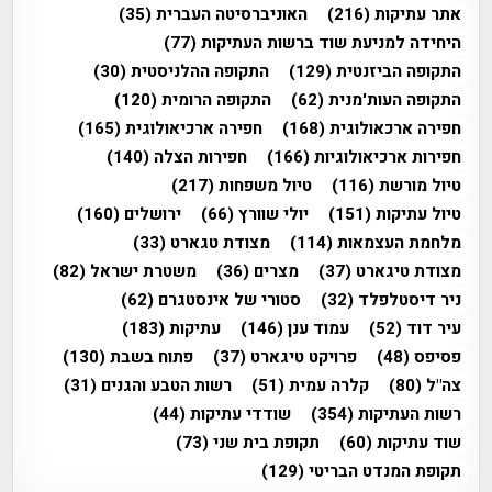
אתר עתיקות
(216)
האוניברסיטה העברית
(35)
היחידה למניעת שוד ברשות העתיקות
(77)
התקופה הביזנטית
(129)
התקופה ההלניסטית
(30)
התקופה העות'מנית
(62)
התקופה הרומית
(120)
חפירה ארכאולוגית
(168)
חפירה ארכיאולוגית
(165)
חפירות ארכיאולוגיות
(166)
חפירות הצלה
(140)
טיול מורשת
(116)
טיול משפחות
(217)
טיול עתיקות
(151)
יולי שוורץ
(66)
ירושלים
(160)
מלחמת העצמאות
(114)
מצודת טגארט
(33)
מצודת טיגארט
(37)
מצרים
(36)
משטרת ישראל
(82)
ניר דיסטלפלד
(32)
סטורי של אינסטגרם
(62)
עיר דוד
(52)
עמוד ענן
(146)
עתיקות
(183)
פסיפס
(48)
פרויקט טיגארט
(37)
פתוח בשבת
(130)
צה"ל
(80)
קלרה עמית
(51)
רשות הטבע והגנים
(31)
רשות העתיקות
(354)
שודדי עתיקות
(44)
שוד עתיקות
(60)
תקופת בית שני
(73)
תקופת המנדט הבריטי
(129)