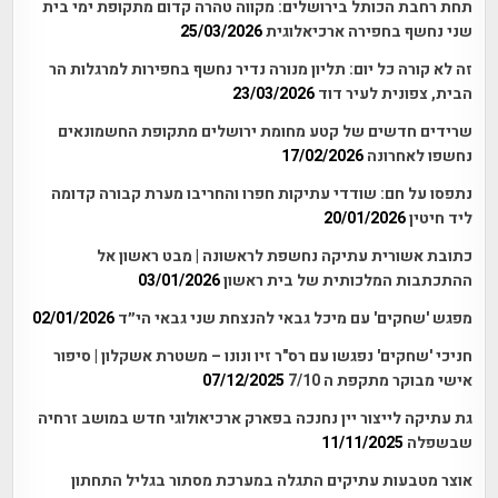
תחת רחבת הכותל בירושלים: מקווה טהרה קדום מתקופת ימי בית
שני נחשף בחפירה ארכיאלוגית
25/03/2026
זה לא קורה כל יום: תליון מנורה נדיר נחשף בחפירות למרגלות הר
הבית, צפונית לעיר דוד
23/03/2026
שרידים חדשים של קטע מחומת ירושלים מתקופת החשמונאים
נחשפו לאחרונה
17/02/2026
נתפסו על חם: שודדי עתיקות חפרו והחריבו מערת קבורה קדומה
ליד חיטין
20/01/2026
כתובת אשורית עתיקה נחשפת לראשונה | מבט ראשון אל
ההתכתבות המלכותית של בית ראשון
03/01/2026
מפגש 'שחקים' עם מיכל גבאי להנצחת שני גבאי הי״ד
02/01/2026
חניכי 'שחקים' נפגשו עם רס"ר זיו ונונו – משטרת אשקלון | סיפור
אישי מבוקר מתקפת ה 7/10
07/12/2025
גת עתיקה לייצור יין נחנכה בפארק ארכיאולוגי חדש במושב זרחיה
שבשפלה
11/11/2025
אוצר מטבעות עתיקים התגלה במערכת מסתור בגליל התחתון