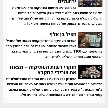
ירושלים
6
4192
ארכיאולוגים מרשות העתיקות ומאוניברסיטת
תל-אביב חשפו בתחומי 'עיר דוד' שבגן הלאומי סובב חומות
ירושלים, תעלת ביצור עצומה בגודלה המתפרסת לרוחב של יותר
משלושים מטרים ובעומק של לפחות כתשעה מטרים | …
חציל בן אלף
העדות העתיקה ביותר לתקופת הגעתו של החציל
3
2371
לארץ ישראל נחשפה. העדות נחשפה במהלך חקר
בור אשפה כבן 1100 שנה שהתגלה בחפירות רשות העתיקות בגן
הלאומי סובב חומות ירושלים. לפי עדות…
חוקרי רשות העתיקות – מצאנו
את שרידי החקרא
2
4385
הפתרון ככל הנראה לאחת החידות הארכיאולוגיות
הגדולות בהיסטוריה של ירושלים נמצא בחפירות האחרונות שבוצעו
ב"חניון גבעתי" שבעיר דוד. להערכת הארכיאולוגים, נמצאו במקום
קטעי הביצור של המצודה שבאמצעותה שלטו היוונים על…