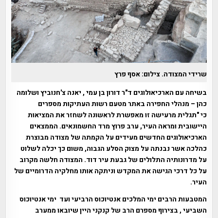
שרידי המצודה. צילום: אסף פרץ
בשיחה עם הארכיאולוגים ד"ר דורון בן עמי , יאנה צ'חנוביץ ושלומה
כהן – מנהלי החפירה באתר מטעם רשות העתיקות מספרים
כי
"תגלית מרעישה זו מאפשרת לראשונה לשחזר את המציאות
היישובית ומראה העיר, ערב פרוץ מרד החשמונאים. הממצאים
הארכיאולוגים החדשים מעידים על הקמתה של מצודה מבוצרת
כהלכה אשר נבנתה על מצוק הסלע הגבוה, משום כך יכלה לשלוט
על מדרונותיה התלולים של גבעת עיר דוד. המצודה חלשה מקרוב
על כל דרכי הגישה את המקדש וניתקה אותו מחלקיה הדרומיים של
העיר.
המטבעות הרבים ימי המלכים אנטיוכוס הרביעי ועד ימי אנטיוכוס
השביעי , בצירוף מספרם הרב של קנקני היין שיובאו ממערב