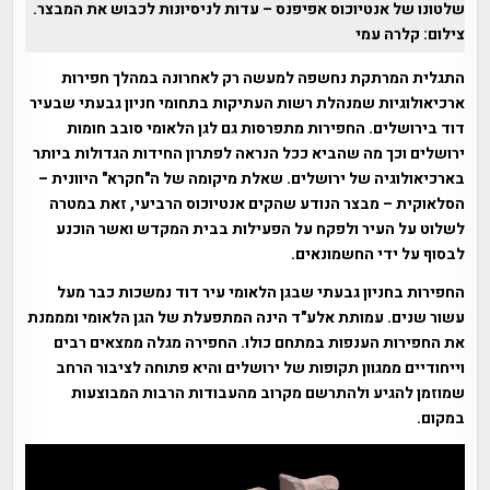
שלטונו של אנטיוכוס אפיפנס – עדות לניסיונות לכבוש את המבצר.
צילום: קלרה עמי
התגלית המרתקת נחשפה למעשה רק לאחרונה במהלך חפירות
ארכיאולוגיות שמנהלת רשות העתיקות בתחומי חניון גבעתי שבעיר
דוד בירושלים. החפירות מתפרסות גם לגן הלאומי סובב חומות
ירושלים וכך מה שהביא ככל הנראה לפתרון החידות הגדולות ביותר
בארכיאולוגיה של ירושלים. שאלת מיקומה של ה"חקרא" היוונית –
הסלאוקית – מבצר הנודע שהקים אנטיוכוס הרביעי, זאת במטרה
לשלוט על העיר ולפקח על הפעילות בבית המקדש ואשר הוכנע
לבסוף על ידי החשמונאים.
החפירות בחניון גבעתי שבגן הלאומי עיר דוד נמשכות כבר מעל
עשור שנים. עמותת אלע"ד הינה המתפעלת של הגן הלאומי ומממנת
את החפירות הענפות במתחם כולו. החפירה מגלה ממצאים רבים
וייחודיים ממגוון תקופות של ירושלים והיא פתוחה לציבור הרחב
שמוזמן להגיע ולהתרשם מקרוב מהעבודות הרבות המבוצעות
במקום.