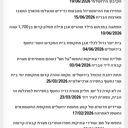
הקיבוץ הירושלמי
19/06/2026
החזירו את ההיסטוריה! מטבעות נדירים שנעלמו מהארץ הושבו
מארצות הברית
15/06/2026
הפתעה במכתש הילד שהרים אבן וגילה פסלון קדום בן 1,700 שנה
10/06/2026
בית יוצר גדול לכלי אבן מתקופת בית המקדש השני נחשף
בירושלים
04/06/2026
חוליית שודדי עתיקות נתפסו "על חם" כשהם משחיתים מערת
קבורה ליד טבריה
03/04/2026
תחת רחבת הכותל בירושלים: מקווה טהרה קדום מתקופת ימי בית
שני נחשף בחפירה ארכיאלוגית
25/03/2026
זה לא קורה כל יום: תליון מנורה נדיר נחשף בחפירות למרגלות הר
הבית, צפונית לעיר דוד
23/03/2026
שרידים חדשים של קטע מחומת ירושלים מתקופת החשמונאים
נחשפו לאחרונה
17/02/2026
נתפסו על חם: שודדי עתיקות חפרו והחריבו מערת קבורה קדומה