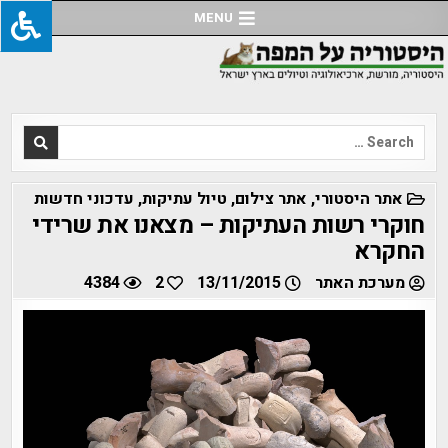
Ski
MENU
t
conten
Search
for:
POSTED
אתר היסטורי
,
אתר צילום
,
טיול עתיקות
,
עדכוני חדשות
IN
חוקרי רשות העתיקות – מצאנו את שרידי
החקרא
מערכת האתר
13/11/2015
2
4384