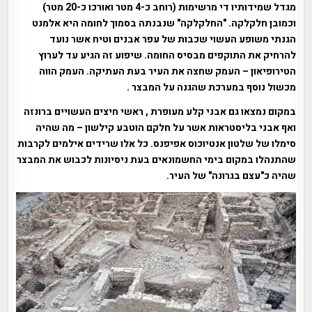
מגדל שמידותיו די מרשימות (רוחב כ-4 מטר ואורכו כ-20 מטר)
וכמובן חלקלקה. "החלקלקה" שנבנתה בסמוך לחומה היא אלמנט
הגנתי משופע העשוי שכבות של עפר אבנים וטיח אשר נועד
להרחיק את התוקפים מבסיס החומה. שיפוע זה הגיע עד לערוץ
הטירופיאון – העמק שחצה את העיר בעת העתיקה. העמק הווה
מכשול נוסף במערכת שהגנה על המבצר .
במקום נמצאו גם אבני קלע מעופרת , ראשי חיצים העשויים ברונזה
ואף אבני בליסטראות אשר על חלקם הוטבע קילשון – מה שהיה
סימלו של שלטון אנטיוכוס אפיפנס. כל אלו שרידים אילמים לקרבות
שהתנהלו במקום בימי החשמונאים בעת ניסיונות לכבוש את המבצר
שהיה כ"עצם בגרונה" של העיר.