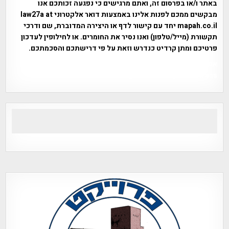
באתר ו/או בפרסום זה, ואתם מרגישים כי נפגעה זכותכם אנו
מבקשים ממכם לפנות אלינו באמצעות דואר אלקטרוני law27a at
mapah.co.il יחד עם קישור לדף או היצירה המדוברת, שם ודרכי
תקשורת (מייל/טלפון) ואנו נסיר את החומרים. או לחילופין לעדכון
פרטיכם ומתן קרדיט כנדרש וזאת על פי דרישתכם והסכמתכם.
אפי אליאן , היסטוריה על המפה , פרוייקט טיגארט , Efi Elian ,
Tegart Fort , tegart fortress