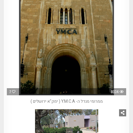
7
8034
ממרומי מגדל ה- Y.M.C.A ( ימק"א ירושלים )