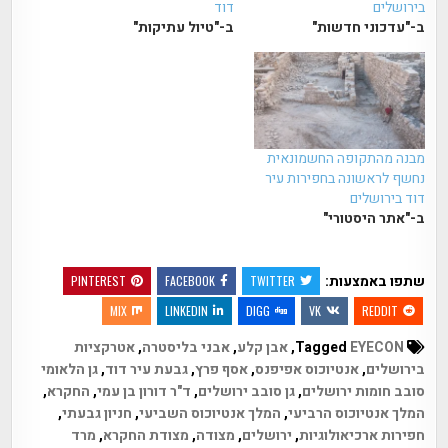
בירושלים
דוד
ב-"עדכוני חדשות"
ב-"טיול עתיקות"
מבנה מהתקופה החשמונאית
נחשף לראשונה בחפירות עיר
דוד בירושלים
ב-"אתר היסטורי"
שתפו באמצעות:
PINTEREST
FACEBOOK
TWITTER
MIX
LINKEDIN
DIGG
VK
REDDIT
Tagged
EYECON
,
אבן קלע
,
אבני בליסטרה
,
אטרקציות
בירושלים
,
אנטיוכוס אפיפנס
,
אסף פרץ
,
גבעת עיר דוד
,
גן הלאומי
סובב חומות ירושלים
,
גן סובב ירושלים
,
ד"ר דורון בן עמי
,
החקרא
,
המלך אנטיוכוס הרביעי
,
המלך אנטיוכוס השביעי
,
חניון גבעתי
,
חפירות ארכיאולוגיות
,
ירושלים
,
מצודה
,
מצודת החקרא
,
מרד