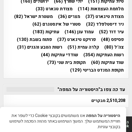
טיול עתיקות
(151)
יולי שוורץ
(66)
ירושלים
(160)
מלחמת העצמאות
(114)
מצודת טגארט
(33)
מצודת טיגארט
(37)
מצרים
(36)
משטרת ישראל
(82)
ניר דיסטלפלד
(32)
סטורי של אינסטגרם
(62)
עיר דוד
(52)
עמוד ענן
(146)
עתיקות
(183)
פסיפס
(48)
פרויקט טיגארט
(37)
פתוח בשבת
(130)
צה"ל
(80)
קלרה עמית
(51)
רשות הטבע והגנים
(31)
רשות העתיקות
(354)
שודדי עתיקות
(44)
שוד עתיקות
(60)
תקופת בית שני
(73)
תקופת המנדט הבריטי
(129)
עד כה צפו ב"היסטוריה על המפה"
2,510,208 מבקרים
היסטוריה על המפה
אנו משתמשים בקובצי Cookie כדי לשפר את
חוויית המשתמש שלך. המשך השימוש באתר מהווה הסכמה לשימוש
היסטוריה על המפה 2011-2026 | פרוייקט טיגארט 2012-2026|
www.mapah.co.il | www.tegart.uk
בקובצי עוגיות.