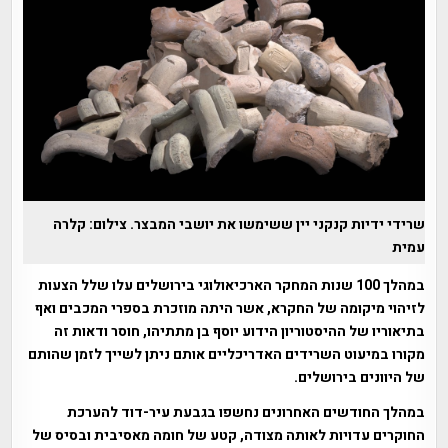
שרידי ידיות קנקני יין ששימשו את יושבי המבצר. צילום: קלרה
עמית
במהלך 100 שנות המחקר הארכיאולוגי בירושלים עלו שלל הצעות
לזיהוי מיקומה של החקרא, אשר היתה מוזכרת בספרי המכבים ואף
בתיאוריו של ההיסטוריון הידוע יוסף בן מתתיהו, חוסר ודאות זה
מקורו במיעוט השרידים האדריכליים אותם ניתן לשייך לזמן שהותם
של היוונים בירושלים.
במהלך החודשים האחרונים נחשפו בגבעת עיר-דוד להערכת
החוקרים עדויות לאותה מצודה, קטע של חומה מאסיבית ובסיס של