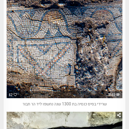
62
3563
שרידי בסיס כנסיה בת 1300 שנה נחשפו ליד הר תבור