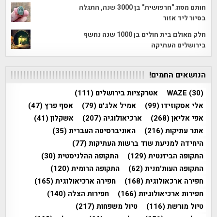
חותם מסוג "חרפושית" בן 3000 שנה, התגלה
בסיור ליד אזור
חלק מאולם בית חולים בן 1000 שנה נחשף
בירושלים העתיקה
הנושאים החמים!
(30)
WAZE
אטרקציות בירושלים
(111)
אלי אסקוזידו
(99)
אמיל אלג'ם
(79)
אסף פרץ
(47)
אפי אליאן
(268)
ארכיאולוגיה
(207)
אשקלון
(41)
אתר עתיקות
(216)
האוניברסיטה העברית
(35)
היחידה למניעת שוד ברשות העתיקות
(77)
התקופה הביזנטית
(129)
התקופה ההלניסטית
(30)
התקופה העות'מנית
(62)
התקופה הרומית
(120)
חפירה ארכאולוגית
(168)
חפירה ארכיאולוגית
(165)
חפירות ארכיאולוגיות
(166)
חפירות הצלה
(140)
טיול מורשת
(116)
טיול משפחות
(217)