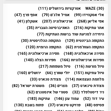
(30)
WAZE
אטרקציות בירושלים
(111)
אלי אסקוזידו
(99)
אמיל אלג'ם
(79)
אסף פרץ
(47)
אפי אליאן
(268)
ארכיאולוגיה
(207)
אשקלון
(41)
אתר עתיקות
(216)
האוניברסיטה העברית
(35)
היחידה למניעת שוד ברשות העתיקות
(77)
התקופה הביזנטית
(129)
התקופה ההלניסטית
(30)
התקופה העות'מנית
(62)
התקופה הרומית
(120)
חפירה ארכאולוגית
(168)
חפירה ארכיאולוגית
(165)
חפירות ארכיאולוגיות
(166)
חפירות הצלה
(140)
טיול מורשת
(116)
טיול משפחות
(217)
טיול עתיקות
(151)
יולי שוורץ
(66)
ירושלים
(160)
מלחמת העצמאות
(114)
מצודת טגארט
(33)
מצודת טיגארט
(37)
מצרים
(36)
משטרת ישראל
(82)
ניר דיסטלפלד
(32)
סטורי של אינסטגרם
(62)
עיר דוד
(52)
עמוד ענן
(146)
עתיקות
(183)
פסיפס
(48)
פרויקט טיגארט
(37)
פתוח בשבת
(130)