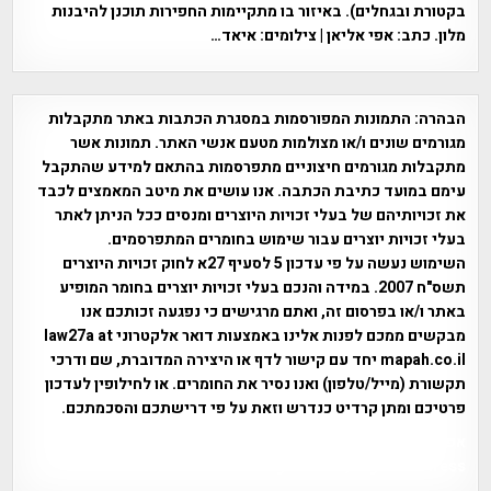
בקטורת ובגחלים). באיזור בו מתקיימות החפירות תוכנן להיבנות
מלון. כתב: אפי אליאן | צילומים: איאד…
הבהרה:
התמונות המפורסמות במסגרת הכתבות באתר מתקבלות
מגורמים שונים ו/או מצולמות מטעם אנשי האתר. תמונות אשר
מתקבלות מגורמים חיצוניים מתפרסמות בהתאם למידע שהתקבל
עימם במועד כתיבת הכתבה. אנו עושים את מיטב המאמצים לכבד
את זכויותיהם של בעלי זכויות היוצרים ומנסים ככל הניתן לאתר
בעלי זכויות יוצרים עבור שימוש בחומרים המתפרסמים.
השימוש נעשה על פי עדכון 5 לסעיף 27א לחוק זכויות היוצרים
תשס"ח 2007. במידה והנכם בעלי זכויות יוצרים בחומר המופיע
באתר ו/או בפרסום זה, ואתם מרגישים כי נפגעה זכותכם אנו
מבקשים ממכם לפנות אלינו באמצעות דואר אלקטרוני law27a at
mapah.co.il יחד עם קישור לדף או היצירה המדוברת, שם ודרכי
תקשורת (מייל/טלפון) ואנו נסיר את החומרים. או לחילופין לעדכון
פרטיכם ומתן קרדיט כנדרש וזאת על פי דרישתכם והסכמתכם.
אפי אליאן , היסטוריה על המפה , פרוייקט טיגארט , Efi Elian ,
Tegart Fort , tegart fortress