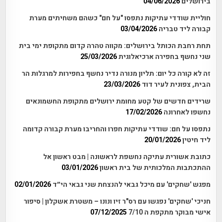
בירושלים
04/06/2026
חוליית שודדי עתיקות נתפסו "על חם" כשהם משחיתים מערת
קבורה ליד טבריה
03/04/2026
תחת רחבת הכותל בירושלים: מקווה טהרה קדום מתקופת ימי בית
שני נחשף בחפירה ארכיאלוגית
25/03/2026
זה לא קורה כל יום: תליון מנורה נדיר נחשף בחפירות למרגלות הר
הבית, צפונית לעיר דוד
23/03/2026
שרידים חדשים של קטע מחומת ירושלים מתקופת החשמונאים
נחשפו לאחרונה
17/02/2026
נתפסו על חם: שודדי עתיקות חפרו והחריבו מערת קבורה קדומה
ליד חיטין
20/01/2026
כתובת אשורית עתיקה נחשפת לראשונה | מבט ראשון אל
ההתכתבות המלכותית של בית ראשון
03/01/2026
מפגש 'שחקים' עם מיכל גבאי להנצחת שני גבאי הי״ד
02/01/2026
חניכי 'שחקים' נפגשו עם רס"ר זיו ונונו – משטרת אשקלון | סיפור
אישי מבוקר מתקפת ה 7/10
07/12/2025