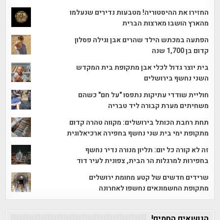
החזירו את ההיסטוריה! מטבעות נדירים שנעלמו
מהארץ הושבו מארצות הברית
הפתעה במכתש הילד שהרים אבן וגילה פסלון
קדום בן 1,700 שנה
בית יוצר גדול לכלי אבן מתקופת בית המקדש
השני נחשף בירושלים
חוליית שודדי עתיקות נתפסו "על חם" כשהם
משחיתים מערת קבורה ליד טבריה
תחת רחבת הכותל בירושלים: מקווה טהרה קדום
מתקופת ימי בית שני נחשף בחפירה ארכיאלוגית
זה לא קורה כל יום: תליון מנורה נדיר נחשף
בחפירות למרגלות הר הבית, צפונית לעיר דוד
שרידים חדשים של קטע מחומת ירושלים
מתקופת החשמונאים נחשפו לאחרונה
הנושאים החמים!