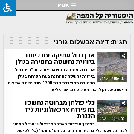
Ski
MENU
t
conten
תגית:
דינה אבשלום גורני
אבן גבול עתיקה עם כיתוב
ביוונית נחשפה בחפירה בגולן
אבן גבול עתיקה הנושאת את השם "כפר נפח"
ביוונית נחשפה לאחרונה בעת חפירות בגולן.
74
4059
הכתובת מתוארכת כבת 1700 שנה מציגה את שם
היישוב שניתן לו עוד מאז. כתב: אפי אליאן…
כלי פולחן מברונזה נחשפו
בחפירות ארכאולוגיות ליד
הכנרת
3
3045
במהלך חפירות באתר הארכאולוגי מגדל הסמוך
לכנרת נחשפו כלי ברונזה עתיקים ובניהם "מחתה" (כלי לטיפול