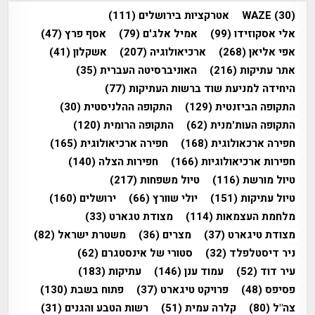
(30)
WAZE
אטרקציות בירושלים
(111)
אלי אסקוזידו
(99)
אמיל אלג'ם
(79)
אסף פרץ
(47)
אפי אליאן
(268)
ארכיאולוגיה
(207)
אשקלון
(41)
אתר עתיקות
(216)
האוניברסיטה העברית
(35)
היחידה למניעת שוד ברשות העתיקות
(77)
התקופה הביזנטית
(129)
התקופה ההלניסטית
(30)
התקופה העות'מנית
(62)
התקופה הרומית
(120)
חפירה ארכאולוגית
(168)
חפירה ארכיאולוגית
(165)
חפירות ארכיאולוגיות
(166)
חפירות הצלה
(140)
טיול מורשת
(116)
טיול משפחות
(217)
טיול עתיקות
(151)
יולי שוורץ
(66)
ירושלים
(160)
מלחמת העצמאות
(114)
מצודת טגארט
(33)
מצודת טיגארט
(37)
מצרים
(36)
משטרת ישראל
(82)
ניר דיסטלפלד
(32)
סטורי של אינסטגרם
(62)
עיר דוד
(52)
עמוד ענן
(146)
עתיקות
(183)
פסיפס
(48)
פרויקט טיגארט
(37)
פתוח בשבת
(130)
צה"ל
(80)
קלרה עמית
(51)
רשות הטבע והגנים
(31)