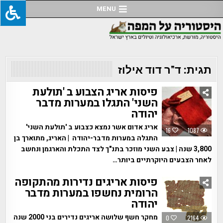
Ski
MENU
t
conten
תגית:
ד"ר דוד אילוז
פיסות אריג הצבוע ב 'תולעת
השני' התגלו במערות מדבר
יהודה
אריג אדום אשר נמצא כצבוע ב 'תולעת השני'
16
1087
התגלה במערות מדבר-יהודה | האריג, מתוארך בן
3,800 שנה | צבע השני מוזכר בתנ"ך לצד התכלת והארגמן ונחשב
לאחר הצבעים היוקרתיים ביותר…
פיסות אריגים נדירות מהתקופה
הרומית נחשפו במערות מדבר
יהודה
מחקר חשף שלושה אריגים נדירים בני 2000 שנה
0
2164