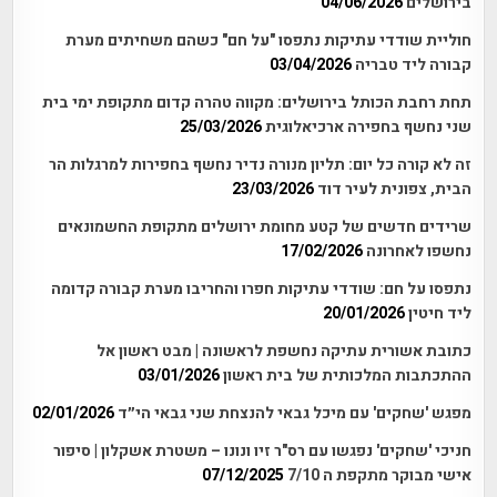
בירושלים
04/06/2026
חוליית שודדי עתיקות נתפסו "על חם" כשהם משחיתים מערת
קבורה ליד טבריה
03/04/2026
תחת רחבת הכותל בירושלים: מקווה טהרה קדום מתקופת ימי בית
שני נחשף בחפירה ארכיאלוגית
25/03/2026
זה לא קורה כל יום: תליון מנורה נדיר נחשף בחפירות למרגלות הר
הבית, צפונית לעיר דוד
23/03/2026
שרידים חדשים של קטע מחומת ירושלים מתקופת החשמונאים
נחשפו לאחרונה
17/02/2026
נתפסו על חם: שודדי עתיקות חפרו והחריבו מערת קבורה קדומה
ליד חיטין
20/01/2026
כתובת אשורית עתיקה נחשפת לראשונה | מבט ראשון אל
ההתכתבות המלכותית של בית ראשון
03/01/2026
מפגש 'שחקים' עם מיכל גבאי להנצחת שני גבאי הי״ד
02/01/2026
חניכי 'שחקים' נפגשו עם רס"ר זיו ונונו – משטרת אשקלון | סיפור
אישי מבוקר מתקפת ה 7/10
07/12/2025