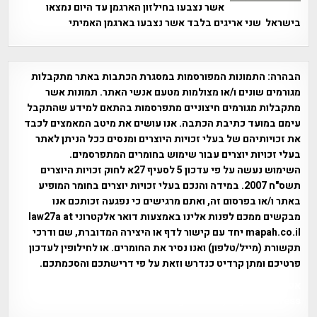
אשר נצבעו בחילזון הארגמן עד היום נמצאו
בישראל שני אריגים בלבד אשר נצבעו בארגמן האמיתי
הבהרה:
התמונות המפורסמות במסגרת הכתבות באתר מתקבלות
מגורמים שונים ו/או מצולמות מטעם אנשי האתר. תמונות אשר
מתקבלות מגורמים חיצוניים מתפרסמות בהתאם למידע שהתקבל
עימם במועד כתיבת הכתבה. אנו עושים את מיטב המאמצים לכבד
את זכויותיהם של בעלי זכויות היוצרים ומנסים ככל הניתן לאתר
בעלי זכויות יוצרים עבור שימוש בחומרים המתפרסמים.
השימוש נעשה על פי עדכון 5 לסעיף 27א לחוק זכויות היוצרים
תשס"ח 2007. במידה והנכם בעלי זכויות יוצרים בחומר המופיע
באתר ו/או בפרסום זה, ואתם מרגישים כי נפגעה זכותכם אנו
מבקשים ממכם לפנות אלינו באמצעות דואר אלקטרוני law27a at
mapah.co.il יחד עם קישור לדף או היצירה המדוברת, שם ודרכי
תקשורת (מייל/טלפון) ואנו נסיר את החומרים. או לחילופין לעדכון
פרטיכם ומתן קרדיט כנדרש וזאת על פי דרישתכם והסכמתכם.
אפי אליאן , היסטוריה על המפה , פרוייקט טיגארט , Efi Elian ,
Tegart Fort , tegart fortress