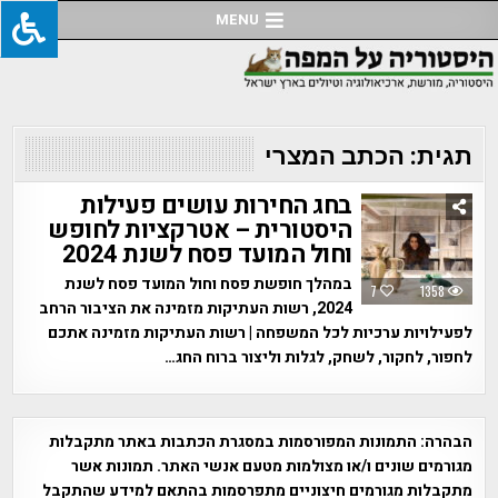
Ski
MENU
t
conten
תגית:
הכתב המצרי
בחג החירות עושים פעילות
היסטורית – אטרקציות לחופש
וחול המועד פסח לשנת 2024
במהלך חופשת פסח וחול המועד פסח לשנת
7
1358
2024, רשות העתיקות מזמינה את הציבור הרחב
לפעילויות ערכיות לכל המשפחה | רשות העתיקות מזמינה אתכם
לחפור, לחקור, לשחק, לגלות וליצור ברוח החג…
הבהרה:
התמונות המפורסמות במסגרת הכתבות באתר מתקבלות
מגורמים שונים ו/או מצולמות מטעם אנשי האתר. תמונות אשר
מתקבלות מגורמים חיצוניים מתפרסמות בהתאם למידע שהתקבל