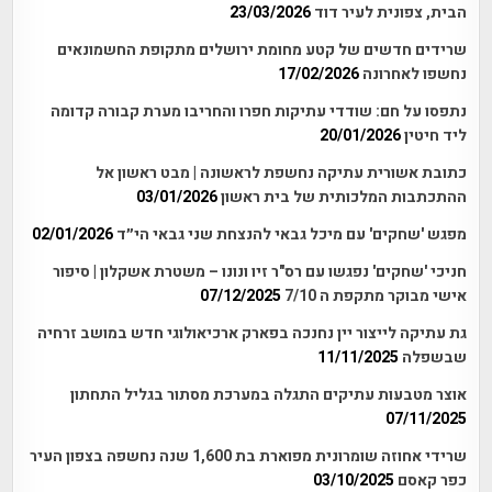
הבית, צפונית לעיר דוד
23/03/2026
שרידים חדשים של קטע מחומת ירושלים מתקופת החשמונאים
נחשפו לאחרונה
17/02/2026
נתפסו על חם: שודדי עתיקות חפרו והחריבו מערת קבורה קדומה
ליד חיטין
20/01/2026
כתובת אשורית עתיקה נחשפת לראשונה | מבט ראשון אל
ההתכתבות המלכותית של בית ראשון
03/01/2026
מפגש 'שחקים' עם מיכל גבאי להנצחת שני גבאי הי״ד
02/01/2026
חניכי 'שחקים' נפגשו עם רס"ר זיו ונונו – משטרת אשקלון | סיפור
אישי מבוקר מתקפת ה 7/10
07/12/2025
גת עתיקה לייצור יין נחנכה בפארק ארכיאולוגי חדש במושב זרחיה
שבשפלה
11/11/2025
אוצר מטבעות עתיקים התגלה במערכת מסתור בגליל התחתון
07/11/2025
שרידי אחוזה שומרונית מפוארת בת 1,600 שנה נחשפה בצפון העיר
כפר קאסם
03/10/2025