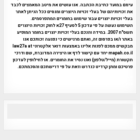
עימם במועד כתיבת הכתבה. אנו עושים את מיטב המאמצים לכבד
את זכויותיהם של בעלי זכויות היוצרים ומנסים ככל הניתן לאתר
בעלי זכויות יוצרים עבור שימוש בחומרים המתפרסמים.
השימוש נעשה על פי עדכון 5 לסעיף 27א לחוק זכויות היוצרים
תשס"ח 2007. במידה והנכם בעלי זכויות יוצרים בחומר המופיע
באתר ו/או בפרסום זה, ואתם מרגישים כי נפגעה זכותכם אנו
מבקשים ממכם לפנות אלינו באמצעות דואר אלקטרוני law27a at
mapah.co.il יחד עם קישור לדף או היצירה המדוברת, שם ודרכי
תקשורת (מייל/טלפון) ואנו נסיר את החומרים. או לחילופין לעדכון
פרטיכם ומתן קרדיט כנדרש וזאת על פי דרישתכם והסכמתכם.
אפי אליאן , היסטוריה על המפה , פרוייקט טיגארט , Efi Elian ,
Tegart Fort , tegart fortress