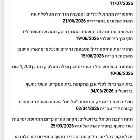
11/07/2026
היסטוריה מתחת לרגליים | המערה הנדירה מטלטלת את
הארכיאולוגים בפוריידיס
21/06/2026
תעלומה מתחת לפני השטח: המנהרה הקדומה שנחשפה ליד
הקיבוץ הירושלמי
19/06/2026
החזירו את ההיסטוריה! מטבעות נדירים שנעלמו מהארץ הושבו
מארצות הברית
15/06/2026
הפתעה במכתש הילד שהרים אבן וגילה פסלון קדום בן 1,700 שנה
10/06/2026
בית יוצר גדול לכלי אבן מתקופת בית המקדש השני נחשף
בירושלים
04/06/2026
חוליית שודדי עתיקות נתפסו "על חם" כשהם משחיתים מערת
קבורה ליד טבריה
03/04/2026
תחת רחבת הכותל בירושלים: מקווה טהרה קדום מתקופת ימי בית
שני נחשף בחפירה ארכיאלוגית
25/03/2026
זה לא קורה כל יום: תליון מנורה נדיר נחשף בחפירות למרגלות הר