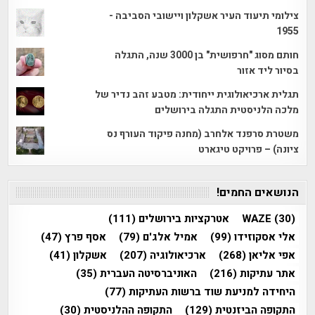
צילומי תיעוד העיר אשקלון ויישובי הסביבה -
1955
חותם מסוג "חרפושית" בן 3000 שנה, התגלה
בסיור ליד אזור
תגלית ארכיאולוגית ייחודית: מטבע זהב נדיר של
מלכה הלניסטית התגלה בירושלים
משטרת סרפנד אלחרב (מחנה פיקוד העורף נס
ציונה) – פרויקט טיגארט
הנושאים החמים!
(30)
WAZE
אטרקציות בירושלים
(111)
אלי אסקוזידו
(99)
אמיל אלג'ם
(79)
אסף פרץ
(47)
אפי אליאן
(268)
ארכיאולוגיה
(207)
אשקלון
(41)
אתר עתיקות
(216)
האוניברסיטה העברית
(35)
היחידה למניעת שוד ברשות העתיקות
(77)
התקופה הביזנטית
(129)
התקופה ההלניסטית
(30)