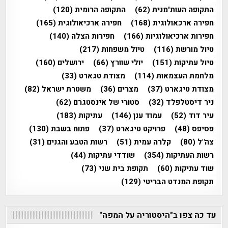
התקופה העות'מנית
(62)
התקופה הרומית
(120)
חפירה ארכאולוגית
(168)
חפירה ארכיאולוגית
(165)
חפירות ארכיאולוגיות
(166)
חפירות הצלה
(140)
טיול מורשת
(116)
טיול משפחות
(217)
טיול עתיקות
(151)
יולי שוורץ
(66)
ירושלים
(160)
מלחמת העצמאות
(114)
מצודת טגארט
(33)
מצודת טיגארט
(37)
מצרים
(36)
משטרת ישראל
(82)
ניר דיסטלפלד
(32)
סטורי של אינסטגרם
(62)
עיר דוד
(52)
עמוד ענן
(146)
עתיקות
(183)
פסיפס
(48)
פרויקט טיגארט
(37)
פתוח בשבת
(130)
צה"ל
(80)
קלרה עמית
(51)
רשות הטבע והגנים
(31)
רשות העתיקות
(354)
שודדי עתיקות
(44)
שוד עתיקות
(60)
תקופת בית שני
(73)
תקופת המנדט הבריטי
(129)
עד כה צפו ב"היסטוריה על המפה"