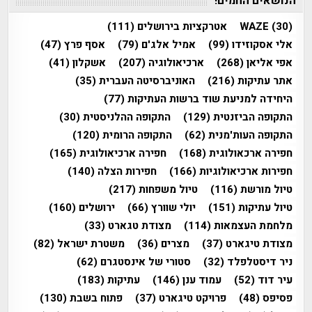
הנושאים החמים!
(30)
WAZE
אטרקציות בירושלים
(111)
אלי אסקוזידו
(99)
אמיל אלג'ם
(79)
אסף פרץ
(47)
אפי אליאן
(268)
ארכיאולוגיה
(207)
אשקלון
(41)
אתר עתיקות
(216)
האוניברסיטה העברית
(35)
היחידה למניעת שוד ברשות העתיקות
(77)
התקופה הביזנטית
(129)
התקופה ההלניסטית
(30)
התקופה העות'מנית
(62)
התקופה הרומית
(120)
חפירה ארכאולוגית
(168)
חפירה ארכיאולוגית
(165)
חפירות ארכיאולוגיות
(166)
חפירות הצלה
(140)
טיול מורשת
(116)
טיול משפחות
(217)
טיול עתיקות
(151)
יולי שוורץ
(66)
ירושלים
(160)
מלחמת העצמאות
(114)
מצודת טגארט
(33)
מצודת טיגארט
(37)
מצרים
(36)
משטרת ישראל
(82)
ניר דיסטלפלד
(32)
סטורי של אינסטגרם
(62)
עיר דוד
(52)
עמוד ענן
(146)
עתיקות
(183)
פסיפס
(48)
פרויקט טיגארט
(37)
פתוח בשבת
(130)