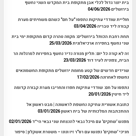
בית יוצר גדול לכלי אבן מתקופת בית המקדש השני נחשף
בירושלים
04/06/2026
חוליית שודדי עתיקות נתפסו "על חם" כשהם משחיתים מערת
קבורה ליד טבריה
03/04/2026
תחת רחבת הכותל בירושלים: מקווה טהרה קדום מתקופת ימי בית
שני נחשף בחפירה ארכיאלוגית
25/03/2026
זה לא קורה כל יום: תליון מנורה נדיר נחשף בחפירות למרגלות הר
הבית, צפונית לעיר דוד
23/03/2026
שרידים חדשים של קטע מחומת ירושלים מתקופת החשמונאים
נחשפו לאחרונה
17/02/2026
נתפסו על חם: שודדי עתיקות חפרו והחריבו מערת קבורה קדומה
ליד חיטין
20/01/2026
כתובת אשורית עתיקה נחשפת לראשונה | מבט ראשון אל
ההתכתבות המלכותית של בית ראשון
03/01/2026
מפגש 'שחקים' עם מיכל גבאי להנצחת שני גבאי הי״ד
02/01/2026
חניכי 'שחקים' נפגשו עם רס"ר זיו ונונו – משטרת אשקלון | סיפור