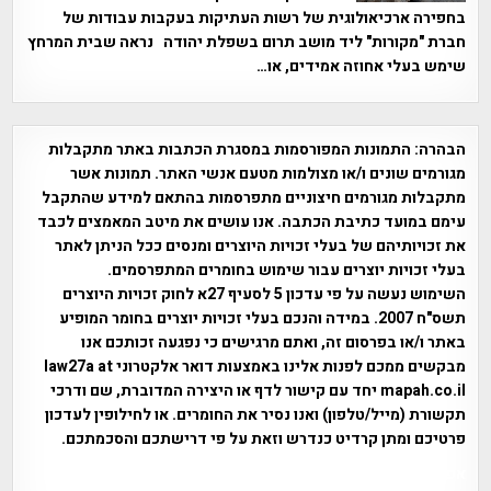
בחפירה ארכיאולוגית של רשות העתיקות בעקבות עבודות של
חברת "מקורות" ליד מושב תרום בשפלת יהודה נראה שבית המרחץ
שימש בעלי אחוזה אמידים, או…
הבהרה:
התמונות המפורסמות במסגרת הכתבות באתר מתקבלות
מגורמים שונים ו/או מצולמות מטעם אנשי האתר. תמונות אשר
מתקבלות מגורמים חיצוניים מתפרסמות בהתאם למידע שהתקבל
עימם במועד כתיבת הכתבה. אנו עושים את מיטב המאמצים לכבד
את זכויותיהם של בעלי זכויות היוצרים ומנסים ככל הניתן לאתר
בעלי זכויות יוצרים עבור שימוש בחומרים המתפרסמים.
השימוש נעשה על פי עדכון 5 לסעיף 27א לחוק זכויות היוצרים
תשס"ח 2007. במידה והנכם בעלי זכויות יוצרים בחומר המופיע
באתר ו/או בפרסום זה, ואתם מרגישים כי נפגעה זכותכם אנו
מבקשים ממכם לפנות אלינו באמצעות דואר אלקטרוני law27a at
mapah.co.il יחד עם קישור לדף או היצירה המדוברת, שם ודרכי
תקשורת (מייל/טלפון) ואנו נסיר את החומרים. או לחילופין לעדכון
פרטיכם ומתן קרדיט כנדרש וזאת על פי דרישתכם והסכמתכם.
אפי אליאן , היסטוריה על המפה , פרוייקט טיגארט , Efi Elian ,