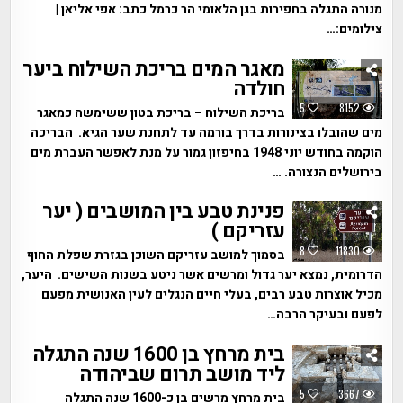
מנורה התגלה בחפירות בגן הלאומי הר כרמל כתב: אפי אליאן |
צילומים:…
מאגר המים בריכת השילוח ביער
חולדה
5
8152
בריכת השילוח – בריכת בטון ששימשה כמאגר
מים שהובלו בצינורות בדרך בורמה עד לתחנת שער הגיא. הבריכה
הוקמה בחודש יוני 1948 בחיפזון גמור על מנת לאפשר העברת מים
בירושלים הנצורה. …
פנינת טבע בין המושבים ( יער
עזריקם )
8
11830
בסמוך למושב עזריקם השוכן בגזרת שפלת החוף
הדרומית, נמצא יער גדול ומרשים אשר ניטע בשנות השישים. היער,
מכיל אוצרות טבע רבים, בעלי חיים הנגלים לעין האנושית מפעם
לפעם ובעיקר הרבה…
בית מרחץ בן 1600 שנה התגלה
ליד מושב תרום שביהודה
5
3667
בית מרחץ מרשים בן כ-1600 שנה התגלה