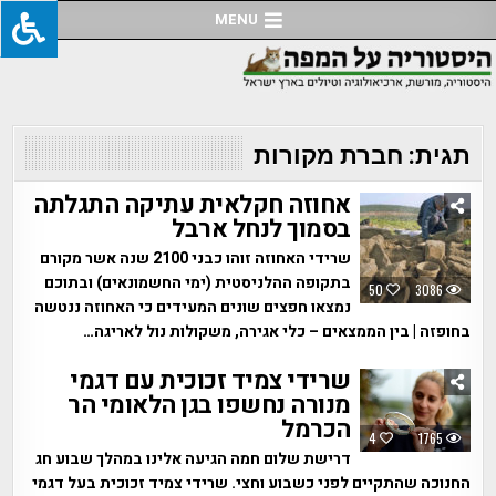
Ski
MENU
t
conten
תגית:
חברת מקורות
אחוזה חקלאית עתיקה התגלתה
בסמוך לנחל ארבל
שרידי האחוזה זוהו כבני 2100 שנה אשר מקורם
בתקופה ההלניסטית (ימי החשמונאים) ובתוכם
50
3086
נמצאו חפצים שונים המעידים כי האחוזה ננטשה
בחופזה | בין הממצאים – כלי אגירה, משקולות נול לאריגה…
שרידי צמיד זכוכית עם דגמי
מנורה נחשפו בגן הלאומי הר
הכרמל
4
1765
דרישת שלום חמה הגיעה אלינו במהלך שבוע חג
החנוכה שהתקיים לפני כשבוע וחצי. שרידי צמיד זכוכית בעל דגמי