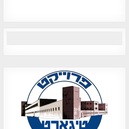
אפי אליאן , היסטוריה על המפה , פרוייקט טיגארט , Efi Elian ,
Tegart Fort , tegart fortress