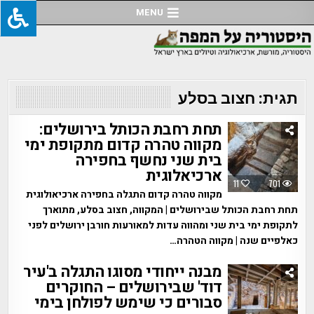
Ski
MENU
t
conten
תגית:
חצוב בסלע
תחת רחבת הכותל בירושלים:
מקווה טהרה קדום מתקופת ימי
בית שני נחשף בחפירה
ארכיאלוגית
11
701
מקווה טהרה קדום התגלה בחפירה ארכיאולוגית
תחת רחבת הכותל שבירושלים | המקווה, חצוב בסלע, מתוארך
לתקופת ימי בית שני ומהווה עדות למאורעות חורבן ירושלים לפני
כאלפיים שנה | מקווה הטהרה…
מבנה ייחודי מסוגו התגלה ב'עיר
דוד' שבירושלים – החוקרים
סבורים כי שימש לפולחן בימי