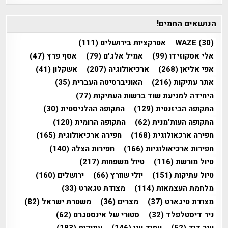
הנושאים החמים!
(30)
WAZE
אטרקציות בירושלים
(111)
אלי אסקוזידו
(99)
אמיל אלג'ם
(79)
אסף פרץ
(47)
אפי אליאן
(268)
ארכיאולוגיה
(207)
אשקלון
(41)
אתר עתיקות
(216)
האוניברסיטה העברית
(35)
היחידה למניעת שוד ברשות העתיקות
(77)
התקופה הביזנטית
(129)
התקופה ההלניסטית
(30)
התקופה העות'מנית
(62)
התקופה הרומית
(120)
חפירה ארכאולוגית
(168)
חפירה ארכיאולוגית
(165)
חפירות ארכיאולוגיות
(166)
חפירות הצלה
(140)
טיול מורשת
(116)
טיול משפחות
(217)
טיול עתיקות
(151)
יולי שוורץ
(66)
ירושלים
(160)
מלחמת העצמאות
(114)
מצודת טגארט
(33)
מצודת טיגארט
(37)
מצרים
(36)
משטרת ישראל
(82)
ניר דיסטלפלד
(32)
סטורי של אינסטגרם
(62)
עיר דוד
(52)
עמוד ענן
(146)
עתיקות
(183)