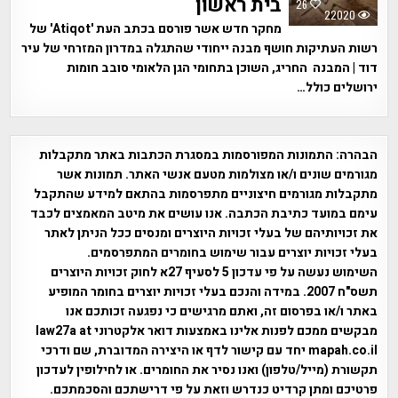
בית ראשון
26
22020
מחקר חדש אשר פורסם בכתב העת 'Atiqot' של
רשות העתיקות חושף מבנה ייחודי שהתגלה במדרון המזרחי של עיר
דוד | המבנה החריג, השוכן בתחומי הגן הלאומי סובב חומות
ירושלים כולל…
הבהרה:
התמונות המפורסמות במסגרת הכתבות באתר מתקבלות
מגורמים שונים ו/או מצולמות מטעם אנשי האתר. תמונות אשר
מתקבלות מגורמים חיצוניים מתפרסמות בהתאם למידע שהתקבל
עימם במועד כתיבת הכתבה. אנו עושים את מיטב המאמצים לכבד
את זכויותיהם של בעלי זכויות היוצרים ומנסים ככל הניתן לאתר
בעלי זכויות יוצרים עבור שימוש בחומרים המתפרסמים.
השימוש נעשה על פי עדכון 5 לסעיף 27א לחוק זכויות היוצרים
תשס"ח 2007. במידה והנכם בעלי זכויות יוצרים בחומר המופיע
באתר ו/או בפרסום זה, ואתם מרגישים כי נפגעה זכותכם אנו
מבקשים ממכם לפנות אלינו באמצעות דואר אלקטרוני law27a at
mapah.co.il יחד עם קישור לדף או היצירה המדוברת, שם ודרכי
תקשורת (מייל/טלפון) ואנו נסיר את החומרים. או לחילופין לעדכון
פרטיכם ומתן קרדיט כנדרש וזאת על פי דרישתכם והסכמתכם.