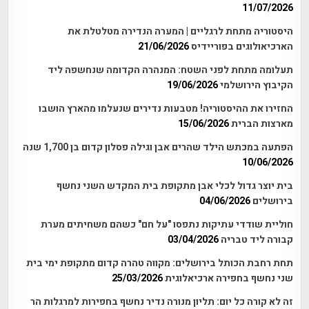
11/07/2026
היסטוריה מתחת לרגליים | המערה הנדירה מטלטלת את
הארכיאולוגים בפוריידיס
21/06/2026
תעלומה מתחת לפני השטח: המנהרה הקדומה שנחשפה ליד
הקיבוץ הירושלמי
19/06/2026
החזירו את ההיסטוריה! מטבעות נדירים שנעלמו מהארץ הושבו
מארצות הברית
15/06/2026
הפתעה במכתש הילד שהרים אבן וגילה פסלון קדום בן 1,700 שנה
10/06/2026
בית יוצר גדול לכלי אבן מתקופת בית המקדש השני נחשף
בירושלים
04/06/2026
חוליית שודדי עתיקות נתפסו "על חם" כשהם משחיתים מערת
קבורה ליד טבריה
03/04/2026
תחת רחבת הכותל בירושלים: מקווה טהרה קדום מתקופת ימי בית
שני נחשף בחפירה ארכיאלוגית
25/03/2026
זה לא קורה כל יום: תליון מנורה נדיר נחשף בחפירות למרגלות הר