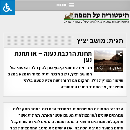
Ski
MENU
t
conten
תגית:
מושב יציץ
תחנת הרכבת נענה – או תחנת
נען
מזרחית לתחומי קיבוץ נען לבין חלקו הצפוני של
4
4159
המושב יציץ, ניצב מבנה ותיק מאוד הנמצא במצב
שימור מצויין לגילו. המקום מגודר והגישה אליו כמעט בלתי
אפשרית, אך מסתיר בחובו היסטוריה…
הבהרה:
התמונות המפורסמות במסגרת הכתבות באתר מתקבלות
מגורמים שונים ו/או מצולמות מטעם אנשי האתר. תמונות אשר
מתקבלות מגורמים חיצוניים מתפרסמות בהתאם למידע שהתקבל
עימם במועד כתיבת הכתבה. אנו עושים את מיטב המאמצים לכבד