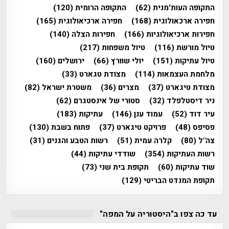
התקופה העות'מנית
(62)
התקופה הרומית
(120)
חפירה ארכאולוגית
(168)
חפירה ארכיאולוגית
(165)
חפירות ארכיאולוגיות
(166)
חפירות הצלה
(140)
טיול מורשת
(116)
טיול משפחות
(217)
טיול עתיקות
(151)
יולי שוורץ
(66)
ירושלים
(160)
מלחמת העצמאות
(114)
מצודת טגארט
(33)
מצודת טיגארט
(37)
מצרים
(36)
משטרת ישראל
(82)
ניר דיסטלפלד
(32)
סטורי של אינסטגרם
(62)
עיר דוד
(52)
עמוד ענן
(146)
עתיקות
(183)
פסיפס
(48)
פרויקט טיגארט
(37)
פתוח בשבת
(130)
צה"ל
(80)
קלרה עמית
(51)
רשות הטבע והגנים
(31)
רשות העתיקות
(354)
שודדי עתיקות
(44)
שוד עתיקות
(60)
תקופת בית שני
(73)
תקופת המנדט הבריטי
(129)
עד כה צפו ב"היסטוריה על המפה"