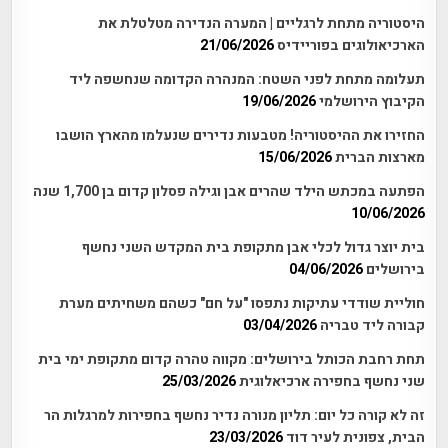
היסטוריה מתחת לרגליים | המערה הנדירה מטלטלת את
הארכיאולוגים בפוריידיס
21/06/2026
תעלומה מתחת לפני השטח: המנהרה הקדומה שנחשפה ליד
הקיבוץ הירושלמי
19/06/2026
החזירו את ההיסטוריה! מטבעות נדירים שנעלמו מהארץ הושבו
מארצות הברית
15/06/2026
הפתעה במכתש הילד שהרים אבן וגילה פסלון קדום בן 1,700 שנה
10/06/2026
בית יוצר גדול לכלי אבן מתקופת בית המקדש השני נחשף
בירושלים
04/06/2026
חוליית שודדי עתיקות נתפסו "על חם" כשהם משחיתים מערת
קבורה ליד טבריה
03/04/2026
תחת רחבת הכותל בירושלים: מקווה טהרה קדום מתקופת ימי בית
שני נחשף בחפירה ארכיאלוגית
25/03/2026
זה לא קורה כל יום: תליון מנורה נדיר נחשף בחפירות למרגלות הר
הבית, צפונית לעיר דוד
23/03/2026