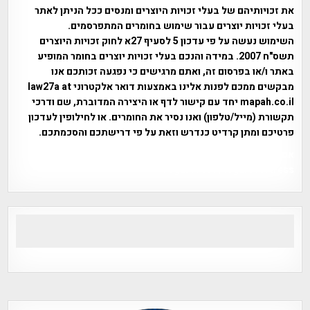
את זכויותיהם של בעלי זכויות היוצרים ומנסים ככל הניתן לאתר
בעלי זכויות יוצרים עבור שימוש בחומרים המתפרסמים.
השימוש נעשה על פי עדכון 5 לסעיף 27א לחוק זכויות היוצרים
תשס"ח 2007. במידה והנכם בעלי זכויות יוצרים בחומר המופיע
באתר ו/או בפרסום זה, ואתם מרגישים כי נפגעה זכותכם אנו
מבקשים ממכם לפנות אלינו באמצעות דואר אלקטרוני law27a at
mapah.co.il יחד עם קישור לדף או היצירה המדוברת, שם ודרכי
תקשורת (מייל/טלפון) ואנו נסיר את החומרים. או לחילופין לעדכון
פרטיכם ומתן קרדיט כנדרש וזאת על פי דרישתכם והסכמתכם.
אפי אליאן , היסטוריה על המפה , פרוייקט טיגארט , Efi Elian ,
Tegart Fort , tegart fortress