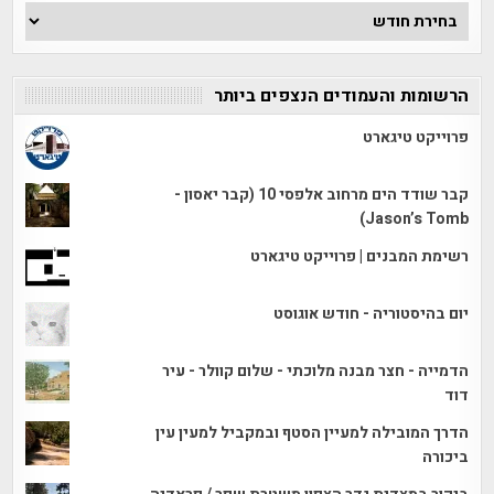
ארכיון
הכתבות
הרשומות והעמודים הנצפים ביותר
פרוייקט טיגארט
קבר שודד הים מרחוב אלפסי 10 (קבר יאסון -
Jason’s Tomb)
רשימת המבנים | פרוייקט טיגארט
יום בהיסטוריה - חודש אוגוסט
הדמייה - חצר מבנה מלוכתי - שלום קוולר - עיר
דוד
הדרך המובילה למעיין הסטף ובמקביל למעין עין
ביכורה