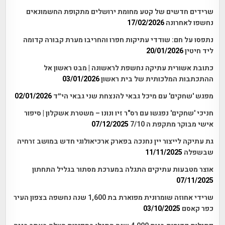
שרידים חדשים של קטע מחומת ירושלים מתקופת החשמונאים
נחשפו לאחרונה
17/02/2026
נתפסו על חם: שודדי עתיקות חפרו והחריבו מערת קבורה קדומה
ליד חיטין
20/01/2026
כתובת אשורית עתיקה נחשפת לראשונה | מבט ראשון אל
ההתכתבות המלכותית של בית ראשון
03/01/2026
מפגש 'שחקים' עם מיכל גבאי להנצחת שני גבאי הי״ד
02/01/2026
חניכי 'שחקים' נפגשו עם רס"ר זיו ונונו – משטרת אשקלון | סיפור
אישי מבוקר מתקפת ה 7/10
07/12/2025
גת עתיקה לייצור יין נחנכה בפארק ארכיאולוגי חדש במושב זרחיה
שבשפלה
11/11/2025
אוצר מטבעות עתיקים התגלה במערכת מסתור בגליל התחתון
07/11/2025
שרידי אחוזה שומרונית מפוארת בת 1,600 שנה נחשפה בצפון העיר
כפר קאסם
03/10/2025