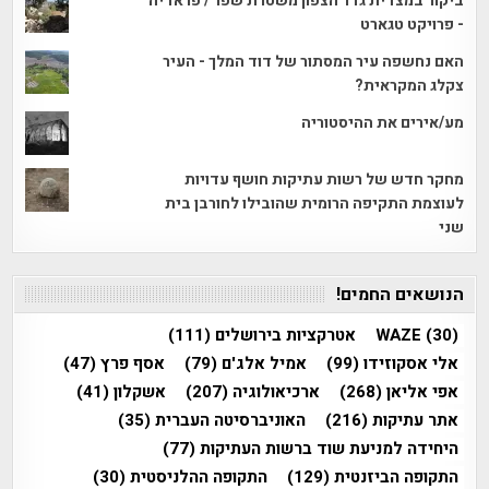
ביקור במצדית גדר הצפון משטרת שפר / פראדיה
- פרויקט טגארט
האם נחשפה עיר המסתור של דוד המלך - העיר
צקלג המקראית?
מע/אירים את ההיסטוריה
מחקר חדש של רשות עתיקות חושף עדויות
לעוצמת התקיפה הרומית שהובילו לחורבן בית
שני
הנושאים החמים!
(30)
WAZE
אטרקציות בירושלים
(111)
אלי אסקוזידו
(99)
אמיל אלג'ם
(79)
אסף פרץ
(47)
אפי אליאן
(268)
ארכיאולוגיה
(207)
אשקלון
(41)
אתר עתיקות
(216)
האוניברסיטה העברית
(35)
היחידה למניעת שוד ברשות העתיקות
(77)
התקופה הביזנטית
(129)
התקופה ההלניסטית
(30)