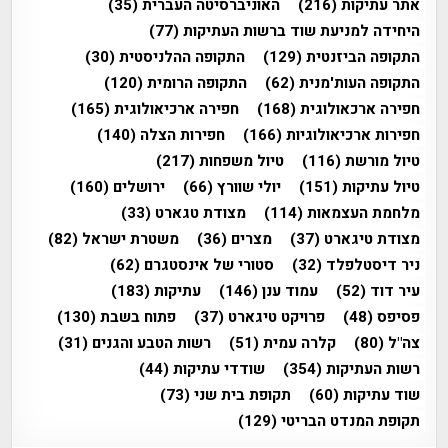
אתר עתיקות
(216)
האוניברסיטה העברית
(35)
היחידה למניעת שוד ברשות העתיקות
(77)
התקופה הביזנטית
(129)
התקופה ההלניסטית
(30)
התקופה העות'מנית
(62)
התקופה הרומית
(120)
חפירה ארכאולוגית
(168)
חפירה ארכיאולוגית
(165)
חפירות ארכיאולוגיות
(166)
חפירות הצלה
(140)
טיול מורשת
(116)
טיול משפחות
(217)
טיול עתיקות
(151)
יולי שוורץ
(66)
ירושלים
(160)
מלחמת העצמאות
(114)
מצודת טגארט
(33)
מצודת טיגארט
(37)
מצרים
(36)
משטרת ישראל
(82)
ניר דיסטלפלד
(32)
סטורי של אינסטגרם
(62)
עיר דוד
(52)
עמוד ענן
(146)
עתיקות
(183)
פסיפס
(48)
פרויקט טיגארט
(37)
פתוח בשבת
(130)
צה"ל
(80)
קלרה עמית
(51)
רשות הטבע והגנים
(31)
רשות העתיקות
(354)
שודדי עתיקות
(44)
שוד עתיקות
(60)
תקופת בית שני
(73)
תקופת המנדט הבריטי
(129)