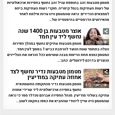
מטמון מטבעות זהב בתוספת עגיל זהב נחשף בחפירות ארכאולוגיות
של רשות העתיקות בנמל קיסריה. חוקרי רשות העתיקות ביחס
לממצאים הנדירים: נראה שהמטמון הינו עדות אילמת לאחד
מהאירועים הדרמטיים בהיסטוריה של…
אוצר מטבעות בן 1400 שנה
נחשף ליד עין חמד
5
2925
מטמון מטבעות עתיקים נחשף במהלך חפירות
הצלה בתחומי שטח הנועד להרחבת כביש 1 בסמוך לעין חמד.
המטמון נמצא תחת הריסות מבנה ששימש ככל הנראה את הצליינים
הנוצרים בדרכם לירושלים. כתב:…
מטמון מטבעות נדיר נחשף לצד
אחוזה עתיקה במודיעין
מטמון מטבעות נדיר מהתקופה החשמונאית
4
4212
נחשף בחפירה ארכיאולוגית ליד שרידי אחוזה
עתיקה בשלהי מודיעין. מנהל החפירה אברהם טנדלר מסר כי נראה
שהמטמון היה שייך ליהודי שהחביא את כספו בתקווה לשוב…