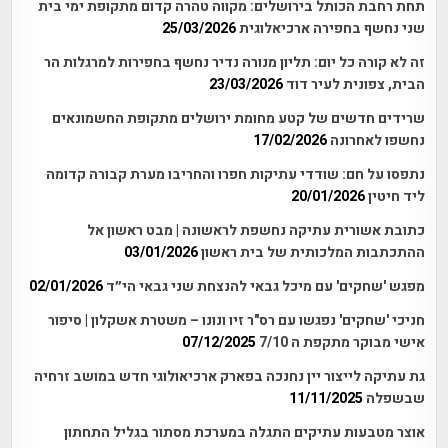
תחת רחבת הכותל בירושלים: מקווה טהרה קדום מתקופת ימי בית
שני נחשף בחפירה ארכיאלוגית
25/03/2026
זה לא קורה כל יום: תליון מנורה נדיר נחשף בחפירות למרגלות הר
הבית, צפונית לעיר דוד
23/03/2026
שרידים חדשים של קטע מחומת ירושלים מתקופת החשמונאים
נחשפו לאחרונה
17/02/2026
נתפסו על חם: שודדי עתיקות חפרו והחריבו מערת קבורה קדומה
ליד חיטין
20/01/2026
כתובת אשורית עתיקה נחשפת לראשונה | מבט ראשון אל
ההתכתבות המלכותית של בית ראשון
03/01/2026
מפגש 'שחקים' עם מיכל גבאי להנצחת שני גבאי הי״ד
02/01/2026
חניכי 'שחקים' נפגשו עם רס"ר זיו ונונו – משטרת אשקלון | סיפור
אישי מבוקר מתקפת ה 7/10
07/12/2025
גת עתיקה לייצור יין נחנכה בפארק ארכיאולוגי חדש במושב זרחיה
שבשפלה
11/11/2025
אוצר מטבעות עתיקים התגלה במערכת מסתור בגליל התחתון