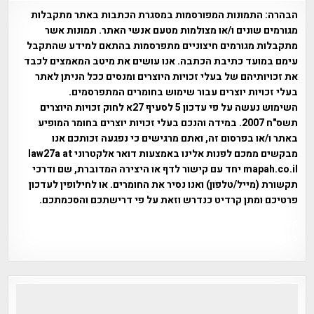
הבהרה:
התמונות המפורסמות במסגרת הכתבות באתר מתקבלות
מגורמים שונים ו/או מצולמות מטעם אנשי האתר. תמונות אשר
מתקבלות מגורמים חיצוניים מתפרסמות בהתאם למידע שהתקבל
עימם במועד כתיבת הכתבה. אנו עושים את מיטב המאמצים לכבד
את זכויותיהם של בעלי זכויות היוצרים ומנסים ככל הניתן לאתר
בעלי זכויות יוצרים עבור שימוש בחומרים המתפרסמים.
השימוש נעשה על פי עדכון 5 לסעיף 27א לחוק זכויות היוצרים
תשס"ח 2007. במידה והנכם בעלי זכויות יוצרים בחומר המופיע
באתר ו/או בפרסום זה, ואתם מרגישים כי נפגעה זכותכם אנו
מבקשים ממכם לפנות אלינו באמצעות דואר אלקטרוני law27a at
mapah.co.il יחד עם קישור לדף או היצירה המדוברת, שם ודרכי
תקשורת (מייל/טלפון) ואנו נסיר את החומרים. או לחילופין לעדכון
פרטיכם ומתן קרדיט כנדרש וזאת על פי דרישתכם והסכמתכם.
אפי אליאן , היסטוריה על המפה , פרוייקט טיגארט , Efi Elian ,
Tegart Fort , tegart fortress