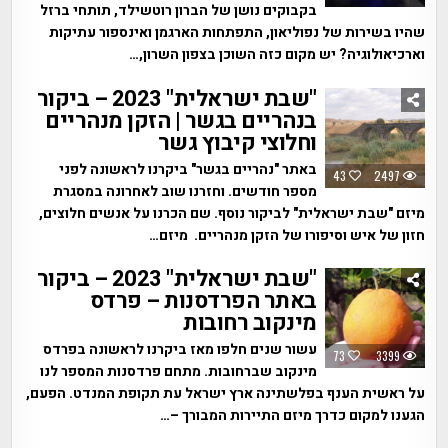
בקבוקים נושן של הברון רוטשילד, תותחי ברזל
שהיו בשירות של נפוליאון, התפתחות הארגמן ואינספור עתיקות
וארכיאולוגיה? יש מקום כזה השוכן בצפון השרון,…
"שבת ישראלית" 2023 – ביקור
בנהריים בגשר | הזקן מנהריים
וחלוצי קיבוץ גשר
באתר "נהריים בגשר" ביקרנו לראשונה לפני
43
2497
מספר חודשים. וחזרנו שוב לאחרונה במסגרת
מיזם "שבת ישראלית" לביקור נוסף. שם הכרנו על אנשים חלוצים,
חזון של איש וסיפורו של הזקן מנהריים. מיזם…
"שבת ישראלית" 2023 – ביקור
באתר הפרדסנות – פרדס
מינקוב רחובות
עשור שנים חלפו מאז ביקרנו לראשונה בפרדס
73
3399
מינקוב שברחובות. מתחם פרדסנות המספר לנו
על ראשית הענף בפלשתינה ארץ ישראל עת תקופת המנדט. הפעם,
הגענו למקום כדרך מיזם התיירות המבורך –…