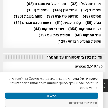
ניר דיסטלפלד
(32)
סטורי של אינסטגרם
(62)
עיר דוד
(52)
עמוד ענן
(146)
עתיקות
(183)
פסיפס
(48)
פרויקט טיגארט
(37)
פתוח בשבת
(130)
צה"ל
(80)
קלרה עמית
(51)
רשות הטבע והגנים
(31)
רשות העתיקות
(354)
שודדי עתיקות
(44)
שוד עתיקות
(60)
תקופת בית שני
(73)
תקופת המנדט הבריטי
(129)
עד כה צפו ב"היסטוריה על המפה"
2,510,136 מבקרים
היסטוריה על המפה
אנו משתמשים בקובצי Cookie כדי לשפר את
חוויית המשתמש שלך. המשך השימוש באתר מהווה הסכמה לשימוש
היסטוריה על המפה 2011-2026 | פרוייקט טיגארט 2012-2026|
www.mapah.co.il | www.tegart.uk
בקובצי עוגיות.
אישור
מדיניות הפרטיות