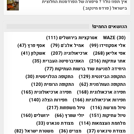
איך תפוז נולד ? סיפורה של הפרדסנות החלוצית
בישראל ( פרדס מינקוב )
הנושאים החמים!
(30)
WAZE
אטרקציות בירושלים
(111)
אלי אסקוזידו
(99)
אמיל אלג'ם
(79)
אסף פרץ
(47)
אפי אליאן
(268)
ארכיאולוגיה
(207)
אשקלון
(41)
אתר עתיקות
(216)
האוניברסיטה העברית
(35)
היחידה למניעת שוד ברשות העתיקות
(77)
התקופה הביזנטית
(129)
התקופה ההלניסטית
(30)
התקופה העות'מנית
(62)
התקופה הרומית
(120)
חפירה ארכאולוגית
(168)
חפירה ארכיאולוגית
(165)
חפירות ארכיאולוגיות
(166)
חפירות הצלה
(140)
טיול מורשת
(116)
טיול משפחות
(217)
טיול עתיקות
(151)
יולי שוורץ
(66)
ירושלים
(160)
מלחמת העצמאות
(114)
מצודת טגארט
(33)
מצודת טיגארט
(37)
מצרים
(36)
משטרת ישראל
(82)