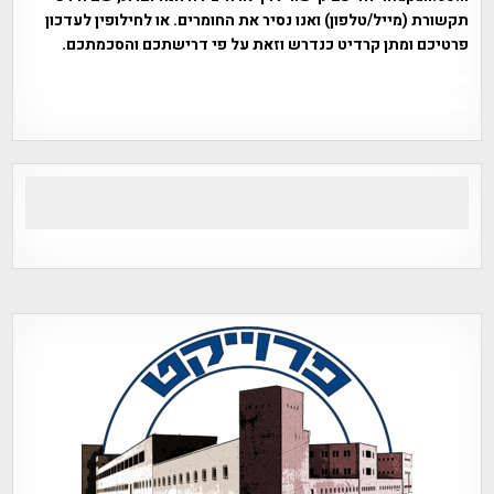
תקשורת (מייל/טלפון) ואנו נסיר את החומרים. או לחילופין לעדכון
פרטיכם ומתן קרדיט כנדרש וזאת על פי דרישתכם והסכמתכם.
אפי אליאן , היסטוריה על המפה , פרוייקט טיגארט , Efi Elian ,
Tegart Fort , tegart fortress