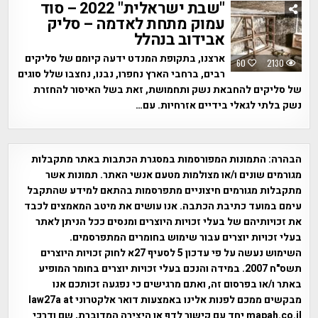
"שבת ישראלית" 2022 – סוד
עמוק מתחת לאדמה – סליק
אבידוב בנהלל
ארצנו, בתקופת המנדט ידעה קיומם של סליקים
60
2130
רבים, ברחבי הארץ נחפרו, נבנו, נחצבו שלל סוגים
של סליקים להחבאת נשק ותחמושת, זאת בשל האיסור להחזרת
נשק בלתי לגאלי בידיים אזרחיות. עם…
הבהרה:
התמונות המפורסמות במסגרת הכתבות באתר מתקבלות
מגורמים שונים ו/או מצולמות מטעם אנשי האתר. תמונות אשר
מתקבלות מגורמים חיצוניים מתפרסמות בהתאם למידע שהתקבל
עימם במועד כתיבת הכתבה. אנו עושים את מיטב המאמצים לכבד
את זכויותיהם של בעלי זכויות היוצרים ומנסים ככל הניתן לאתר
בעלי זכויות יוצרים עבור שימוש בחומרים המתפרסמים.
השימוש נעשה על פי עדכון 5 לסעיף 27א לחוק זכויות היוצרים
תשס"ח 2007. במידה והנכם בעלי זכויות יוצרים בחומר המופיע
באתר ו/או בפרסום זה, ואתם מרגישים כי נפגעה זכותכם אנו
מבקשים ממכם לפנות אלינו באמצעות דואר אלקטרוני law27a at
mapah.co.il יחד עם קישור לדף או היצירה המדוברת, שם ודרכי