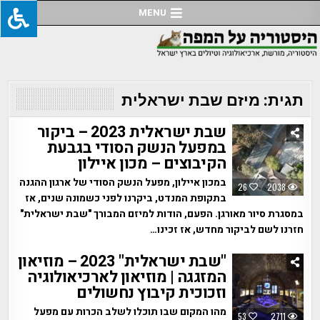
Ski
MENU
t
conten
תגית:
מיזם שבת ישראלית
שבת ישראלית 2023 – ביקור
במפעל הנשק הסודי בגבעת
הקיבוצים – מכון איילון
במכון איילון, מפעל הנשק הסודי של ארגון ההגנה
26
2038
בתקופת המנדט, ביקרנו לפני כשמונה שנים, אז
במסגרת סיור מאורגן. הפעם, הודות למיזם המבורך "שבת ישראלית"
חזרנו לשם לביקור מחדש, אז זכינו…
"שבת ישראלית" 2023 – מוזיאון
המזגגה | מוזיאון לארכיאולוגיה
וזכוכית קיבוץ נחשולים
מהו המקום שבו תוכלו לשלב הכרות עם מפעל
53
2711