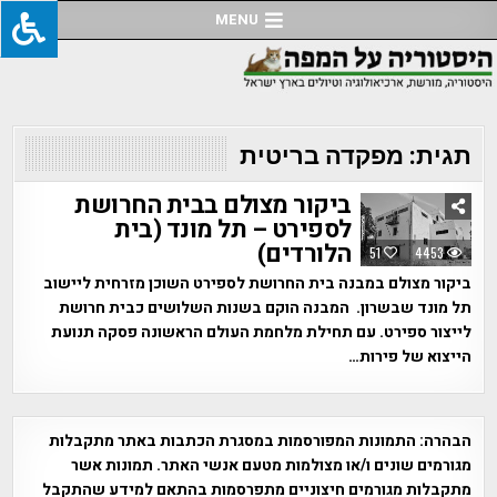
Ski
MENU
t
conten
תגית:
מפקדה בריטית
ביקור מצולם בבית החרושת
לספירט – תל מונד (בית
הלורדים)
51
4453
ביקור מצולם במבנה בית החרושת לספירט השוכן מזרחית ליישוב
תל מונד שבשרון. המבנה הוקם בשנות השלושים כבית חרושת
לייצור ספירט. עם תחילת מלחמת העולם הראשונה פסקה תנועת
הייצוא של פירות…
הבהרה:
התמונות המפורסמות במסגרת הכתבות באתר מתקבלות
מגורמים שונים ו/או מצולמות מטעם אנשי האתר. תמונות אשר
מתקבלות מגורמים חיצוניים מתפרסמות בהתאם למידע שהתקבל