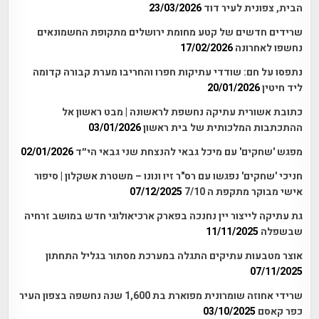
הבית, צפונית לעיר דוד
23/03/2026
שרידים חדשים של קטע מחומת ירושלים מתקופת החשמונאים
נחשפו לאחרונה
17/02/2026
נתפסו על חם: שודדי עתיקות חפרו והחריבו מערת קבורה קדומה
ליד חיטין
20/01/2026
כתובת אשורית עתיקה נחשפת לראשונה | מבט ראשון אל
ההתכתבות המלכותית של בית ראשון
03/01/2026
מפגש 'שחקים' עם מיכל גבאי להנצחת שני גבאי הי״ד
02/01/2026
חניכי 'שחקים' נפגשו עם רס"ר זיו ונונו – משטרת אשקלון | סיפור
אישי מבוקר מתקפת ה 7/10
07/12/2025
גת עתיקה לייצור יין נחנכה בפארק ארכיאולוגי חדש במושב זרחיה
שבשפלה
11/11/2025
אוצר מטבעות עתיקים התגלה במערכת מסתור בגליל התחתון
07/11/2025
שרידי אחוזה שומרונית מפוארת בת 1,600 שנה נחשפה בצפון העיר
כפר קאסם
03/10/2025