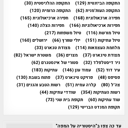
התקופה הביזנטית
(129)
התקופה ההלניסטית
(30)
התקופה העות'מנית
(62)
התקופה הרומית
(120)
חפירה ארכאולוגית
(168)
חפירה ארכיאולוגית
(165)
חפירות ארכיאולוגיות
(166)
חפירות הצלה
(140)
טיול מורשת
(116)
טיול משפחות
(217)
טיול עתיקות
(151)
יולי שוורץ
(66)
ירושלים
(160)
מלחמת העצמאות
(114)
מצודת טגארט
(33)
מצודת טיגארט
(37)
מצרים
(36)
משטרת ישראל
(82)
ניר דיסטלפלד
(32)
סטורי של אינסטגרם
(62)
עיר דוד
(52)
עמוד ענן
(146)
עתיקות
(183)
פסיפס
(48)
פרויקט טיגארט
(37)
פתוח בשבת
(130)
צה"ל
(80)
קלרה עמית
(51)
רשות הטבע והגנים
(31)
רשות העתיקות
(354)
שודדי עתיקות
(44)
שוד עתיקות
(60)
תקופת בית שני
(73)
תקופת המנדט הבריטי
(129)
עד כה צפו ב"היסטוריה על המפה"