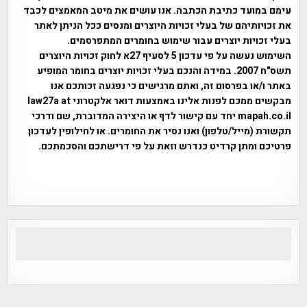
עימם במועד כתיבת הכתבה. אנו עושים את מיטב המאמצים לכבד
את זכויותיהם של בעלי זכויות היוצרים ומנסים ככל הניתן לאתר
בעלי זכויות יוצרים עבור שימוש בחומרים המתפרסמים.
השימוש נעשה על פי עדכון 5 לסעיף 27א לחוק זכויות היוצרים
תשס"ח 2007. במידה והנכם בעלי זכויות יוצרים בחומר המופיע
באתר ו/או בפרסום זה, ואתם מרגישים כי נפגעה זכותכם אנו
מבקשים ממכם לפנות אלינו באמצעות דואר אלקטרוני law27a at
mapah.co.il יחד עם קישור לדף או היצירה המדוברת, שם ודרכי
תקשורת (מייל/טלפון) ואנו נסיר את החומרים. או לחילופין לעדכון
פרטיכם ומתן קרדיט כנדרש וזאת על פי דרישתכם והסכמתכם.
אפי אליאן , היסטוריה על המפה , פרוייקט טיגארט , Efi Elian ,
Tegart Fort , tegart fortress