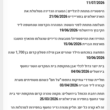
11/07/2026
היסטוריה מתחת לרגליים | המערה הנדירה מטלטלת את
הארכיאולוגים בפוריידיס
21/06/2026
תעלומה מתחת לפני השטח: המנהרה הקדומה שנחשפה ליד
הקיבוץ הירושלמי
19/06/2026
החזירו את ההיסטוריה! מטבעות נדירים שנעלמו מהארץ הושבו
מארצות הברית
15/06/2026
הפתעה במכתש הילד שהרים אבן וגילה פסלון קדום בן 1,700 שנה
10/06/2026
בית יוצר גדול לכלי אבן מתקופת בית המקדש השני נחשף
בירושלים
04/06/2026
חוליית שודדי עתיקות נתפסו "על חם" כשהם משחיתים מערת
קבורה ליד טבריה
03/04/2026
תחת רחבת הכותל בירושלים: מקווה טהרה קדום מתקופת ימי בית
שני נחשף בחפירה ארכיאלוגית
25/03/2026
זה לא קורה כל יום: תליון מנורה נדיר נחשף בחפירות למרגלות הר