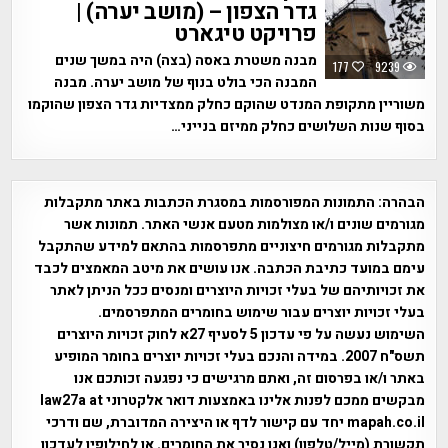
גדר הצפון – (מושב יערה) |
פרויקט טיגארט
מבנה משטרת באסה (בצה) היה במשך שנים
177
9239
המבנה הכי בולט בנוף של מושב יערה. מבנה
משוריין מתקופת המנדט שהוקם כחלק ממצדיות גדר הצפון שהוקמו
בסוף שנות השלושים כחלק ממיזם בנייני…
הבהרה:
התמונות המפורסמות במסגרת הכתבות באתר מתקבלות
מגורמים שונים ו/או מצולמות מטעם אנשי האתר. תמונות אשר
מתקבלות מגורמים חיצוניים מתפרסמות בהתאם למידע שהתקבל
עימם במועד כתיבת הכתבה. אנו עושים את מיטב המאמצים לכבד
את זכויותיהם של בעלי זכויות היוצרים ומנסים ככל הניתן לאתר
בעלי זכויות יוצרים עבור שימוש בחומרים המתפרסמים.
השימוש נעשה על פי עדכון 5 לסעיף 27א לחוק זכויות היוצרים
תשס"ח 2007. במידה והנכם בעלי זכויות יוצרים בחומר המופיע
באתר ו/או בפרסום זה, ואתם מרגישים כי נפגעה זכותכם אנו
מבקשים ממכם לפנות אלינו באמצעות דואר אלקטרוני law27a at
mapah.co.il יחד עם קישור לדף או היצירה המדוברת, שם ודרכי
תקשורת (מייל/טלפון) ואנו נסיר את החומרים. או לחילופין לעדכון