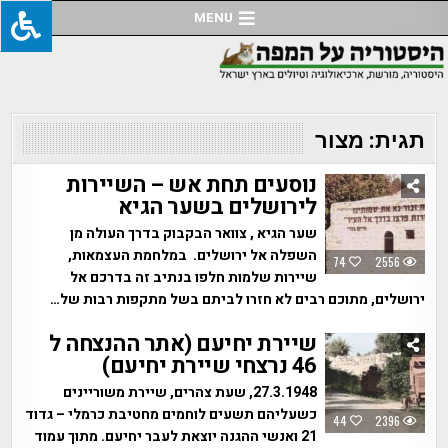
Ski
MENU
t
conten
תגית:
מצור
נוסעים תחת אש – השיירות
לירושלים בשער הגיא
שער הגיא , צוואר הבקבוק בדרך העולה מן
השפלה אל ירושלים. במלחמת העצמאות,
74
2556
שיירות שלמות חלפו בנתיב זה בדרכם אל
ירושלים, מתוכם רבים לא חזרו לביתם בשל מתקפות רבות של…
שיירת יחיעם (אתר ההנצחה ל
46 נרצחי שיירת יחיעם)
27.3.1948, שעת צהרים, שיירת משוריינים
כשעליהם תשעים לוחמים מחטיבת כרמלי – גדוד
44
2396
21 ואנשי ההגנה יוצאת לעבר יחיעם. מתוך עמוד