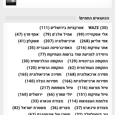
הנושאים החמים!
(30)
WAZE
אטרקציות בירושלים
(111)
אלי אסקוזידו
(99)
אמיל אלג'ם
(79)
אסף פרץ
(47)
אפי אליאן
(268)
ארכיאולוגיה
(207)
אשקלון
(41)
אתר עתיקות
(216)
האוניברסיטה העברית
(35)
היחידה למניעת שוד ברשות העתיקות
(77)
התקופה הביזנטית
(129)
התקופה ההלניסטית
(30)
התקופה העות'מנית
(62)
התקופה הרומית
(120)
חפירה ארכאולוגית
(168)
חפירה ארכיאולוגית
(165)
חפירות ארכיאולוגיות
(166)
חפירות הצלה
(140)
טיול מורשת
(116)
טיול משפחות
(217)
טיול עתיקות
(151)
יולי שוורץ
(66)
ירושלים
(160)
מלחמת העצמאות
(114)
מצודת טגארט
(33)
מצודת טיגארט
(37)
מצרים
(36)
משטרת ישראל
(82)
ניר דיסטלפלד
(32)
סטורי של אינסטגרם
(62)