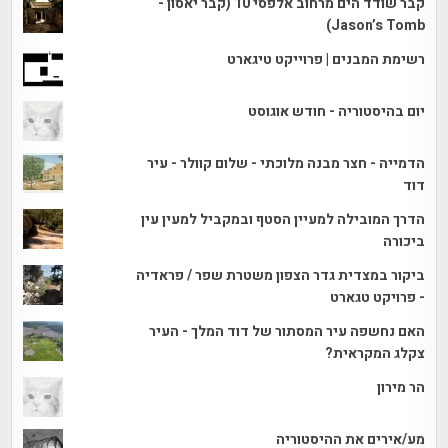
קבר שודד הים מרחוב אלפסי 10 (קבר יאסון -
Jason’s Tomb)
רשימת המבנים | פרוייקט טיגארט
יום בהיסטוריה - חודש אוגוסט
הדמייה - חצר מבנה מלוכתי - שלום קוולר - עיר
דוד
הדרך המובילה למעיין הסטף ובמקביל למעין עין
ביכורה
ביקור במצדית גדר הצפון משטרת שפר / פראדיה
- פרויקט טגארט
האם נחשפה עיר המסתור של דוד המלך - העיר
צקלג המקראית?
הר מירון
מע/אירים את ההיסטוריה