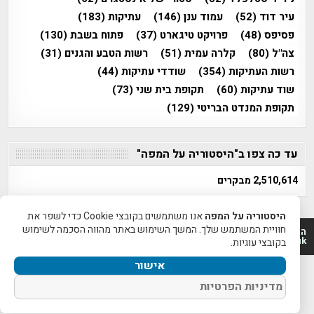
עיר דוד
(52)
עמוד ענן
(146)
עתיקות
(183)
פסיפס
(48)
פרויקט טיגארט
(37)
פתוח בשבת
(130)
צה"ל
(80)
קלרה עמית
(51)
רשות הטבע והגנים
(31)
רשות העתיקות
(354)
שודדי עתיקות
(44)
שוד עתיקות
(60)
תקופת בית שני
(73)
תקופת המנדט הבריטי
(129)
עד כה צפו ב"היסטוריה על המפה"
2,510,614 מבקרים
היסטוריה על המפה
אנו משתמשים בקובצי Cookie כדי לשפר את
חוויית המשתמש שלך. המשך השימוש באתר מהווה הסכמה לשימוש
היסטוריה על המפה 2011-2026 | פרוייקט טיגארט 2012-2026|
www.mapah.co.il | www.tegart.uk
בקובצי עוגיות.
אישור
מדיניות הפרטיות