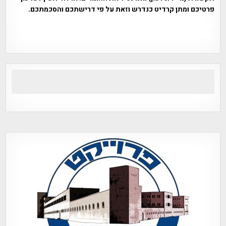
פרטיכם ומתן קרדיט כנדרש וזאת על פי דרישתכם והסכמתכם.
אפי אליאן , היסטוריה על המפה , פרוייקט טיגארט , Efi Elian ,
Tegart Fort , tegart fortress