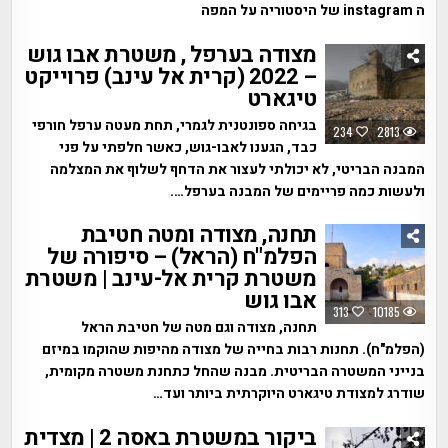
ה instagram של היסטוריה על המפה
מצודה בערפל , משטרת אבו גוש
– 2022 (קרית אל עינב) פרוייקט
טיגארט
בגיחה ספונטנית לגמרי, תחת מעטה ערפל חורפי
234
2813
כבד, הגענו לאבו-גוש, כאשר חלפתי על פני
המבנה הבריטי, לא יכולתי לעצור את הדחף לשלוף את המצלמה
ולעשות כמה פריימים של המבנה בערפל….
תחנה, מצודה ומטה חטיבת
הפלמ"ח (הראל) – סיפורה של
משטרת קרית אל-עינב | משטרת
אבו גוש
313
10185
תחנה, מצודה וגם מטה של חטיבת הראל
(הפלמ"ח). תחנות רבות בחייה של מצודה מהיפות שהוקמו במיזם
בנייני המשטרה הבריטית. מבנה שהחל כתחנת משטרה מקומית,
שודרג למצודת טיגארט היוקרתית ביותר ועד…
ביקור במשטרת באסה 2 | מצדית