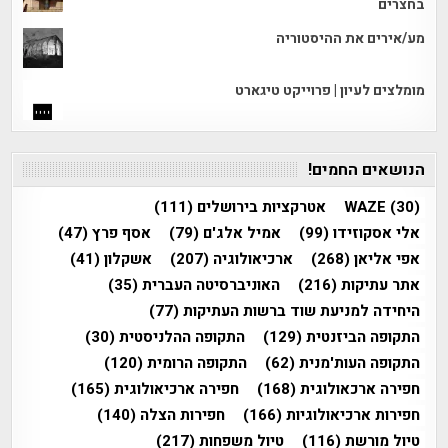
בחצרים
מע/אירים את ההיסטוריה
מומלצים לעיון | פרוייקט טיגארט
הנושאים החמים!
(30)
WAZE
אטרקציות בירושלים
(111)
אלי אסקוזידו
(99)
אמיל אלג'ם
(79)
אסף פרץ
(47)
אפי אליאן
(268)
ארכיאולוגיה
(207)
אשקלון
(41)
אתר עתיקות
(216)
האוניברסיטה העברית
(35)
היחידה למניעת שוד ברשות העתיקות
(77)
התקופה הביזנטית
(129)
התקופה ההלניסטית
(30)
התקופה העות'מנית
(62)
התקופה הרומית
(120)
חפירה ארכאולוגית
(168)
חפירה ארכיאולוגית
(165)
חפירות ארכיאולוגיות
(166)
חפירות הצלה
(140)
טיול מורשת
(116)
טיול משפחות
(217)