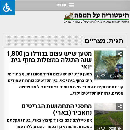
Ski
MENU
t
conten
תגית:
מצריים
מטען שיש עצום בגודלו בן 1,800
שנה התגלה במצולות בחוף בית
ינאי
מטען פריטי שיש עצום ונדיר מסוגו נחשף בתוך מי
46
1956
הים בחוף בית ינאי. בין הפריטים: כותרות עמודים
קורינתיות וקירות עמודי שיש עצומים באורכים של עד שישה
מטרים. נראה שהפריטים יקרי…
מחסני התחמושת הבריטים
נחאביר (בארי)
אם טיילתם לכם באזור קיבוץ בארי, בטח נתקלתם
בעשרות חומות אבן ובסמוך להם סוללות עפר
28
2801