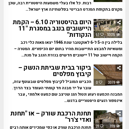
רבות. כל אלו בעלי משמעות היסטורית רבה, שכן
מקורם בתקופת המנדט הבריטי בפלשתינה ארץ ישראל…
היום בהיסטוריה 6.10 – הקמת
היישובים בנגב במסגרת "11
הנקודות"
57
10015
בלילה בין ה-5 ל-6 לאוקטובר שנת 1946 יצאו מאות כלי רכב
ומשאיות למבצע התיישבות מהיר בתום יום הכיפורים. המטרה –
הקמה ויישוב של 11 יישובים חדשים בגזרת הנגב על מנת…
ביקור בבית שביתת הנשק –
קיבוץ מפלסים
הכביש המוביל לקיבוץ מפלסים שבעוטף עזה,
0
3079
עובר על יד מבנה חד קומתי העומד בצד הדרך.
המבנה הכמעט רעוע ונטול הגג שניצב שם כמעט אלמוני , עבר
אינספור רגעים היסטוריים בדגש…
תחנת הרכבת שורק – או "תחנת
ואדי צ'רר"
21
7119
תחנת הרכבת שורק או כפי שמכירים אותה רבים