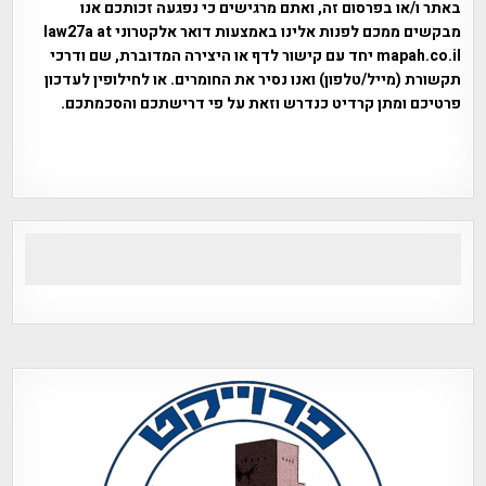
באתר ו/או בפרסום זה, ואתם מרגישים כי נפגעה זכותכם אנו
מבקשים ממכם לפנות אלינו באמצעות דואר אלקטרוני law27a at
mapah.co.il יחד עם קישור לדף או היצירה המדוברת, שם ודרכי
תקשורת (מייל/טלפון) ואנו נסיר את החומרים. או לחילופין לעדכון
פרטיכם ומתן קרדיט כנדרש וזאת על פי דרישתכם והסכמתכם.
אפי אליאן , היסטוריה על המפה , פרוייקט טיגארט , Efi Elian ,
Tegart Fort , tegart fortress