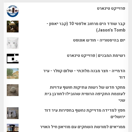
פרוייקט טיגארט
קבר שודד הים מרחוב אלפסי 10 (קבר יאסון -
Jason’s Tomb)
יום בהיסטוריה - חודש אוגוסט
רשימת המבנים | פרוייקט טיגארט
הדמייה - חצר מבנה מלוכתי - שלום קוולר - עיר
דוד
מחקר חדש של רשות עתיקות חושף עדויות
לעוצמת התקיפה הרומית שהובילו לחורבן בית
שני
חפץ למדידה מדוייקת נחשף בחפירות עיר דוד
ירושלים
ממריאים למורשת השחקים עם מוזיאון חיל האויר