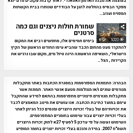
בעוצמה את מבנה הארמון האפאנדי. לאחר קרבות עקובים מדם יוצא
מפקד הבסיס בהחלטה להגן על הבודדים שנותרו בבית הקשתות
המפויח ועוזב…
שמורת חולות ניצנים וגם כמה
סרטנים
4
5323
בימים חמימים אלו, מחפשים רבים את המקום
להתקרר מעט מהחום הכבד שהביא עימו החודש הראשון של הקיץ
הישראלי, השאיפה הראשונה הינה טיול מים, מקום שבו נרגיש את
הקרירות , הצל…
הבהרה:
התמונות המפורסמות במסגרת הכתבות באתר מתקבלות
מגורמים שונים ו/או מצולמות מטעם אנשי האתר. תמונות אשר
מתקבלות מגורמים חיצוניים מתפרסמות בהתאם למידע שהתקבל
עימם במועד כתיבת הכתבה. אנו עושים את מיטב המאמצים לכבד
את זכויותיהם של בעלי זכויות היוצרים ומנסים ככל הניתן לאתר
בעלי זכויות יוצרים עבור שימוש בחומרים המתפרסמים.
השימוש נעשה על פי עדכון 5 לסעיף 27א לחוק זכויות היוצרים
תשס"ח 2007. במידה והנכם בעלי זכויות יוצרים בחומר המופיע