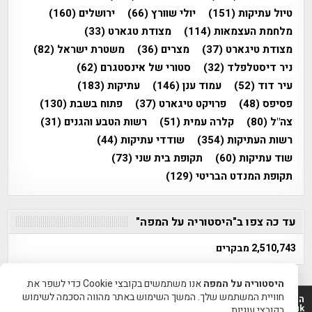
טיול עתיקות
(151)
יולי שוורץ
(66)
ירושלים
(160)
מלחמת העצמאות
(114)
מצודת טגארט
(33)
מצודת טיגארט
(37)
מצרים
(36)
משטרת ישראל
(82)
ניר דיסטלפלד
(32)
סטורי של אינסטגרם
(62)
עיר דוד
(52)
עמוד ענן
(146)
עתיקות
(183)
פסיפס
(48)
פרויקט טיגארט
(37)
פתוח בשבת
(130)
צה"ל
(80)
קלרה עמית
(51)
רשות הטבע והגנים
(31)
רשות העתיקות
(354)
שודדי עתיקות
(44)
שוד עתיקות
(60)
תקופת בית שני
(73)
תקופת המנדט הבריטי
(129)
עד כה צפו ב"היסטוריה על המפה"
2,510,743 מבקרים
היסטוריה על המפה
אנו משתמשים בקובצי Cookie כדי לשפר את
חוויית המשתמש שלך. המשך השימוש באתר מהווה הסכמה לשימוש
היסטוריה על המפה 2011-2026 | פרוייקט טיגארט 2012-2026|
www.mapah.co.il | www.tegart.uk
בקובצי עוגיות.