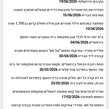
הקיבוץ הירושלמי
19/06/2026
החזירו את ההיסטוריה! מטבעות נדירים שנעלמו מהארץ הושבו
מארצות הברית
15/06/2026
הפתעה במכתש הילד שהרים אבן וגילה פסלון קדום בן 1,700 שנה
10/06/2026
בית יוצר גדול לכלי אבן מתקופת בית המקדש השני נחשף
בירושלים
04/06/2026
חוליית שודדי עתיקות נתפסו "על חם" כשהם משחיתים מערת
קבורה ליד טבריה
03/04/2026
תחת רחבת הכותל בירושלים: מקווה טהרה קדום מתקופת ימי בית
שני נחשף בחפירה ארכיאלוגית
25/03/2026
זה לא קורה כל יום: תליון מנורה נדיר נחשף בחפירות למרגלות הר
הבית, צפונית לעיר דוד
23/03/2026
שרידים חדשים של קטע מחומת ירושלים מתקופת החשמונאים
נחשפו לאחרונה
17/02/2026
נתפסו על חם: שודדי עתיקות חפרו והחריבו מערת קבורה קדומה