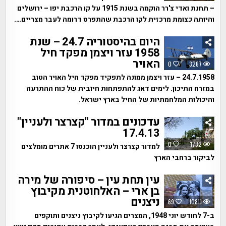
– תחנת ואדי צ'רר הוקמה בשנת 1915 על קו הרכבת יפו – ירושלים
והיותה כצומת מרכזית לקו הרכבת שהתפרס דרומה לעבר מצריים….
היום בהיסטוריה 24.7 – שנת
1958 עזר ויצמן מפקד חיל
האויר
0
3267
24.7.1958 – עזר ויצמן ממונה לתפקיד מפקד חיל האויר הטוב
במזרח התיכון. לימים דאג להתפתחות חיובית של כוח ההתרעה
והיכולות המלחמתיות של החיל בארץ ישראל.
עדכונים במדור "קצרצר ולעניין"
17.4.13
0
1732
למדור קצרצר ולעניין הוכנסו 7 אתרים מומלצים
לביקור ברחבי הארץ
עין תחת עין – סיפורה של מירה
בן ארי – האלחוטנית מקיבוץ
ניצנים
69
10811
ב-7 לחודש יוני 1948, המצרים הגיעו לקיבוץ ניצנים ותוקפים