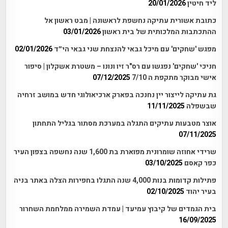
ליד חיטין
20/01/2026
כתובת אשורית עתיקה נחשפת לראשונה | מבט ראשון אל
ההתכתבות המלכותית של בית ראשון
03/01/2026
מפגש 'שחקים' עם מיכל גבאי להנצחת שני גבאי הי״ד
02/01/2026
חניכי 'שחקים' נפגשו עם רס"ר זיו ונונו – משטרת אשקלון | סיפור
אישי מבוקר מתקפת ה 7/10
07/12/2025
גת עתיקה לייצור יין נחנכה בפארק ארכיאולוגי חדש במושב זרחיה
שבשפלה
11/11/2025
אוצר מטבעות עתיקים התגלה במערכת מסתור בגליל התחתון
07/11/2025
שרידי אחוזה שומרונית מפוארת בת 1,600 שנה נחשפה בצפון העיר
כפר קאסם
03/10/2025
פתילות קדומות בנות 4,000 שנה התגלו בחפירות הצלה באתר בניה
בעיר יהוד
02/10/2025
בית הגמדים של קיבוץ עמיעד | עמדת השמירה ממלחמת השחרור
16/09/2025