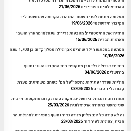
היסטוריה מתחת לרגליים | המערה הנדירה מטלטלת את
הארכיאולוגים בפוריידיס
21/06/2026
תעלומה מתחת לפני השטח: המנהרה הקדומה שנחשפה ליד
הקיבוץ הירושלמי
19/06/2026
החזירו את ההיסטוריה! מטבעות נדירים שנעלמו מהארץ הושבו
מארצות הברית
15/06/2026
הפתעה במכתש הילד שהרים אבן וגילה פסלון קדום בן 1,700 שנה
10/06/2026
בית יוצר גדול לכלי אבן מתקופת בית המקדש השני נחשף
בירושלים
04/06/2026
חוליית שודדי עתיקות נתפסו "על חם" כשהם משחיתים מערת
קבורה ליד טבריה
03/04/2026
תחת רחבת הכותל בירושלים: מקווה טהרה קדום מתקופת ימי בית
שני נחשף בחפירה ארכיאלוגית
25/03/2026
זה לא קורה כל יום: תליון מנורה נדיר נחשף בחפירות למרגלות הר
הבית, צפונית לעיר דוד
23/03/2026