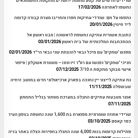
שרידים חדשים של קטע מחומת ירושלים מתקופת החשמונאים
נחשפו לאחרונה
17/02/2026
נתפסו על חם: שודדי עתיקות חפרו והחריבו מערת קבורה קדומה
ליד חיטין
20/01/2026
כתובת אשורית עתיקה נחשפת לראשונה | מבט ראשון אל
ההתכתבות המלכותית של בית ראשון
03/01/2026
מפגש 'שחקים' עם מיכל גבאי להנצחת שני גבאי הי״ד
02/01/2026
חניכי 'שחקים' נפגשו עם רס"ר זיו ונונו – משטרת אשקלון | סיפור
אישי מבוקר מתקפת ה 7/10
07/12/2025
גת עתיקה לייצור יין נחנכה בפארק ארכיאולוגי חדש במושב זרחיה
שבשפלה
11/11/2025
אוצר מטבעות עתיקים התגלה במערכת מסתור בגליל התחתון
07/11/2025
שרידי אחוזה שומרונית מפוארת בת 1,600 שנה נחשפה בצפון העיר
כפר קאסם
03/10/2025
פתילות קדומות בנות 4,000 שנה התגלו בחפירות הצלה באתר בניה