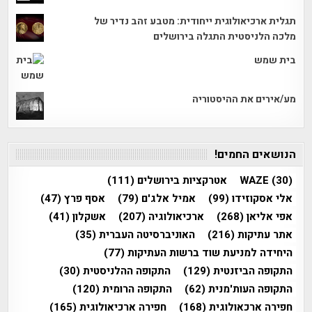
תגלית ארכיאולוגית ייחודית: מטבע זהב נדיר של
מלכה הלניסטית התגלה בירושלים
בית שמש
מע/אירים את ההיסטוריה
הנושאים החמים!
(30)
WAZE
אטרקציות בירושלים
(111)
אלי אסקוזידו
(99)
אמיל אלג'ם
(79)
אסף פרץ
(47)
אפי אליאן
(268)
ארכיאולוגיה
(207)
אשקלון
(41)
אתר עתיקות
(216)
האוניברסיטה העברית
(35)
היחידה למניעת שוד ברשות העתיקות
(77)
התקופה הביזנטית
(129)
התקופה ההלניסטית
(30)
התקופה העות'מנית
(62)
התקופה הרומית
(120)
חפירה ארכאולוגית
(168)
חפירה ארכיאולוגית
(165)