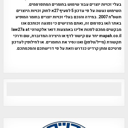
בעלי זכויות יוצרים עבור שימוש בחומרים המתפרסמים.
השימוש נעשה על פי עדכון 5 לסעיף 27א לחוק זכויות היוצרים
תשס"ח 2007. במידה והנכם בעלי זכויות יוצרים בחומר המופיע
באתר ו/או בפרסום זה, ואתם מרגישים כי נפגעה זכותכם אנו
מבקשים ממכם לפנות אלינו באמצעות דואר אלקטרוני law27a at
mapah.co.il יחד עם קישור לדף או היצירה המדוברת, שם ודרכי
תקשורת (מייל/טלפון) ואנו נסיר את החומרים. או לחילופין לעדכון
פרטיכם ומתן קרדיט כנדרש וזאת על פי דרישתכם והסכמתכם.
אפי אליאן , היסטוריה על המפה , פרוייקט טיגארט , Efi Elian ,
Tegart Fort , tegart fortress