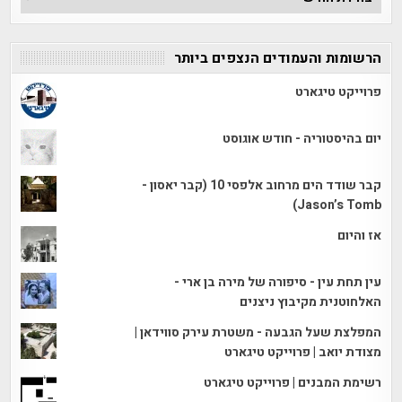
הכתבות
הרשומות והעמודים הנצפים ביותר
פרוייקט טיגארט
יום בהיסטוריה - חודש אוגוסט
קבר שודד הים מרחוב אלפסי 10 (קבר יאסון -
Jason’s Tomb)
אז והיום
עין תחת עין - סיפורה של מירה בן ארי -
האלחוטנית מקיבוץ ניצנים
המפלצת שעל הגבעה - משטרת עירק סווידאן |
מצודת יואב | פרוייקט טיגארט
רשימת המבנים | פרוייקט טיגארט