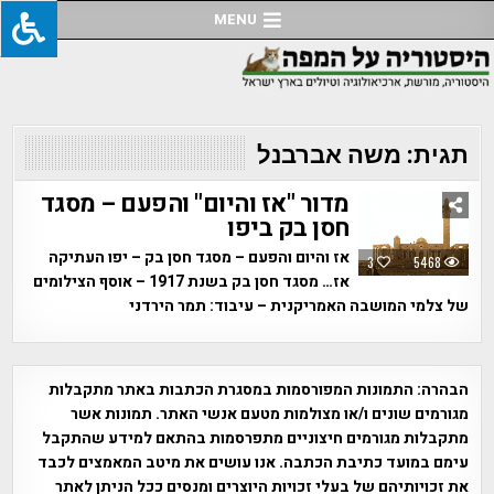
Ski
MENU
t
conten
תגית:
משה אברבנל
מדור "אז והיום" והפעם – מסגד
חסן בק ביפו
אז והיום והפעם – מסגד חסן בק – יפו העתיקה
3
5468
אז… מסגד חסן בק בשנת 1917 – אוסף הצילומים
של צלמי המושבה האמריקנית – עיבוד: תמר הירדני
הבהרה:
התמונות המפורסמות במסגרת הכתבות באתר מתקבלות
מגורמים שונים ו/או מצולמות מטעם אנשי האתר. תמונות אשר
מתקבלות מגורמים חיצוניים מתפרסמות בהתאם למידע שהתקבל
עימם במועד כתיבת הכתבה. אנו עושים את מיטב המאמצים לכבד
את זכויותיהם של בעלי זכויות היוצרים ומנסים ככל הניתן לאתר