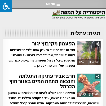
Ski
MENU
t
conten
תגית:
עתלית
הפעמון מקיבוץ יגור
עוד אני זוכרת איך הזעיק אותנו לכיבוי שריפות
לאש ולשיטפון, עת ירד צבא כובש על שערינו,
את פניו קיבל צלצול הפעמון. זהו ציטוט קצר משיר
11
1652
הפעמון של יורם טהר-לב כך…
חרב אביר עתיקה התגלתה
והוצאה מתחת המים באזור חוף
הכרמל
מציאת החרב יכולה להיות עדות לשימוש במעגן
121
3747
הטבעי בו נמצאה, עוד בתקופה הצלבנית. החרב
שנמצאה, הועברה לידי רשות העתיקות. מוצא החרב קיבל תעודת