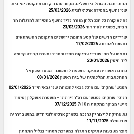
תחת רחבת הכותל בירושלים: מקווה טהרה קדום מתקופת ימי בית
שני נחשף בחפירה ארכיאלוגית
25/03/2026
זה לא קורה כל יום: תליון מנורה נדיר נחשף בחפירות למרגלות הר
הבית, צפונית לעיר דוד
23/03/2026
שרידים חדשים של קטע מחומת ירושלים מתקופת החשמונאים
נחשפו לאחרונה
17/02/2026
נתפסו על חם: שודדי עתיקות חפרו והחריבו מערת קבורה קדומה
ליד חיטין
20/01/2026
כתובת אשורית עתיקה נחשפת לראשונה | מבט ראשון אל
ההתכתבות המלכותית של בית ראשון
03/01/2026
מפגש 'שחקים' עם מיכל גבאי להנצחת שני גבאי הי״ד
02/01/2026
חניכי 'שחקים' נפגשו עם רס"ר זיו ונונו – משטרת אשקלון | סיפור
אישי מבוקר מתקפת ה 7/10
07/12/2025
גת עתיקה לייצור יין נחנכה בפארק ארכיאולוגי חדש במושב זרחיה
שבשפלה
11/11/2025
אוצר מטבעות עתיקים התגלה במערכת מסתור בגליל התחתון