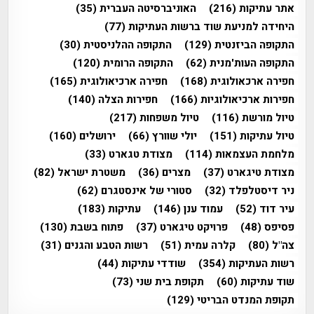
אתר עתיקות
(216)
האוניברסיטה העברית
(35)
היחידה למניעת שוד ברשות העתיקות
(77)
התקופה הביזנטית
(129)
התקופה ההלניסטית
(30)
התקופה העות'מנית
(62)
התקופה הרומית
(120)
חפירה ארכאולוגית
(168)
חפירה ארכיאולוגית
(165)
חפירות ארכיאולוגיות
(166)
חפירות הצלה
(140)
טיול מורשת
(116)
טיול משפחות
(217)
טיול עתיקות
(151)
יולי שוורץ
(66)
ירושלים
(160)
מלחמת העצמאות
(114)
מצודת טגארט
(33)
מצודת טיגארט
(37)
מצרים
(36)
משטרת ישראל
(82)
ניר דיסטלפלד
(32)
סטורי של אינסטגרם
(62)
עיר דוד
(52)
עמוד ענן
(146)
עתיקות
(183)
פסיפס
(48)
פרויקט טיגארט
(37)
פתוח בשבת
(130)
צה"ל
(80)
קלרה עמית
(51)
רשות הטבע והגנים
(31)
רשות העתיקות
(354)
שודדי עתיקות
(44)
שוד עתיקות
(60)
תקופת בית שני
(73)
תקופת המנדט הבריטי
(129)