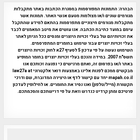
הבהרה:
התמונות המפורסמות במסגרת הכתבות באתר מתקבלות
מגורמים שונים ו/או מצולמות מטעם אנשי האתר. תמונות אשר
מתקבלות מגורמים חיצוניים מתפרסמות בהתאם למידע שהתקבל
עימם במועד כתיבת הכתבה. אנו עושים את מיטב המאמצים לכבד
את זכויותיהם של בעלי זכויות היוצרים ומנסים ככל הניתן לאתר
בעלי זכויות יוצרים עבור שימוש בחומרים המתפרסמים.
השימוש נעשה על פי עדכון 5 לסעיף 27א לחוק זכויות היוצרים
תשס"ח 2007. במידה והנכם בעלי זכויות יוצרים בחומר המופיע
באתר ו/או בפרסום זה, ואתם מרגישים כי נפגעה זכותכם אנו
מבקשים ממכם לפנות אלינו באמצעות דואר אלקטרוני law27a at
mapah.co.il יחד עם קישור לדף או היצירה המדוברת, שם ודרכי
תקשורת (מייל/טלפון) ואנו נסיר את החומרים. או לחילופין לעדכון
פרטיכם ומתן קרדיט כנדרש וזאת על פי דרישתכם והסכמתכם.
אפי אליאן , היסטוריה על המפה , פרוייקט טיגארט , Efi Elian ,
Tegart Fort , tegart fortress