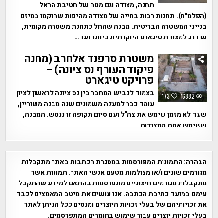
תחנה, מצודה וגם מטה של חטיבת הראל
(הפלמ"ח). תחנות רבות בחייה של מצודה מהיפות שהוקמו במיזם
בנייני המשטרה הבריטית. מבנה שהחל כתחנת משטרה מקומית,
שודרג למצודת טיגארט היוקרתית ביותר ועד…
משטרת סרפנד אלחרב (מחנה
פיקוד העורף נס ציונה) –
פרויקט טיגארט
בצמוד לכביש המחבר בין נס ציונה לראשון לציון
173
16882
עומד כבר למעלה משמונים שנה מבנה משוריין,
שעד לא מזמן שימש את צה"ל ועם סיום תקופה זו ננטש. המבנה,
ששימש אחת ממצודות…
הבהרה:
התמונות המפורסמות במסגרת הכתבות באתר מתקבלות
מגורמים שונים ו/או מצולמות מטעם אנשי האתר. תמונות אשר
מתקבלות מגורמים חיצוניים מתפרסמות בהתאם למידע שהתקבל
עימם במועד כתיבת הכתבה. אנו עושים את מיטב המאמצים לכבד
את זכויותיהם של בעלי זכויות היוצרים ומנסים ככל הניתן לאתר
בעלי זכויות יוצרים עבור שימוש בחומרים המתפרסמים.