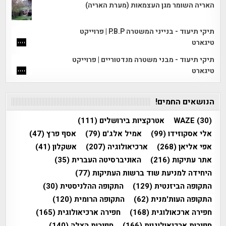
האריה השומר מגן העצמאות (מערת האריה)
תיקי תיעוד - בנייני המשטרה P.B.P | פרוייקט
טיגארט
תיקי תיעוד - מבני משטרה מנדטוריים | פרוייקט
טיגארט
הנושאים החמים!
(30)
WAZE
אטרקציות בירושלים
(111)
אלי אסקוזידו
(99)
אמיל אלג'ם
(79)
אסף פרץ
(47)
אפי אליאן
(268)
ארכיאולוגיה
(207)
אשקלון
(41)
אתר עתיקות
(216)
האוניברסיטה העברית
(35)
היחידה למניעת שוד ברשות העתיקות
(77)
התקופה הביזנטית
(129)
התקופה ההלניסטית
(30)
התקופה העות'מנית
(62)
התקופה הרומית
(120)
חפירה ארכאולוגית
(168)
חפירה ארכיאולוגית
(165)
חפירות ארכיאולוגיות
(166)
חפירות הצלה
(140)