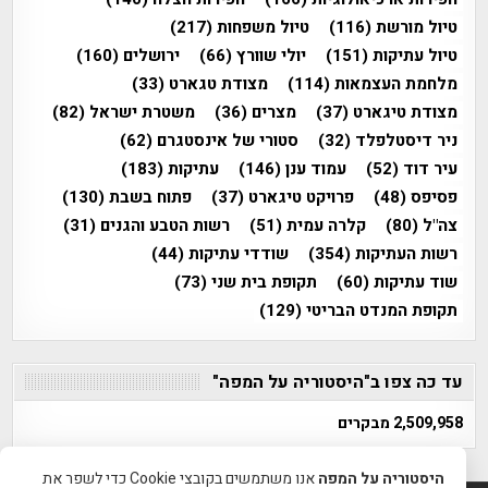
טיול מורשת
(116)
טיול משפחות
(217)
טיול עתיקות
(151)
יולי שוורץ
(66)
ירושלים
(160)
מלחמת העצמאות
(114)
מצודת טגארט
(33)
מצודת טיגארט
(37)
מצרים
(36)
משטרת ישראל
(82)
ניר דיסטלפלד
(32)
סטורי של אינסטגרם
(62)
עיר דוד
(52)
עמוד ענן
(146)
עתיקות
(183)
פסיפס
(48)
פרויקט טיגארט
(37)
פתוח בשבת
(130)
צה"ל
(80)
קלרה עמית
(51)
רשות הטבע והגנים
(31)
רשות העתיקות
(354)
שודדי עתיקות
(44)
שוד עתיקות
(60)
תקופת בית שני
(73)
תקופת המנדט הבריטי
(129)
עד כה צפו ב"היסטוריה על המפה"
2,509,958 מבקרים
היסטוריה על המפה
אנו משתמשים בקובצי Cookie כדי לשפר את