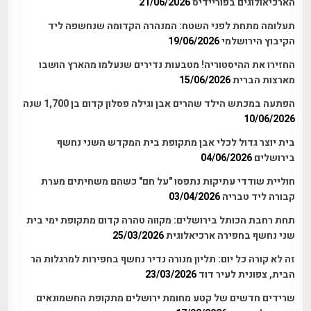
הארכיאולוגים בפוריידיס
21/06/2026
תעלומה מתחת לפני השטח: המנהרה הקדומה שנחשפה ליד
הקיבוץ הירושלמי
19/06/2026
החזירו את ההיסטוריה! מטבעות נדירים שנעלמו מהארץ הושבו
מארצות הברית
15/06/2026
הפתעה במכתש הילד שהרים אבן וגילה פסלון קדום בן 1,700 שנה
10/06/2026
בית יוצר גדול לכלי אבן מתקופת בית המקדש השני נחשף
בירושלים
04/06/2026
חוליית שודדי עתיקות נתפסו "על חם" כשהם משחיתים מערת
קבורה ליד טבריה
03/04/2026
תחת רחבת הכותל בירושלים: מקווה טהרה קדום מתקופת ימי בית
שני נחשף בחפירה ארכיאלוגית
25/03/2026
זה לא קורה כל יום: תליון מנורה נדיר נחשף בחפירות למרגלות הר
הבית, צפונית לעיר דוד
23/03/2026
שרידים חדשים של קטע מחומת ירושלים מתקופת החשמונאים