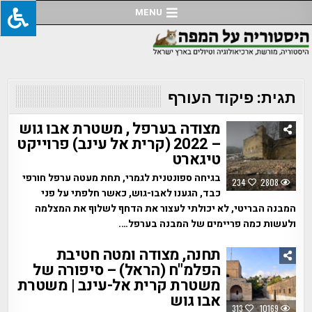
Ski
MENU
t
conten
תגית:
פיקוד העורף
מצודה בערפל , משטרת אבו גוש
– 2022 (קרית אל עינב) פרוייקט
טיגארט
בגיחה ספונטנית לגמרי, תחת מעטה ערפל חורפי
234
2808
כבד, הגענו לאבו-גוש, כאשר חלפתי על פני
המבנה הבריטי, לא יכולתי לעצור את הדחף לשלוף את המצלמה
ולעשות כמה פריימים של המבנה בערפל….
תחנה, מצודה ומטה חטיבת
הפלמ"ח (הראל) – סיפורה של
משטרת קרית אל-עינב | משטרת
אבו גוש
313
10169