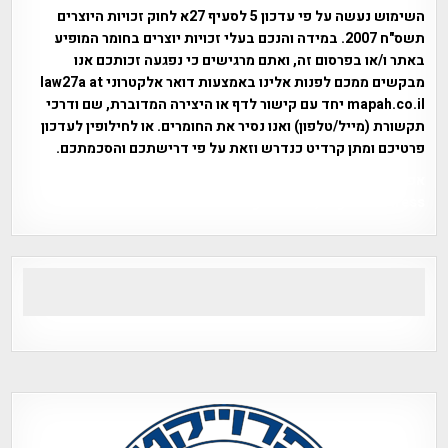
השימוש נעשה על פי עדכון 5 לסעיף 27א לחוק זכויות היוצרים
תשס"ח 2007. במידה והנכם בעלי זכויות יוצרים בחומר המופיע
באתר ו/או בפרסום זה, ואתם מרגישים כי נפגעה זכותכם אנו
מבקשים ממכם לפנות אלינו באמצעות דואר אלקטרוני law27a at
mapah.co.il יחד עם קישור לדף או היצירה המדוברת, שם ודרכי
תקשורת (מייל/טלפון) ואנו נסיר את החומרים. או לחילופין לעדכון
פרטיכם ומתן קרדיט כנדרש וזאת על פי דרישתכם והסכמתכם.
אפי אליאן , היסטוריה על המפה , פרוייקט טיגארט , Efi Elian ,
Tegart Fort , tegart fortress