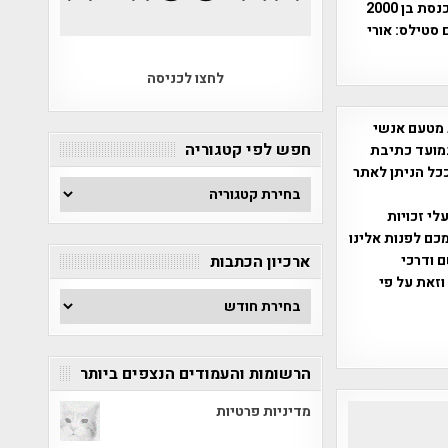
אלמונים השחיתו באמצעות כתובות גרפיטי מכוערות שרידי קירות של בית כנסת בן 2000
 סטילס: אורי
לחצו לכניסה
 מטעם אנשי
חפש לפי קטגוריה
מועד כתיבת
ככל הניתן לאתר
חפש
לפי
שס"ח 2007. במידה והנכם בעלי זכויות
קטגוריה
כם לפנות אלינו
ברת, שם ודרכי
ארכיון הכתבות
וזאת על פי
ארכיון
הכתבות
הרשומות והעמודים הנצפים ביותר
מדיניות פרטיות