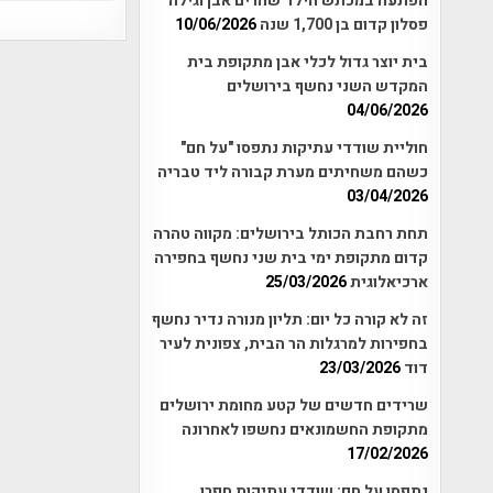
הפתעה במכתש הילד שהרים אבן וגילה
פסלון קדום בן 1,700 שנה
10/06/2026
בית יוצר גדול לכלי אבן מתקופת בית
המקדש השני נחשף בירושלים
04/06/2026
חוליית שודדי עתיקות נתפסו "על חם"
כשהם משחיתים מערת קבורה ליד טבריה
03/04/2026
תחת רחבת הכותל בירושלים: מקווה טהרה
קדום מתקופת ימי בית שני נחשף בחפירה
ארכיאלוגית
25/03/2026
זה לא קורה כל יום: תליון מנורה נדיר נחשף
בחפירות למרגלות הר הבית, צפונית לעיר
דוד
23/03/2026
שרידים חדשים של קטע מחומת ירושלים
מתקופת החשמונאים נחשפו לאחרונה
17/02/2026
נתפסו על חם: שודדי עתיקות חפרו