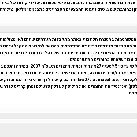
 ובחורבת שמע. טרם נתפסו המבצעים העבריינים כתב: אפי אליאן | צילומים
המפורסמות במסגרת הכתבות באתר מתקבלות מגורמים שונים ו/או מצולמות
ר מתקבלות מגורמים חיצוניים מתפרסמות בהתאם למידע שהתקבל עימם ב
 את מיטב המאמצים לכבד את זכויותיהם של בעלי זכויות היוצרים ומנסים 
ים עבור שימוש בחומרים המתפרסמים.
השימוש נעשה על פי עדכון 5 לסעיף 27א לחוק זכויות היוצרים ת
פיע באתר ו/או בפרסום זה, ואתם מרגישים כי נפגעה זכותכם אנו מבקשים ממ
באמצעות דואר אלקטרוני law27a at mapah.co.il יחד עם קישור לדף או היצירה המדו
ון) ואנו נסיר את החומרים. או לחילופין לעדכון פרטיכם ומתן קרדיט כנדרש 
כם.
פרוייקט טיגארט , Efi Elian , Tegart Fort , tegart fortress