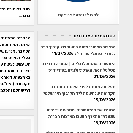
שנה בשמורת מירון
לחצו לכניסה לפרוייקט
ברגר…
הפרסומים האחרונים
הבהרה:
התמונות 
האתר. תמונות אש
הסיפור מאחורי מטוס הווטור של קיבוץ כפר
הכתבה. אנו עושים
גלעדי | נפתלי פורת ז"ל
11/07/2026
בעלי זכויות יוצר
היסטוריה מתחת לרגליים | המערה הנדירה
מטלטלת את הארכיאולוגים בפוריידיס
יוצרים בחומר המו
21/06/2026
תקשורת (מייל/טלפ
תעלומה מתחת לפני השטח: המנהרה
דרישתכם והסכמת
הקדומה שנחשפה ליד הקיבוץ הירושלמי
אפי אליאן , היסטוריה על המפה , 
19/06/2026
החזירו את ההיסטוריה! מטבעות נדירים
שנעלמו מהארץ הושבו מארצות הברית
15/06/2026