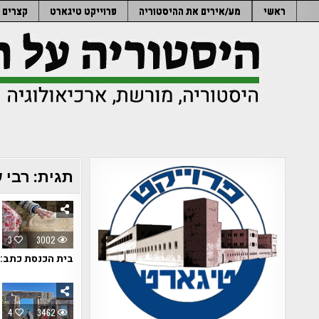
Ski
ראשי
מע/אירים את ההיסטוריה
פרוייקט טיגארט
קצרים
t
conten
תגית:
רבי 
3
3002
בית הכנסת כתב:
4
3462