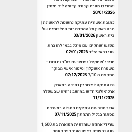
והחריבו מערת קבורה קדומה ליד חיטין
20/01/2026
כתובת אשורית עתיקה נחשפת לראשונה |
מבט ראשון אל ההתכתבות המלכותית של
בית ראשון
03/01/2026
מפגש 'שחקים' עם מיכל גבאי להנצחת
שני גבאי הי״ד
02/01/2026
חניכי 'שחקים' נפגשו עם רס"ר זיו ונונו –
משטרת אשקלון | סיפור אישי מבוקר
מתקפת ה 7/10
07/12/2025
גת עתיקה לייצור יין נחנכה בפארק
ארכיאולוגי חדש במושב זרחיה שבשפלה
11/11/2025
אוצר מטבעות עתיקים התגלה במערכת
מסתור בגליל התחתון
07/11/2025
שרידי אחוזה שומרונית מפוארת בת 1,600
שנה נחשפה בצפון העיר כפר קאסם