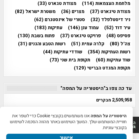
מלחמת העצמאות
(114)
מצודת טגארט
(33)
מצודת טיגארט
(37)
מצרים
(36)
משטרת ישראל
(82)
ניר דיסטלפלד
(32)
סטורי של אינסטגרם
(62)
עיר דוד
(52)
עמוד ענן
(146)
עתיקות
(183)
פסיפס
(48)
פרויקט טיגארט
(37)
פתוח בשבת
(130)
צה"ל
(80)
קלרה עמית
(51)
רשות הטבע והגנים
(31)
רשות העתיקות
(354)
שודדי עתיקות
(44)
שוד עתיקות
(60)
תקופת בית שני
(73)
תקופת המנדט הבריטי
(129)
עד כה צפו ב"היסטוריה על המפה"
2,509,958 מבקרים
היסטוריה על המפה
אנו משתמשים בקובצי Cookie כדי לשפר את
חוויית המשתמש שלך. המשך השימוש באתר מהווה הסכמה לשימוש
היסטוריה על המפה 2011-2026 | פרוייקט טיגארט 2012-2026|
www.mapah.co.il | www.tegart.uk
בקובצי עוגיות.
אישור