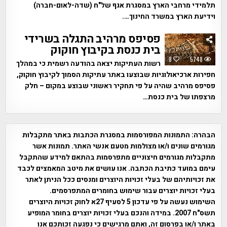
תלמידי מרחבי הארץ במסגרת אגף של"ח (שדה-לאום-חברה)
וידיעת הארץ במשרד החינוך….
פסיפס מרהיב התגלה בשרידי
בית כנסת בקיבוץ חוקוק
8
5748
רשות העתיקות יצאה בהודעה רשמית כי במהלך
חפירות ארכיאולוגיות שבוצעו באתר עתיקות הסמוך לקיבוץ חוקוק,
פסיפס מרהיב שהיה על פי תחקיר ראשוני שבוצע במקום – חלק
מרצפתו של בית כנסת…
הבהרה:
התמונות המפורסמות במסגרת הכתבות באתר מתקבלות
מגורמים שונים ו/או מצולמות מטעם אנשי האתר. תמונות אשר
מתקבלות מגורמים חיצוניים מתפרסמות בהתאם למידע שהתקבל
עימם במועד כתיבת הכתבה. אנו עושים את מיטב המאמצים לכבד
את זכויותיהם של בעלי זכויות היוצרים ומנסים ככל הניתן לאתר
בעלי זכויות יוצרים עבור שימוש בחומרים המתפרסמים.
השימוש נעשה על פי עדכון 5 לסעיף 27א לחוק זכויות היוצרים
תשס"ח 2007. במידה והנכם בעלי זכויות יוצרים בחומר המופיע
באתר ו/או בפרסום זה, ואתם מרגישים כי נפגעה זכותכם אנו