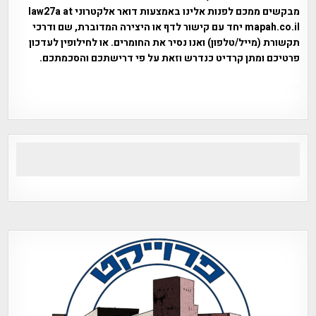
מבקשים ממכם לפנות אלינו באמצעות דואר אלקטרוני law27a at
mapah.co.il יחד עם קישור לדף או היצירה המדוברת, שם ודרכי
תקשורת (מייל/טלפון) ואנו נסיר את החומרים. או לחילופין לעדכון
פרטיכם ומתן קרדיט כנדרש וזאת על פי דרישתכם והסכמתכם.
אפי אליאן , היסטוריה על המפה , פרוייקט טיגארט , Efi Elian ,
Tegart Fort , tegart fortress