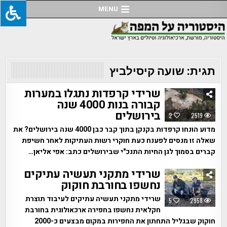
Ski
MENU
t
conten
תגית:
שועה קיסילביץ
שרידי קרפדות נתגלו במערות
קבורה בנות 4000 שנה
בירושלים
2
2519
מדוע הונחו קרפדות בקנקן בתוך קבר כבן 4000 שנה בירושלים? את
שאלה זו מנסים לפענח כעת חוקרי רשות העתיקות לאחר חשיפת
קברים בסמוך לגן החיות התנכ"י שבירושלים כתב: אפי אליאן…
שרידי מתקני תעשיה עתיקים
נחשפו בחורבת חוקוק
שרידי מתקני תעשיה עתיקים לעיבוד תוצרת
5
2958
חקלאית נחשפו בחפירה ארכאולוגית בחורבת
חוקוק שבגליל התחתון את החפירות במקום מבצעים כ-2000