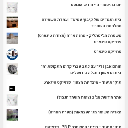
יום בהיסטוריה - חודש אוגוסט
בית הגמדים של קיבוץ עמיעד | עמדת השמירה
ממלחמת השחרור
משטרת הג'יפתליק - מחנה אריה (מצודת טיגארט)
פרוייקט טיגארט
פרוייקט טיגארט
חותם אבן נדיר עם כתב עברי קדום מתקופת ימי
בית הראשון התגלה בירושלים
תיקי תיעוד - מיצדיות הצפון | פרוייקט טיגארט
אתר מורשת מג"ב (צומת משמר הגבול)
האריה השומר מגן העצמאות (מערת האריה)
תיקי תיעוד - בנייני המשטרה P.B.P | פרוייקט