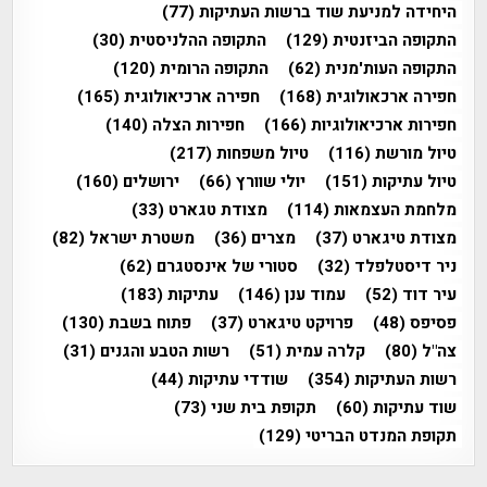
היחידה למניעת שוד ברשות העתיקות
(77)
התקופה הביזנטית
(129)
התקופה ההלניסטית
(30)
התקופה העות'מנית
(62)
התקופה הרומית
(120)
חפירה ארכאולוגית
(168)
חפירה ארכיאולוגית
(165)
חפירות ארכיאולוגיות
(166)
חפירות הצלה
(140)
טיול מורשת
(116)
טיול משפחות
(217)
טיול עתיקות
(151)
יולי שוורץ
(66)
ירושלים
(160)
מלחמת העצמאות
(114)
מצודת טגארט
(33)
מצודת טיגארט
(37)
מצרים
(36)
משטרת ישראל
(82)
ניר דיסטלפלד
(32)
סטורי של אינסטגרם
(62)
עיר דוד
(52)
עמוד ענן
(146)
עתיקות
(183)
פסיפס
(48)
פרויקט טיגארט
(37)
פתוח בשבת
(130)
צה"ל
(80)
קלרה עמית
(51)
רשות הטבע והגנים
(31)
רשות העתיקות
(354)
שודדי עתיקות
(44)
שוד עתיקות
(60)
תקופת בית שני
(73)
תקופת המנדט הבריטי
(129)