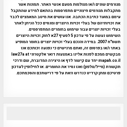
מגורמים שונים ו/או מצולמות מטעם אנשי האתר. תמונות אשר
מתקבלות מגורמים חיצוניים מתפרסמות בהתאם למידע שהתקבל
עימם במועד כתיבת הכתבה. אנו עושים את מיטב המאמצים לכבד
את זכויותיהם של בעלי זכויות היוצרים ומנסים ככל הניתן לאתר
בעלי זכויות יוצרים עבור שימוש בחומרים המתפרסמים.
השימוש נעשה על פי עדכון 5 לסעיף 27א לחוק זכויות היוצרים
תשס"ח 2007. במידה והנכם בעלי זכויות יוצרים בחומר המופיע
באתר ו/או בפרסום זה, ואתם מרגישים כי נפגעה זכותכם אנו
מבקשים ממכם לפנות אלינו באמצעות דואר אלקטרוני law27a at
mapah.co.il יחד עם קישור לדף או היצירה המדוברת, שם ודרכי
תקשורת (מייל/טלפון) ואנו נסיר את החומרים. או לחילופין לעדכון
פרטיכם ומתן קרדיט כנדרש וזאת על פי דרישתכם והסכמתכם.
אפי אליאן , היסטוריה על המפה , פרוייקט טיגארט , Efi Elian ,
Tegart Fort , tegart fortress