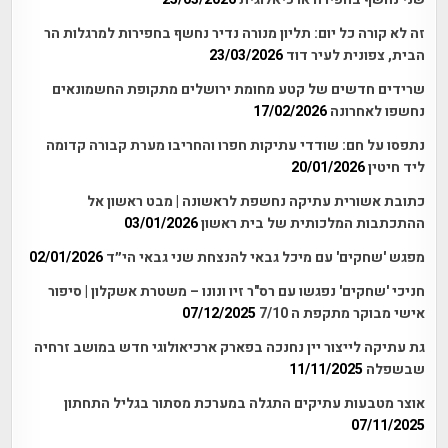
זה לא קורה כל יום: תליון מנורה נדיר נחשף בחפירות למרגלות הר
הבית, צפונית לעיר דוד
23/03/2026
שרידים חדשים של קטע מחומת ירושלים מתקופת החשמונאים
נחשפו לאחרונה
17/02/2026
נתפסו על חם: שודדי עתיקות חפרו והחריבו מערת קבורה קדומה
ליד חיטין
20/01/2026
כתובת אשורית עתיקה נחשפת לראשונה | מבט ראשון אל
ההתכתבות המלכותית של בית ראשון
03/01/2026
מפגש 'שחקים' עם מיכל גבאי להנצחת שני גבאי הי״ד
02/01/2026
חניכי 'שחקים' נפגשו עם רס"ר זיו ונונו – משטרת אשקלון | סיפור
אישי מבוקר מתקפת ה 7/10
07/12/2025
גת עתיקה לייצור יין נחנכה בפארק ארכיאולוגי חדש במושב זרחיה
שבשפלה
11/11/2025
אוצר מטבעות עתיקים התגלה במערכת מסתור בגליל התחתון
07/11/2025