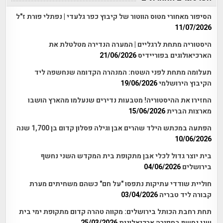
הסיפור מאחורי מטוס הווטור של קיבוץ כפר גלעדי | נפתלי פורת ז"ל
11/07/2026
היסטוריה מתחת לרגליים | המערה הנדירה מטלטלת את
הארכיאולוגים בפוריידיס
21/06/2026
תעלומה מתחת לפני השטח: המנהרה הקדומה שנחשפה ליד
הקיבוץ הירושלמי
19/06/2026
החזירו את ההיסטוריה! מטבעות נדירים שנעלמו מהארץ הושבו
מארצות הברית
15/06/2026
הפתעה במכתש הילד שהרים אבן וגילה פסלון קדום בן 1,700 שנה
10/06/2026
בית יוצר גדול לכלי אבן מתקופת בית המקדש השני נחשף
בירושלים
04/06/2026
חוליית שודדי עתיקות נתפסו "על חם" כשהם משחיתים מערת
קבורה ליד טבריה
03/04/2026
תחת רחבת הכותל בירושלים: מקווה טהרה קדום מתקופת ימי בית
שני נחשף בחפירה ארכיאלוגית
25/03/2026