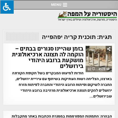
Ski
MENU
t
conten
תגית:
תוכנית קריה יפהפייה
בזמן שהיינו סגורים בבתים –
הוקמה לה תצוגה ארכיאולוגית
מושקעת ברובע היהודי
בירושלים
60
4528
הודות למיעוט המבקרים בשל תקופת הקורונה
בארצנו, הצליחה רשות העתיקות בשיתוף עם עיריית ירושלים,
החברה לשיקום ופיתוח הרובע היהודי והחברה לפיתוח מזרח
ירושלים להקים תצוגה ארכיאולוגית מרהיבה ברובע היהודי
שבירושלים….
הבהרה:
התמונות המפורסמות במסגרת הכתבות באתר מתקבלות