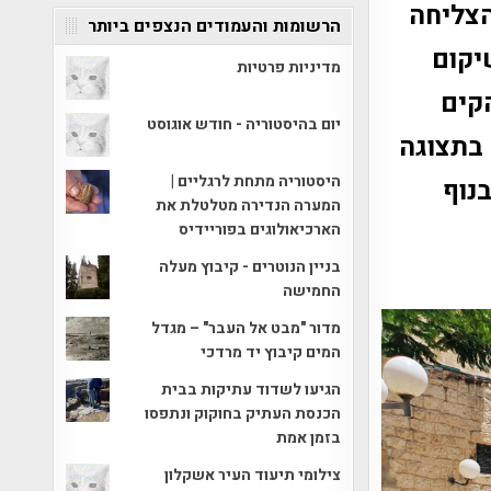
הצליחה
הרשומות והעמודים הנצפים ביותר
יקום
מדיניות פרטיות
הקים
יום בהיסטוריה - חודש אוגוסט
 בתצוגה
היסטוריה מתחת לרגליים |
נוף
המערה הנדירה מטלטלת את
הארכיאולוגים בפוריידיס
בניין הנוטרים - קיבוץ מעלה
החמישה
מדור "מבט אל העבר" – מגדל
המים קיבוץ יד מרדכי
הגיעו לשדוד עתיקות בבית
הכנסת העתיק בחוקוק ונתפסו
בזמן אמת
צילומי תיעוד העיר אשקלון