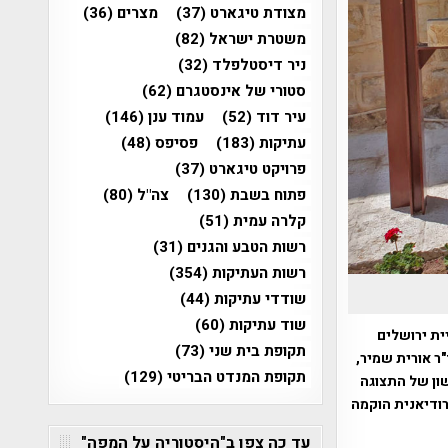
מצודת טיגארט
(37)
מצרים
(36)
משטרת ישראל
(82)
ניר דיסטלפלד
(32)
סטורי של אינסטגרם
(62)
עיר דוד
(52)
עמוד ענן
(146)
עתיקות
(183)
פסיפס
(48)
פרויקט טיגארט
(37)
פתוח בשבת
(130)
צה"ל
(80)
קלרה עמית
(51)
רשות הטבע והגנים
(31)
רשות העתיקות
(354)
שודדי עתיקות
(44)
שוד עתיקות
(60)
ית ירושלים
תקופת בית שני
(73)
ר אורית שמיר,
תקופת המנדט הבריטי
(129)
ון של התצוגה
ודיאנית הוקמה
עד כה צפו ב"היסטוריה על המפה"