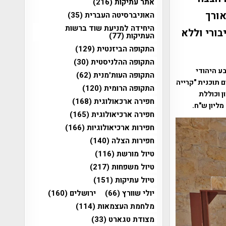
אתר עתיקות
(216)
אורך
האוניברסיטה העברית
(35)
היחידה למניעת שוד ברשות
בורי וללא
העתיקות
(77)
התקופה הביזנטית
(129)
התקופה ההלניסטית
(30)
ע היהודי
התקופה העות'מנית
(62)
 תוכנית "קרייה
התקופה הרומית
(120)
ן וכוללת
חפירה ארכאולוגית
(168)
חפירה ארכיאולוגית
(165)
חפירות ארכיאולוגיות
(166)
חפירות הצלה
(140)
טיול מורשת
(116)
טיול משפחות
(217)
טיול עתיקות
(151)
יולי שוורץ
(66)
ירושלים
(160)
מלחמת העצמאות
(114)
מצודת טגארט
(33)