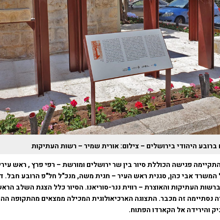
ברובע היהודי בירושלים – צילום: אורית שמיר – רשות העתיקות
תקיימה פגישה הכוללת סיור בין שר ירושלים ומורשת – רפי פרץ , ראש עירי
 המשרד אבי כהן, סגנית ראש העיר – חגית משה, מנכ"ל חל"פ הרובע חבל. ד"
רשות העתיקות והאוצרת – רווית ננר-סוריאנו. הסיור כלל הצגת השלב הראש
 נסתיימה זה מכבר. התצוגה הארכיאולוגית המכילה ממצאים מהתקופה ההר
יק והירידה אל הקארדו הפתוח.