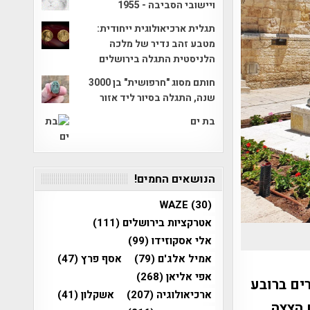
ויישובי הסביבה - 1955
תגלית ארכיאולוגית ייחודית:
מטבע זהב נדיר של מלכה
הלניסטית התגלה בירושלים
חותם מסוג "חרפושית" בן 3000
שנה, התגלה בסיור ליד אזור
בת ים
הנושאים החמים!
WAZE
(30)
אטרקציות בירושלים
(111)
אלי אסקוזידו
(99)
אמיל אלג'ם
(79)
אסף פרץ
(47)
אפי אליאן
(268)
ים ברובע
ארכיאולוגיה
(207)
אשקלון
(41)
 הצצה