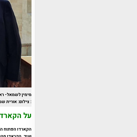
מימין לשמאל- רא
: צילום: אורית ש
על הקארדו
הקארדו הפתוח הי
ועוד. הקראדו מהו