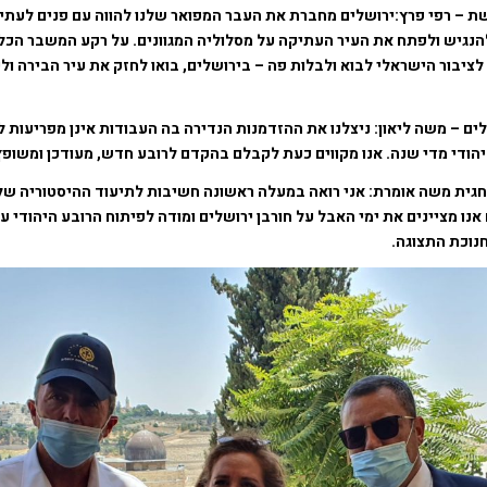
ת – רפי פרץ:ירושלים מחברת את העבר המפואר שלנו להווה עם פנים לעתיד
הנגיש ולפתח את העיר העתיקה על מסלוליה המגוונים. על רקע המשבר הכל
 לציבור הישראלי לבוא ולבלות פה – בירושלים, בואו לחזק את עיר הבירה ו
ים – משה ליאון: ניצלנו את ההזדמנות הנדירה בה העבודות אינן מפריעות ל
הודי מדי שנה. אנו מקווים כעת לקבלם בהקדם לרובע חדש, מעודכן ומשופץ
חגית משה אומרת: אני רואה במעלה ראשונה חשיבות לתיעוד ההיסטוריה של
אנו מציינים את ימי האבל על חורבן ירושלים ומודה לפיתוח הרובע היהודי 
וכת התצוגה.