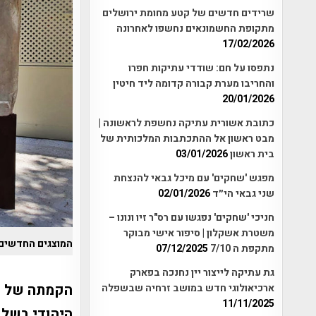
שרידים חדשים של קטע מחומת ירושלים
מתקופת החשמונאים נחשפו לאחרונה
17/02/2026
נתפסו על חם: שודדי עתיקות חפרו
והחריבו מערת קבורה קדומה ליד חיטין
20/01/2026
כתובת אשורית עתיקה נחשפת לראשונה |
מבט ראשון אל ההתכתבות המלכותית של
בית ראשון
03/01/2026
מפגש 'שחקים' עם מיכל גבאי להנצחת
שני גבאי הי״ד
02/01/2026
חניכי 'שחקים' נפגשו עם רס"ר זיו ונונו –
משטרת אשקלון | סיפור אישי מבוקר
המוצגים החדשים 
מתקפת ה 7/10
07/12/2025
גת עתיקה לייצור יין נחנכה בפארק
הקמתה של ה
ארכיאולוגי חדש במושב זרחיה שבשפלה
11/11/2025
היהודי בשל