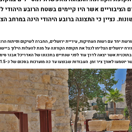
 הציבוריים אשר היו קיימים בשטח הרובע היהודי ל
נות. נציין כי התצוגה ברובע היהודי הינה במרחב הצי
ורשת יחד עם רשות העתיקות, עיריית ירושלים, החברה לשיקום ופיתוח הרוב
רח ירושלים הצליחו לנצל את תקופת הקורונה על מנת להעלות הילוך ביישום
בתוכנית אשר יצאה לדרך עוד לפני שנתיים בתכנונו של האדריכל אבנר סימו
וטמעו לאורך ציר זמן. העבודות שבוצעו עד כה מוערכות בסכום של כ-1.5 מליון ש"ח.