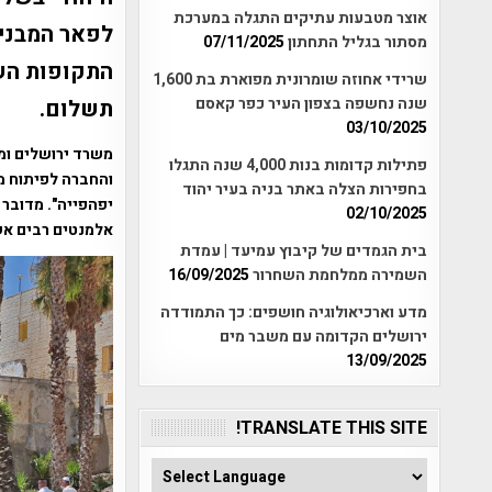
אוצר מטבעות עתיקים התגלה במערכת
לפאר המבנים
מסתור בגליל התחתון
07/11/2025
התקופות השו
שרידי אחוזה שומרונית מפוארת בת 1,600
שנה נחשפה בצפון העיר כפר קאסם
תשלום.
03/10/2025
משרד ירושלים ומ
פתילות קדומות בנות 4,000 שנה התגלו
והחברה לפיתוח מז
בחפירות הצלה באתר בניה בעיר יהוד
יפהפייה". מדובר 
02/10/2025
אלמנטים רבים אשר י
בית הגמדים של קיבוץ עמיעד | עמדת
השמירה ממלחמת השחרור
16/09/2025
מדע וארכיאולוגיה חושפים: כך התמודדה
ירושלים הקדומה עם משבר מים
13/09/2025
TRANSLATE THIS SITE!