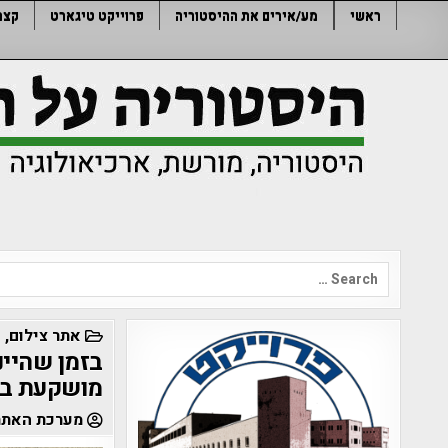
Ski
ראשי
מע/אירים את ההיסטוריה
פרוייקט טיגארט
קצר
t
conten
Search
for:
POSTED
אתר צילום
,
ט
IN
בזמן שהיינ
מושקעת ברו
מערכת האתר