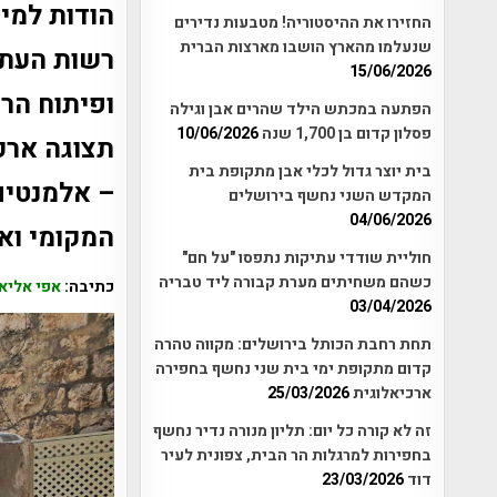
הודות למי
החזירו את ההיסטוריה! מטבעות נדירים
שנעלמו מהארץ הושבו מארצות הברית
רשות העתי
15/06/2026
ופיתוח הר
הפתעה במכתש הילד שהרים אבן וגילה
פסלון קדום בן 1,700 שנה
10/06/2026
תצוגה ארכ
בית יוצר גדול לכלי אבן מתקופת בית
– אלמנטים
המקדש השני נחשף בירושלים
04/06/2026
המקומי וא
חוליית שודדי עתיקות נתפסו "על חם"
כשהם משחיתים מערת קבורה ליד טבריה
כתיבה:
אפי אליאן
03/04/2026
תחת רחבת הכותל בירושלים: מקווה טהרה
קדום מתקופת ימי בית שני נחשף בחפירה
ארכיאלוגית
25/03/2026
זה לא קורה כל יום: תליון מנורה נדיר נחשף
בחפירות למרגלות הר הבית, צפונית לעיר
דוד
23/03/2026