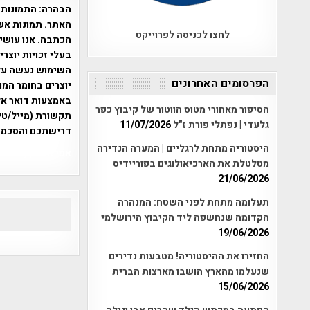
הבהרה:
התמונות 
האתר. תמונות אש
לחצו לכניסה לפרוייקט
הכתבה. אנו עושים
בעלי זכויות יוצר
הפרסומים האחרונים
יוצרים בחומר המו
הסיפור מאחורי מטוס הווטור של קיבוץ כפר
תקשורת (מייל/טלפ
גלעדי | נפתלי פורת ז"ל
11/07/2026
דרישתכם והסכמת
היסטוריה מתחת לרגליים | המערה הנדירה
אפי אליאן , היסטוריה על המפה , 
מטלטלת את הארכיאולוגים בפוריידיס
21/06/2026
תעלומה מתחת לפני השטח: המנהרה
הקדומה שנחשפה ליד הקיבוץ הירושלמי
19/06/2026
החזירו את ההיסטוריה! מטבעות נדירים
שנעלמו מהארץ הושבו מארצות הברית
15/06/2026