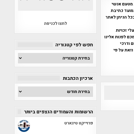
 מטעם אנשי
מועד כתיבת
ככל הניתן לאתר
לחצו לכניסה
שס"ח 2007. במידה והנכם בעלי זכויות
כם לפנות אלינו
ברת, שם ודרכי
חפש לפי קטגוריה
וזאת על פי
חפש
לפי
קטגוריה
ארכיון הכתבות
ארכיון
הכתבות
הרשומות והעמודים הנצפים ביותר
פרוייקט טיגארט