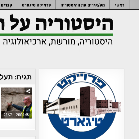
Ski
ראשי
מע/אירים את ההיסטוריה
פרוייקט טיגארט
קצרים
t
conten
תגית:
תעלת
26
2006