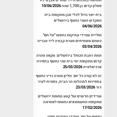
הפתעה במכתש הילד שהרים אבן וגילה
פסלון קדום בן 1,700 שנה
10/06/2026
בית יוצר גדול לכלי אבן מתקופת בית
המקדש השני נחשף בירושלים
04/06/2026
חוליית שודדי עתיקות נתפסו "על חם"
כשהם משחיתים מערת קבורה ליד טבריה
03/04/2026
תחת רחבת הכותל בירושלים: מקווה טהרה
קדום מתקופת ימי בית שני נחשף בחפירה
ארכיאלוגית
25/03/2026
זה לא קורה כל יום: תליון מנורה נדיר נחשף
בחפירות למרגלות הר הבית, צפונית לעיר
דוד
23/03/2026
שרידים חדשים של קטע מחומת ירושלים
מתקופת החשמונאים נחשפו לאחרונה
17/02/2026
נתפסו על חם: שודדי עתיקות חפרו