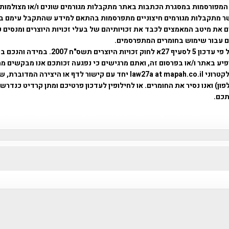
המפורסמות במסגרת הכתבות באתר מתקבלות מגורמים שונים ו/או מצולמות
ר מתקבלות מגורמים חיצוניים מתפרסמות בהתאם למידע שהתקבל עימם ב
 את מיטב המאמצים לכבד את זכויותיהם של בעלי זכויות היוצרים ומנסים 
ים עבור שימוש בחומרים המתפרסמים.
השימוש נעשה על פי עדכון 5 לסעיף 27א לחוק זכויות היוצרים ת
פיע באתר ו/או בפרסום זה, ואתם מרגישים כי נפגעה זכותכם אנו מבקשים ממ
באמצעות דואר אלקטרוני law27a at mapah.co.il יחד עם קישור לדף או היצירה המדו
ון) ואנו נסיר את החומרים. או לחילופין לעדכון פרטיכם ומתן קרדיט כנדרש 
כם.
פרוייקט טיגארט , Efi Elian , Tegart Fort , tegart fortress