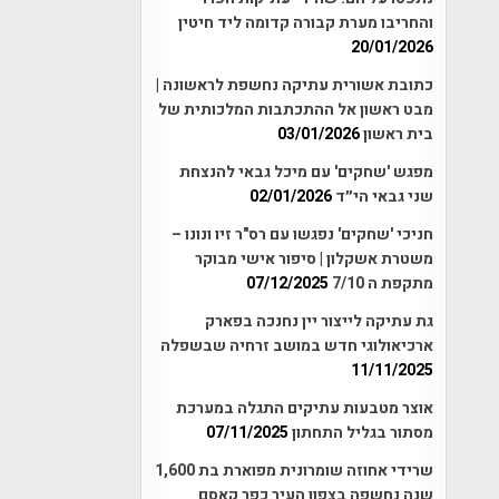
והחריבו מערת קבורה קדומה ליד חיטין
20/01/2026
כתובת אשורית עתיקה נחשפת לראשונה |
מבט ראשון אל ההתכתבות המלכותית של
בית ראשון
03/01/2026
מפגש 'שחקים' עם מיכל גבאי להנצחת
שני גבאי הי״ד
02/01/2026
חניכי 'שחקים' נפגשו עם רס"ר זיו ונונו –
משטרת אשקלון | סיפור אישי מבוקר
מתקפת ה 7/10
07/12/2025
גת עתיקה לייצור יין נחנכה בפארק
ארכיאולוגי חדש במושב זרחיה שבשפלה
11/11/2025
אוצר מטבעות עתיקים התגלה במערכת
מסתור בגליל התחתון
07/11/2025
שרידי אחוזה שומרונית מפוארת בת 1,600
שנה נחשפה בצפון העיר כפר קאסם