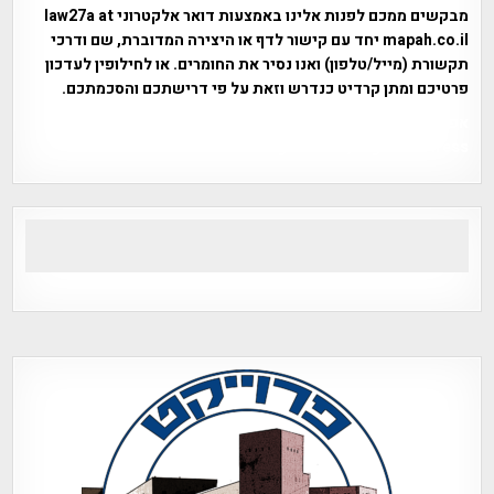
מבקשים ממכם לפנות אלינו באמצעות דואר אלקטרוני law27a at
mapah.co.il יחד עם קישור לדף או היצירה המדוברת, שם ודרכי
תקשורת (מייל/טלפון) ואנו נסיר את החומרים. או לחילופין לעדכון
פרטיכם ומתן קרדיט כנדרש וזאת על פי דרישתכם והסכמתכם.
אפי אליאן , היסטוריה על המפה , פרוייקט טיגארט , Efi Elian ,
Tegart Fort , tegart fortress