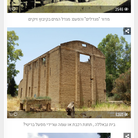
1
2546
מדור "מגדלים" והפעם: מגדל המים בקיבוץ זיקים
17
5360
בית נבאללה , תחנת רכבת או שמה שרידי מפעל בריטי?