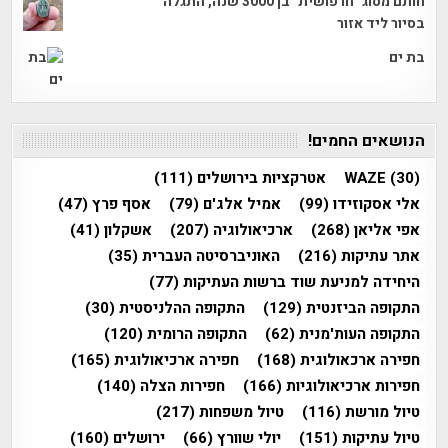
חותם מסוג "חרפושית" בן 3000 שנה, התגלה
בסיור ליד אזור
בת ים
הנושאים החמים!
(30)
WAZE
אטרקציות בירושלים
(111)
אלי אסקוזידו
(99)
אמיל אלג'ם
(79)
אסף פרץ
(47)
אפי אליאן
(268)
ארכיאולוגיה
(207)
אשקלון
(41)
אתר עתיקות
(216)
האוניברסיטה העברית
(35)
היחידה למניעת שוד ברשות העתיקות
(77)
התקופה הביזנטית
(129)
התקופה ההלניסטית
(30)
התקופה העות'מנית
(62)
התקופה הרומית
(120)
חפירה ארכאולוגית
(168)
חפירה ארכיאולוגית
(165)
חפירות ארכיאולוגיות
(166)
חפירות הצלה
(140)
טיול מורשת
(116)
טיול משפחות
(217)
טיול עתיקות
(151)
יולי שוורץ
(66)
ירושלים
(160)