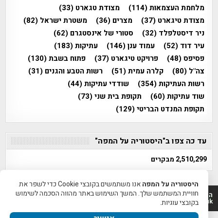
מלחמת העצמאות
(114)
מצודת טגארט
(33)
מצודת טיגארט
(37)
מצרים
(36)
משטרת ישראל
(82)
ניר דיסטלפלד
(32)
סטורי של אינסטגרם
(62)
עיר דוד
(52)
עמוד ענן
(146)
עתיקות
(183)
פסיפס
(48)
פרויקט טיגארט
(37)
פתוח בשבת
(130)
צה"ל
(80)
קלרה עמית
(51)
רשות הטבע והגנים
(31)
רשות העתיקות
(354)
שודדי עתיקות
(44)
שוד עתיקות
(60)
תקופת בית שני
(73)
תקופת המנדט הבריטי
(129)
עד כה צפו ב"היסטוריה על המפה"
2,510,299 מבקרים
היסטוריה על המפה
אנו משתמשים בקובצי Cookie כדי לשפר את
חוויית המשתמש שלך. המשך השימוש באתר מהווה הסכמה לשימוש
היסטוריה על המפה 2011-2026 | פרוייקט טיגארט 2012-2026|
www.mapah.co.il | www.tegart.uk
בקובצי עוגיות.