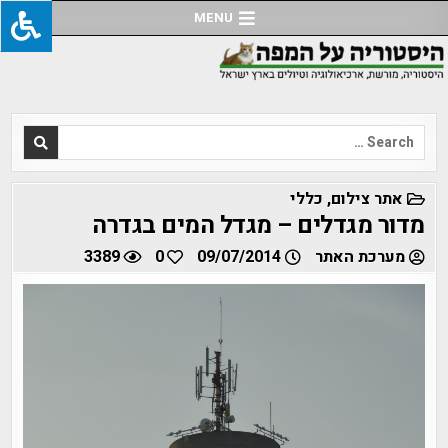
Ski
MENU
t
conten
Search
for:
POSTED
אתר צילום
,
כללי
IN
מדור מגדלים – מגדל המים בגדרה
מערכת האתר
09/07/2014
0
3389