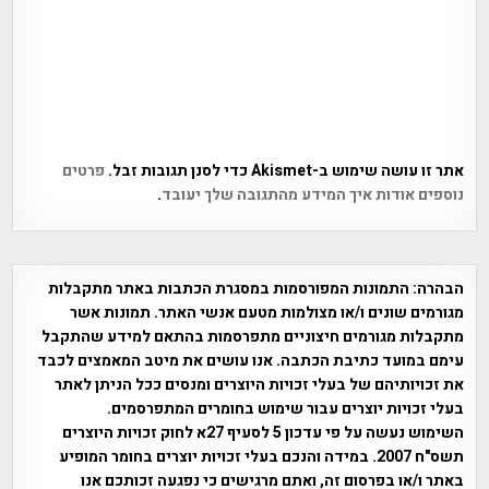
אתר זו עושה שימוש ב-Akismet כדי לסנן תגובות זבל.
פרטים
נוספים אודות איך המידע מהתגובה שלך יעובד
.
הבהרה:
התמונות המפורסמות במסגרת הכתבות באתר מתקבלות
מגורמים שונים ו/או מצולמות מטעם אנשי האתר. תמונות אשר
מתקבלות מגורמים חיצוניים מתפרסמות בהתאם למידע שהתקבל
עימם במועד כתיבת הכתבה. אנו עושים את מיטב המאמצים לכבד
את זכויותיהם של בעלי זכויות היוצרים ומנסים ככל הניתן לאתר
בעלי זכויות יוצרים עבור שימוש בחומרים המתפרסמים.
השימוש נעשה על פי עדכון 5 לסעיף 27א לחוק זכויות היוצרים
תשס"ח 2007. במידה והנכם בעלי זכויות יוצרים בחומר המופיע
באתר ו/או בפרסום זה, ואתם מרגישים כי נפגעה זכותכם אנו