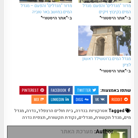
מדור "מגדלים" והפעם: מגדל
מדור "מגדלים" והפעם – מגדל
המים בקיבוץ זיקים
המים במושב באר טוביה
ב-"אתר היסטורי"
ב-"אתר היסטורי"
מגדל המים ברוטשילד ראשון
לציון
ב-"אתר היסטורי"
שתפו באמצעות:
PINTEREST
FACEBOOK
TWITTER
MIX
LINKEDIN
DIGG
VK
REDDIT
Tagged
אטרקציות בגדרה
,
בית חולים הרצפלד
,
גדרה
,
מגדל
מים
,
מגדל תקשורת
,
מגדלים
,
נקודת תקשורת
,
תצפית גדרה
Author:
מערכת האתר